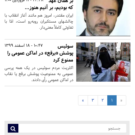
بر همان عهد
که بودیم، بر آنیم هنوز...
ایران مقتدر، امروز هم مانند آغاز انقلاب با
چالشهای مستکبران روبه‌رو است، امّا با
تفاوتی کاملاً معنی‌دار.
سوئیس
10:47 - 18 اسفند 1399
پوشش «برقع» در اماکن عمومی را
ممنوع کرد
اکثریت مردم سوئیس در یک همه پرسی
عمومی به ممنوعیت پوشش برقع یا نقاب
در اماکن عمومی رأی دادند.
»
3
2
1
«