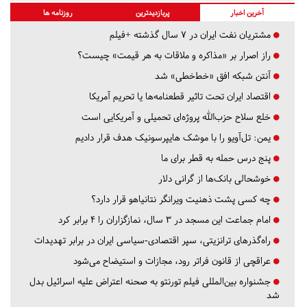
آخرین اخبار
پربازدیدترین
روزنامه ها
مشتریان نفت ایران در ۷ سال گذشته +فیلم
راز اصرار بر «مذاکره و ملاقات به هر قیمت» چیست؟
آنتن شبکه افق «خط‌خطی» شد
اقتصاد ایران تحت تاثیر قطعنامه‌ها یا تحریم‌ آمریکا
خلع سلاح حزب‌الله پروژه‌ای تحمیلی و آمریکایی است
یمن: تل‌آویو را با موشک هایپرسونیک هدف قرار دادیم
پنج درس‌ حمله به قطر برای ما
خوشحالی بانک‌ها از گرانی دلار
چه کسی پشت ذهنیت ویرانگر نتانیاهو قرار دارد؟
امام جماعت این مسجد در ۳ سال، نمازگزاران را ۴ برابر کرد
راه‌گذرهای ترانزیتی، سپر اقتصادی-سیاسی ایران در برابر تهدیدات
عراقچی از قانون فراتر رود، مجازات و استیضاح می‌شود
جشنواره بین‌المللی فیلم تورنتو به صحنه اعتراض علیه اسرائیل بدل
شد