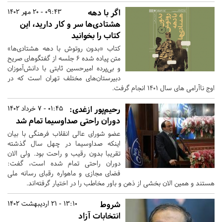
اگر با دهه
09:43 - 20 مهر 1402
هشتادی‌ها سر و کار دارید، این
کتاب را بخوانید
کتاب «بدون روتوش با دهه هشتادی‌ها»
متن پیاده شده 6 جلسه از گفتگوهای صریح
و بی‌پرده امیرحسین ثابتی با دانش‌آموزان
دبیرستان‌های مختلف تهران است که در
اوج ناآرامی های سال ۱۴۰۱ انجام گرفت.
رحیم‌پور ازغدی:
01:45 - 7 خرداد 1402
دوران راحتی صداوسیما تمام شد
عضو شورای عالی انقلاب فرهنگی با بیان
اینکه صداوسیما در چهل سال گذشته
تقریبا بدون رقیب و راحت بود. ولی الان
دوران راحتی تمام شده است، گفت:
فضای مجازی و ماهواره رقبای رسانه ملی
هستند و همین الان بخشی از ذهن و باور مخاطب را در اختیار گرفته‌اند.
شروط
13:10 - 21 اردیبهشت 1402
انتخابات آزاد