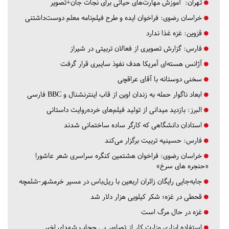
تهران:
آموزش مهارت‌های حیاتی برای نجات جان+تصویر
خراسان رضوی:
فراخوان ایده و طرح فیلم‌نامه معلم دوست‌داشتنی
قزوین:
غزه غذا ندارد
فارس:
گزارش تصویری از فعالان تربیتی در شیراز
آژانس هسته‌ای آمریکا هدف نفوذ سایبری قرار گرفت
سخنی دوستانه با آقای عراقچی
ابعاد ناگوار حمله به زندان اوین از قاب اینترنشنال و BBC فارسی
البرز:
بازدید میدانی از تولید فیلم‌های خرده‌روایت داستانی
استادان دانشگاهی که کارگر ساده ساختمانی شدند
فارس:
حسینیه تربیت برگزار می‌کند
خراسان رضوی:
فراخوان هشتمین کنگره سراسری شعر عاشورا
«حنجره های سرخ»
جابه‌جایی رایگان زائران اربعین با ریل‌باس در مسیر خرمشهر-شلمچه
قحطی در غزه؛ شکر کیلویی هزار دلار شد
غزه در حال مرگ است
استفاده ابزاری وزارت کار از تصاویر بی حجاب شهدای اخیر