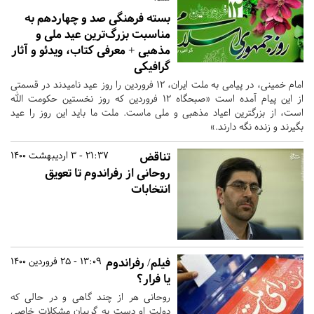
بسته فرهنگی صد و چهاردهم به
مناسبت بزرگ‌ترین عید ملی و
مذهبی + معرفی کتاب، ویدئو و آثار
گرافیکی
امام خمینی، در پیامی به ملت ایران، ۱۲ فروردین را روز عید نامیدند در قسمتی
از این پیام آمده است «صبحگاه ۱۲ فروردین که روز نخستین حکومت الله
است، از بزرگترین اعیاد مذهبی و ملی ماست. ملت ما باید این روز را عید
بگیرند و زنده نگه دارند.»
تناقض
21:37 - 3 اردیبهشت 1400
روحانی از رفراندوم تا تعویق
انتخابات
فیلم/ رفراندوم
13:09 - 25 فروردین 1400
یا فرار؟
روحانی هر از چند گاهی و در حالی که
دولت او دست به گریبان مشکلات خاصی