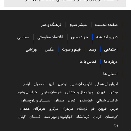
صفحه نخست
مبشر صبح
فرهنگ و هنر
دین و اندیشه
جهاد تبیین
اقتصاد مقاومتی
سیاسی
اجتماعی
رصد
فیلم و صوت
عکس
ورزشی
درباره ما
تماس با ما
استان ها
آذربایجان شرقی
آذربایجان غربی
اردبیل
البرز
اصفهان
ایلام
بوشهر
تهران
چهارمحال و بختیاری
خراسان جنوبی
خراسان رضوی
خراسان شمالی
خوزستان
زنجان
سمنان
سیستان و بلوچستان
فارس
قزوین
قم
لرستان
مازندران
مرکزی
هرمزگان
همدان
کردستان
کرمان
کرمانشاه
کهگیلویه و بویراحمد
گلستان
گیلان
یزد