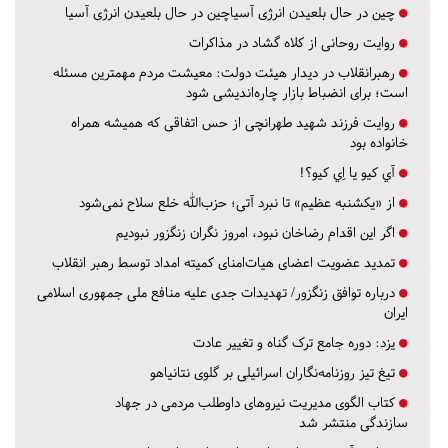
چین در حال بلعیدن انرژی آسیاچین در حال بلعیدن انرژی آسیا
روایت روحانی از کلاه گشاد در مذاکرات
رهبرانقلاب در دیدار هیئت دولت: معیشت مردم مهمترین مسئله
است؛ برای انضباط بازار چاره‌اندیشی شود
روایت فرزند شهید طهرانچی از حس اتفاقی که همیشه همراه
خانواده بود
آي كيو يا اِي كيو؟!
از «یکشنبه عظیم» تا نبرد آتی؛ حزب‌الله خلع سلاح نمی‌شود
اگر این اقدام رضاخان نبود، امروز نگران زنگزور نبودیم
تمدید عضویت اعضای هیات‌امنای کمیته امداد توسط رهبر انقلاب
درباره توافق زنگزور/ تهدیدات جدی علیه منافع ملی جمهوری اسلامی
ایران
یزد:
دوره جامع ترک گناه و تغییر عادت
تیغ تیز روزنامه‌نگاران اسرائیلی بر گلوی نتانیاهو
کتاب الگوی مدیریت نیروهای داوطلب مردمی در جهاد
سازندگی منتشر شد