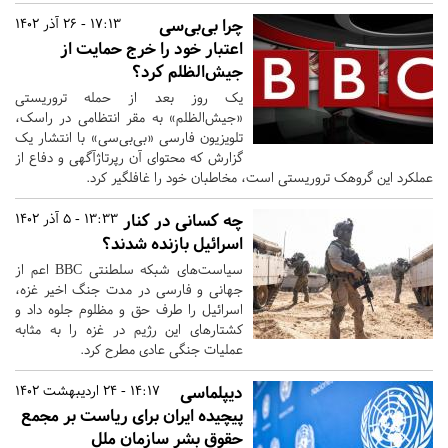
چرا بی‌بی‌سی
17:13 - 26 آذر 1402
اعتبار خود را خرج حمایت از
جیش‌الظلم کرد؟
یک روز بعد از حمله تروریستی
«جیش‌الظلم» به مقر انتظامی در راسک،
تلویزیون فارسی «بی‌بی‌سی» با انتشار یک
گزارش که محتوای آن رپرتاژآگهی و دفاع از
عملکرد این گروهک تروریستی است، مخاطبان خود را غافلگیر کرد.
چه کسانی در کنار
13:33 - 5 آذر 1402
اسرائیل بازنده شدند؟
سیاست‌های شبکه سلطنتی BBC اعم از
جهانی و فارسی در مدت جنگ اخیر غزه،
اسرائیل را طرف حق و مظلوم جلوه داد و
کشتارهای این رژیم در غزه را به مثابه
عملیات جنگی عادی مطرح کرد.
دیپلماسی
14:17 - 24 اردیبهشت 1402
پیچیده ایران برای ریاست بر مجمع
حقوق بشر سازمان ملل