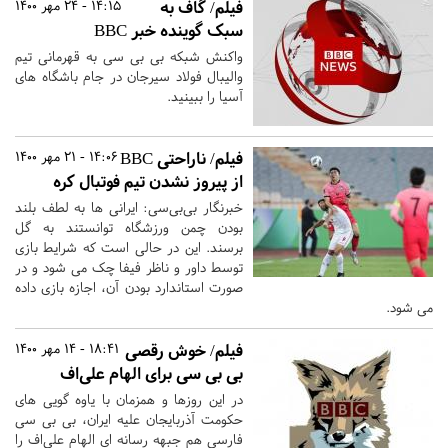
فیلم/ گاف به
14:15 - 24 مهر 1400
سبک گوینده خبر BBC
واکنش شبکه بی بی سی به قهرمانی تیم
والیبال فولاد سیرجان در جام باشگاه های
آسیا را ببینید.
فیلم/ ناراحتی BBC
14:06 - 21 مهر 1400
از پیروز نشدن تیم فوتبال کره
خبرنگار بی‌بی‌سی: ایرانی ها به لطف بلند
بودن چمن ورزشگاه توانستند به گل
برسند. این در حالی است که شرایط بازی
توسط داور و ناظر فیفا چک می شود و در
صورت استاندارد بودن آن، اجازه بازی داده
می شود.
فیلم/ خوش رقصی
18:41 - 14 مهر 1400
بی بی سی برای الهام علی‌اف
در این روزها و همزمان با یاوه گویی های
حکومت آذربایجان علیه ایران، بی بی سی
فارسی هم جبهه رسانه ای الهام علی‌اف را