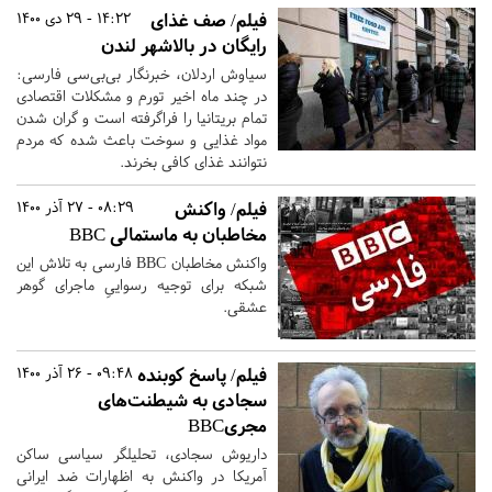
فیلم/ صف غذای
14:22 - 29 دی 1400
رایگان در بالاشهر لندن
سیاوش اردلان، خبرنگار بی‌بی‌سی فارسی:
در چند ماه اخیر تورم و مشکلات اقتصادی
تمام بریتانیا را فراگرفته است و گران شدن
مواد غذایی و سوخت باعث شده که مردم
نتوانند غذای کافی بخرند.
فیلم/ واکنش
08:29 - 27 آذر 1400
مخاطبان به ماستمالی BBC
واکنش مخاطبان BBC فارسی به تلاش این
شبکه برای توجیه رسواییِ ماجرای گوهر
عشقی.
فیلم/ پاسخ کوبنده
09:48 - 26 آذر 1400
سجادی به شیطنت‌های
مجریBBC
داریوش سجادی، تحلیلگر سیاسی ساکن
آمریکا در واکنش به اظهارات ضد ایرانی