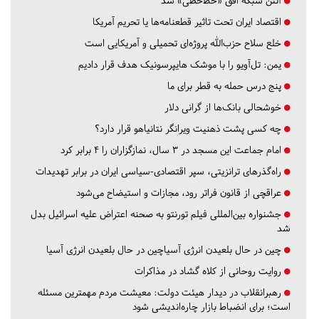
آنتن شبکه افق «خط‌خطی» شد
اقتصاد ایران تحت تاثیر قطعنامه‌ها یا تحریم‌ آمریکا
خلع سلاح حزب‌الله پروژه‌ای تحمیلی و آمریکایی است
یمن: تل‌آویو را با موشک هایپرسونیک هدف قرار دادیم
پنج درس‌ حمله به قطر برای ما
خوشحالی بانک‌ها از گرانی دلار
چه کسی پشت ذهنیت ویرانگر نتانیاهو قرار دارد؟
امام جماعت این مسجد در ۳ سال، نمازگزاران را ۴ برابر کرد
راه‌گذرهای ترانزیتی، سپر اقتصادی-سیاسی ایران در برابر تهدیدات
عراقچی از قانون فراتر رود، مجازات و استیضاح می‌شود
جشنواره بین‌المللی فیلم تورنتو به صحنه اعتراض علیه اسرائیل بدل
شد
چین در حال بلعیدن انرژی آسیاچین در حال بلعیدن انرژی آسیا
روایت روحانی از کلاه گشاد در مذاکرات
رهبرانقلاب در دیدار هیئت دولت: معیشت مردم مهمترین مسئله
است؛ برای انضباط بازار چاره‌اندیشی شود