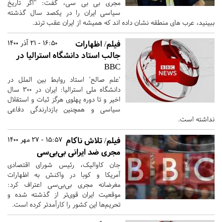
مجری بی بی سی، گفت: "اگر تاریخ
سیاسی ایران را در یکصد سال گذشته
ببینید، عرب های منطقه نشان داده اند که همیشه از ایران عقب ترند.
فیلم/ اظهارات
16:50 - 21 آذر 1400
جالب استاد دانشگاه استرالیا در
BBC
'علم صالح' استاد روابط بین الملل در
دانشگاه ملی استرالیا: ایران در ۳۰۰ سال
اخیر و تا دوره پهلوی هرگز ثبات و استقلال
سیاسی و همچنین بازدارندگی دفاعی
نداشته است.
فیلم/ تلاش ناکام
15:57 - 27 مهر 1400
مجری ضد ایرانی بی‌بی‌سی
جان کاوالیک، رئیس شورای اقتصادی
آمریکا و کوبا در واکنش به اظهارات
مغرضانه مجری بی‌بی‌سی اعتراف کرد:
موقعیت ایران قوی‌تر از گذشته شده و
تحریم‌ها این کشور را کارآمدتر کرده است.