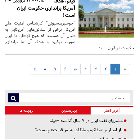
فیلم/ هدف
06:15 - 24 فروردین 1400
آمریکا براندازی حکومت ایران
است!
"جوسیرینسیونی" کارشناس امنیت ملی
آمریکا: برخی از سناتورهایی آمریکایی به
دنبال آن هستند که هیچ توافقی با ایران
صورت نپذیرد و هدف آن ها براندازی
حکومت در ایران است.
»
8
7
6
5
4
3
2
1
«
آخرین اخبار
پربازدیدترین
روزنامه ها
مشتریان نفت ایران در ۷ سال گذشته +فیلم
راز اصرار بر «مذاکره و ملاقات به هر قیمت» چیست؟