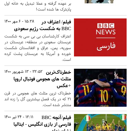
بر عهده گرفته و عملا تبدیل به خانه اول
پان‌ترک ها شده است!
فیلم/ اعتراف در
15:28 - 6 مهر 1400
BBC به شکست رژیم سعودی
اعتراف کارشناسان بی بی سی به شکست
عربستان سعودی در منطقه؛ عربستان در
سوریه، یمن، عراق و افغانستان شکست
خورده و آمریکا به عربستان پشت کرده
است.
خطرناک‌ترین
22:52 - 13 شهریور 1400
مثلث های هجومی فوتبال اروپا
+عکس
خطرناک ترین مثلث های هجومی در قرن
۲۱ که در یک فصل بیشترین گل را زده اند
منتشر شده است.
فیلم/آنچه BBC
12:11 - 24 تیر 1400
فارسی از بازی انگلیس - ایتالیا
نشان نداد