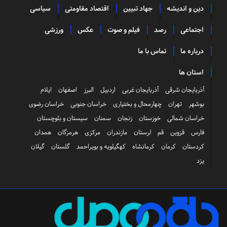
دین و اندیشه
جهاد تبیین
اقتصاد مقاومتی
سیاسی
اجتماعی
رصد
فیلم و صوت
عکس
ورزشی
درباره ما
تماس با ما
استان ها
آذربایجان شرقی
آذربایجان غربی
اردبیل
البرز
اصفهان
ایلام
بوشهر
تهران
چهارمحال و بختیاری
خراسان جنوبی
خراسان رضوی
خراسان شمالی
خوزستان
زنجان
سمنان
سیستان و بلوچستان
فارس
قزوین
قم
لرستان
مازندران
مرکزی
هرمزگان
همدان
کردستان
کرمان
کرمانشاه
کهگیلویه و بویراحمد
گلستان
گیلان
یزد