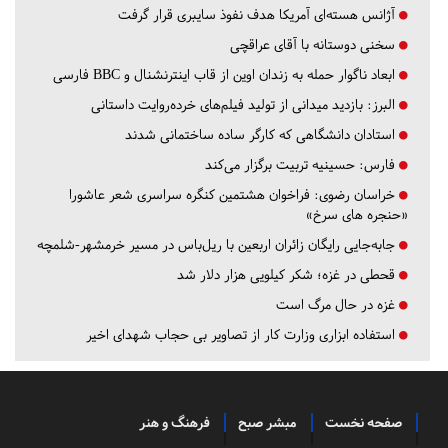
آژانس هسته‌ای آمریکا هدف نفوذ سایبری قرار گرفت
سخنی دوستانه با آقای عراقچی
ابعاد ناگوار حمله به زندان اوین از قاب اینترنشنال و BBC فارسی
البرز:
بازدید میدانی از تولید فیلم‌های خرده‌روایت داستانی
استادان دانشگاهی که کارگر ساده ساختمانی شدند
فارس:
حسینیه تربیت برگزار می‌کند
خراسان رضوی:
فراخوان هشتمین کنگره سراسری شعر عاشورا
«حنجره های سرخ»
جابه‌جایی رایگان زائران اربعین با ریل‌باس در مسیر خرمشهر-شلمچه
قحطی در غزه؛ شکر کیلویی هزار دلار شد
غزه در حال مرگ است
استفاده ابزاری وزارت کار از تصاویر بی حجاب شهدای اخیر
صفحه نخست
مبشر صبح
فرهنگ و هنر