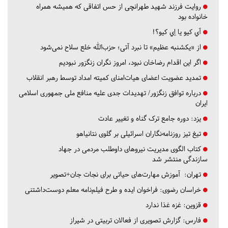
روایت فرزند شهید طهرانچی از حس اتفاقی که همیشه همراه
خانواده بود
آي كيو يا اِي كيو؟!
از «یکشنبه عظیم» تا نبرد آتی؛ حزب‌الله خلع سلاح نمی‌شود
اگر این اقدام رضاخان نبود، امروز نگران زنگزور نبودیم
تمدید عضویت اعضای هیات‌امنای کمیته امداد توسط رهبر انقلاب
درباره توافق زنگزور/ تهدیدات جدی علیه منافع ملی جمهوری اسلامی
ایران
یزد:
دوره جامع ترک گناه و تغییر عادت
تیغ تیز روزنامه‌نگاران اسرائیلی بر گلوی نتانیاهو
کتاب الگوی مدیریت نیروهای داوطلب مردمی در جهاد
سازندگی منتشر شد
تهران:
آموزش مهارت‌های حیاتی برای نجات جان+تصویر
خراسان رضوی:
فراخوان ایده و طرح فیلم‌نامه معلم دوست‌داشتنی
قزوین:
غزه غذا ندارد
فارس:
گزارش تصویری از فعالان تربیتی در شیراز