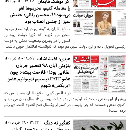
اگر موشک‌هایمان
19:38 - 12 تیر 1401
را معامله کنیم، تحریم‌ها لغو
می‌شود؟!/ محسن رنانی: جنبش
سبز از جنس انقلاب بود
اصلاح طلبان به گونه ای درباره وضع موجود
سخن می گویند که گویا دولت روحانی
کشور را در بهترین وضعیت ممکن به دولت
رئیسی تحویل داده و این دولت سیزدهم بوده که نتوانسته امانتدار خوبی باشد.
عبدی: اغتشاشات
18:59 - 11 تیر 1401
بنزینی آبان 98 تقصیر جریان
انقلابی بود!/ فلاحت پیشه: چون
عضو FATF نیستیم نمیتوانیم عضو
«بریکس» شویم
در تناقض گویی اصلاح طلبان همین بس که
پیش از این مدعی بودند که آواربرداری در دولت روحانی 16 سال زمان می برد و
اکنون مدعی هستند که چرا رئیسی در کمتر از یکسال فتح الفتوح اقتصادی رقم
نزده است!
کفگیر ته دیگ
12:22 - 28 خرداد 1401
بود وقتی دولت رو تحویل گرفتن