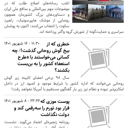
اغلب رسانه‌های اصلاح طلب که در
موضوعات مهم بین‌المللی و منافع ملی ایران
و دستاوردهای بزرگ کشورمان همچون
رونمایی از موشک هایپرسونیک، راهبرد
سکوت را انتخاب می‌کنند؛ اکنون به پوشش
سراسری و حمایت‌گونه از شورش گروه واگنر پرداخته اند.
خطری که از
11:30 - 16 شهریور 1401
بیخ گوش روحانی گذشت!/ چه
کسانی می‌خواستند با «طرح
استعفا» کشور را به بن‌بست
بکشند؟
سال ۹۸ برخی اعضای کابینه زیر گوش
روحانی می‌خوانند که اداره کشور با شرایط موجود و کمبود ارز در داخل
امکان‌پذیر نبوده و نظام نیز زیر بار گفتگوی مستقیم با آمریکا نخواهد رفت!
پوست موزی که
23:42 - 8 شهریور 1401
قرار بود تورم را سه‌رقمی کند و
دولت نگذاشت
روزنامه زنجیره‌ای اعتماد می‌گوید: نشست
رسانه‌ای آقای رئیسی دستاوردی نداشت.