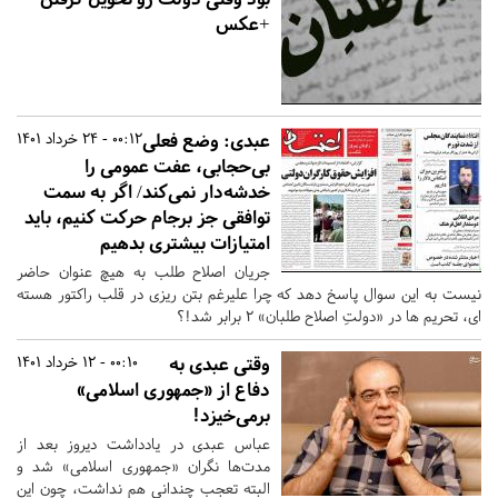
+عکس
عبدی: وضع فعلی
00:12 - 24 خرداد 1401
بی‌حجابی، عفت عمومی را
خدشه‌دار نمی‌کند/ اگر به سمت
توافقی جز برجام حرکت کنیم، باید
امتیازات بیشتری بدهیم
جریان اصلاح طلب به هیچ عنوان حاضر
نیست به این سوال پاسخ دهد که چرا علیرغم بتن ریزی در قلب راکتور هسته
ای، تحریم ها در «دولتِ اصلاح طلبان» 2 برابر شد!؟
وقتی عبدی به
00:10 - 12 خرداد 1401
دفاع از «جمهوری اسلامی»
برمی‌خیزد!
عباس عبدی در یادداشت دیروز بعد از
مدت‌ها نگران «جمهوری اسلامی» شد و
البته تعجب چندانی هم نداشت، چون این