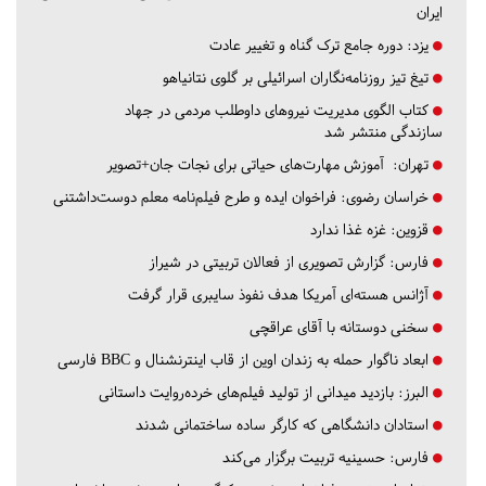
ایران
یزد:
دوره جامع ترک گناه و تغییر عادت
تیغ تیز روزنامه‌نگاران اسرائیلی بر گلوی نتانیاهو
کتاب الگوی مدیریت نیروهای داوطلب مردمی در جهاد
سازندگی منتشر شد
تهران:
آموزش مهارت‌های حیاتی برای نجات جان+تصویر
خراسان رضوی:
فراخوان ایده و طرح فیلم‌نامه معلم دوست‌داشتنی
قزوین:
غزه غذا ندارد
فارس:
گزارش تصویری از فعالان تربیتی در شیراز
آژانس هسته‌ای آمریکا هدف نفوذ سایبری قرار گرفت
سخنی دوستانه با آقای عراقچی
ابعاد ناگوار حمله به زندان اوین از قاب اینترنشنال و BBC فارسی
البرز:
بازدید میدانی از تولید فیلم‌های خرده‌روایت داستانی
استادان دانشگاهی که کارگر ساده ساختمانی شدند
فارس:
حسینیه تربیت برگزار می‌کند