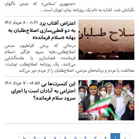
«جمهوری اسلامی» که عبدی ناگهان
نگرانش شد، اشاره به نام یک روزنامه چاپ تهران است...
اعتراض آفتاب یزد
01:21 - 8 خرداد 1401
به دو قطبی‌سازی اصلاح‌طلبان به
بهانه «سلام فرمانده»
درحالی که برخی افراطیون مدعی
اصلاح‌طلبی،علیه سرود فراگیر «سلام
فرمانده» فضاسازی یا عقده‌گشایی
می‌کنند، یک روزنامه اصلاح‌طلب نوشت:
مخالفت با مردم و برنامه‌های مردمی، اصلاح‌طلبان را از مردم دور می‌کند
این کنسرت‌ها بی
08:58 - 7 خرداد 1401
احترامی به آبادان است یا اجرای
سرود سلام فرمانده؟
10
9
8
7
6
5
4
3
2
1
«