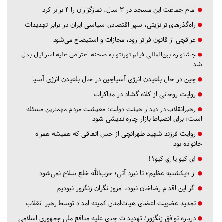
امام جماعت این مسجد در ۳ سال، نمازگزاران را ۴ برابر کرد
راه‌گذرهای ترانزیتی، سپر اقتصادی-سیاسی ایران در برابر تهدیدات
عراقچی از قانون فراتر رود، مجازات و استیضاح می‌شود
جشنواره بین‌المللی فیلم تورنتو به صحنه اعتراض علیه اسرائیل بدل
شد
چین در حال بلعیدن انرژی آسیاچین در حال بلعیدن انرژی آسیا
روایت روحانی از کلاه گشاد در مذاکرات
رهبرانقلاب در دیدار هیئت دولت: معیشت مردم مهمترین مسئله
است؛ برای انضباط بازار چاره‌اندیشی شود
روایت فرزند شهید طهرانچی از حس اتفاقی که همیشه همراه
خانواده بود
آي كيو يا اِي كيو؟!
از «یکشنبه عظیم» تا نبرد آتی؛ حزب‌الله خلع سلاح نمی‌شود
اگر این اقدام رضاخان نبود، امروز نگران زنگزور نبودیم
تمدید عضویت اعضای هیات‌امنای کمیته امداد توسط رهبر انقلاب
درباره توافق زنگزور/ تهدیدات جدی علیه منافع ملی جمهوری اسلامی