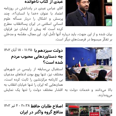
عبدی از کتاب ناخوانده
آقای عباس عبدی در یادداشتی در روزنامه
اعتماد با عنوان «خدا یا انسان؟»، چند
پرسش و اشکال را دربار مسأله علوم
انسانیِ اسلامی در ایران پساانقلاب مطرح
کرده‌ است که پیش از ایشان نیز فراوان
بیان شده و از این جهت، باید درباره آنها تأمل کرد. این مجال، مقدّمه و مدخلی
بر تفکّر مبسوط در فرصت‌های دیگر است.
دولت سیزدهم با
11:25 - 18 آبان 1402
چه دستاوردهایی محبوب مردم
شده است؟
استقبال‌ بی‌سابقه از رئیسی در شهرهای
مختلف نیز، تنها پوچ بودن ادعاهای مدعیان
بی کارنامه مرکزنشین را ثابت کرده است،
همان‌هایی که ایران را تنها خیابان انقلاب به
بالا می‌دانند و خدمات دولت به اقشار مختلف دولت را تنها یک نمایش
می‌پندارند.
اصلاح‌ طلبان حافظ
20:38 - 4 تیر 1402
منافع گروه واگنر در ایران