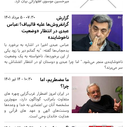
میرحسین موسوی اظهاراتی بیان کرد.
گزارش
07:30 - 5 مرداد 1401
گرانفروش‌ها علیه قالیباف!/عباس
عبدی در انتظار «وضعیت
ناخوشایند»
عباس عبدی اخیرا در اشاره به برخورد با
بدحجاب‌ها گفته: "به گمانم دیر یا زود یکی
از این برخوردها، ناخواسته به یک وضعیت
ناخوشایندی منجر می‌شود." اما چرا عبدی و دوستان او در انتظار اغتشاش به
سر می‌برند؟
ما مضطریم، اما
10:30 - 14 تیر 1401
چرا؟
در ایران امروز اضطرار غرب‌گرایی چهره های
متفاوت بامراتب گوناگون دارد، مهم‌ترین
مشخصه آنان بی اعتمادی به خدا و وعده‌ها
وسنت‌های الهی و عهد های قرآنی و
هدایت خاندان وحی است.