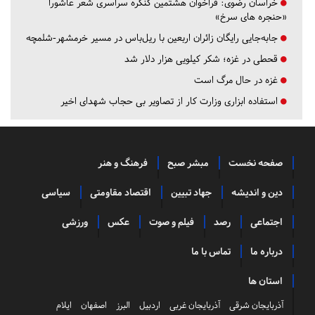
خراسان رضوی:
فراخوان هشتمین کنگره سراسری شعر عاشورا
«حنجره های سرخ»
جابه‌جایی رایگان زائران اربعین با ریل‌باس در مسیر خرمشهر-شلمچه
قحطی در غزه؛ شکر کیلویی هزار دلار شد
غزه در حال مرگ است
استفاده ابزاری وزارت کار از تصاویر بی حجاب شهدای اخیر
صفحه نخست
مبشر صبح
فرهنگ و هنر
دین و اندیشه
جهاد تبیین
اقتصاد مقاومتی
سیاسی
اجتماعی
رصد
فیلم و صوت
عکس
ورزشی
درباره ما
تماس با ما
استان ها
آذربایجان شرقی
آذربایجان غربی
اردبیل
البرز
اصفهان
ایلام