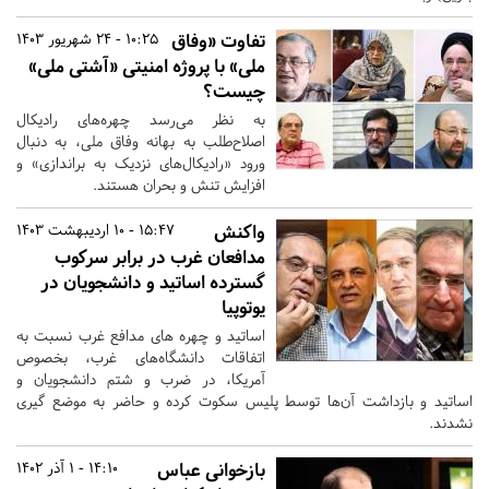
تفاوت «وفاق
10:25 - 24 شهریور 1403
ملی» با پروژه امنیتی «آشتی ملی»
چیست؟
به نظر می‌رسد چهره‌های رادیکال
اصلاح‌طلب به بهانه وفاق ملی، به دنبال
ورود «رادیکال‌های نزدیک به براندازی» و
افزایش تنش و بحران هستند.
واکنش
15:47 - 10 اردیبهشت 1403
مدافعان غرب در برابر سرکوب
گسترده اساتید و دانشجویان در
یوتوپیا
اساتید و چهره های مدافع غرب نسبت به
اتفاقات دانشگاه‌های غرب، بخصوص
آمریکا، در ضرب و شتم دانشجویان و
اساتید و بازداشت آن‌ها توسط پلیس سکوت کرده و حاضر به موضع گیری
نشدند.
بازخوانی عباس
14:10 - 1 آذر 1402