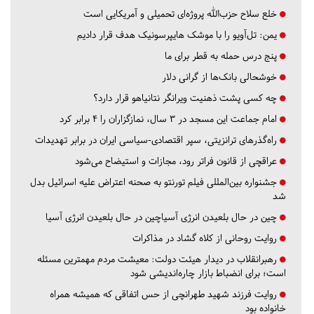
خلع سلاح حزب‌الله پروژه‌ای تحمیلی و آمریکایی است
یمن: تل‌آویو را با موشک هایپرسونیک هدف قرار دادیم
پنج درس‌ حمله به قطر برای ما
خوشحالی بانک‌ها از گرانی دلار
چه کسی پشت ذهنیت ویرانگر نتانیاهو قرار دارد؟
امام جماعت این مسجد در ۳ سال، نمازگزاران را ۴ برابر کرد
راه‌گذرهای ترانزیتی، سپر اقتصادی-سیاسی ایران در برابر تهدیدات
عراقچی از قانون فراتر رود، مجازات و استیضاح می‌شود
جشنواره بین‌المللی فیلم تورنتو به صحنه اعتراض علیه اسرائیل بدل
شد
چین در حال بلعیدن انرژی آسیاچین در حال بلعیدن انرژی آسیا
روایت روحانی از کلاه گشاد در مذاکرات
رهبرانقلاب در دیدار هیئت دولت: معیشت مردم مهمترین مسئله
است؛ برای انضباط بازار چاره‌اندیشی شود
روایت فرزند شهید طهرانچی از حس اتفاقی که همیشه همراه
خانواده بود