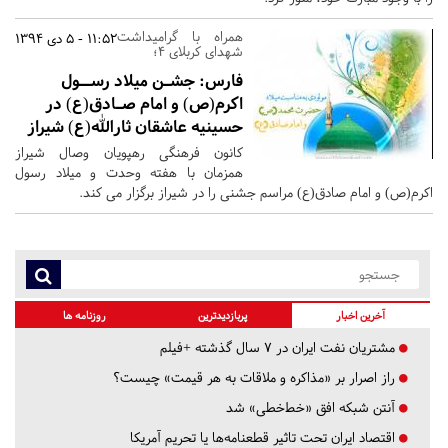
همراه با گرامیداشت
11:52 - 5 دی 1394
شهدای کربلای 4؛
فارس:
جشـن میلاد رســول
اکرم(ص) و امام صـادق(ع) در
حسینیه عاشقان ثارالله(ع) شیراز
کانون فرهنگی رهپویان وصال شیراز
همزمان با هفته وحدت و میلاد رسول
اکرم(ص) و امام صادق(ع) مراسم جشنی را در شیراز برگزار می کند.
آخرین اخبار
پربازدیدترین
روزنامه ها
مشتریان نفت ایران در ۷ سال گذشته +فیلم
راز اصرار بر «مذاکره و ملاقات به هر قیمت» چیست؟
آنتن شبکه افق «خط‌خطی» شد
اقتصاد ایران تحت تاثیر قطعنامه‌ها یا تحریم‌ آمریکا