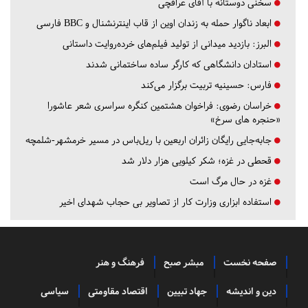
سخنی دوستانه با آقای عراقچی
ابعاد ناگوار حمله به زندان اوین از قاب اینترنشنال و BBC فارسی
البرز:
بازدید میدانی از تولید فیلم‌های خرده‌روایت داستانی
استادان دانشگاهی که کارگر ساده ساختمانی شدند
فارس:
حسینیه تربیت برگزار می‌کند
خراسان رضوی:
فراخوان هشتمین کنگره سراسری شعر عاشورا
«حنجره های سرخ»
جابه‌جایی رایگان زائران اربعین با ریل‌باس در مسیر خرمشهر-شلمچه
قحطی در غزه؛ شکر کیلویی هزار دلار شد
غزه در حال مرگ است
استفاده ابزاری وزارت کار از تصاویر بی حجاب شهدای اخیر
صفحه نخست
مبشر صبح
فرهنگ و هنر
دین و اندیشه
جهاد تبیین
اقتصاد مقاومتی
سیاسی