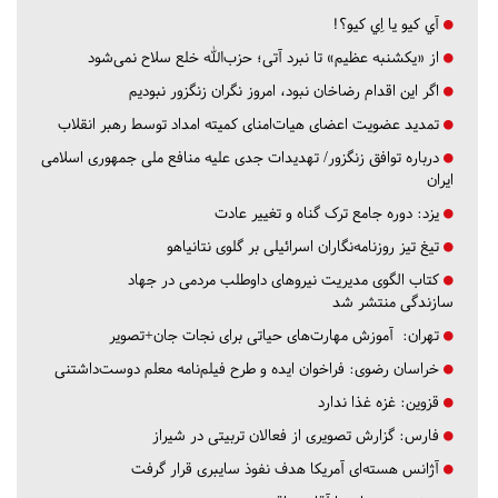
آي كيو يا اِي كيو؟!
از «یکشنبه عظیم» تا نبرد آتی؛ حزب‌الله خلع سلاح نمی‌شود
اگر این اقدام رضاخان نبود، امروز نگران زنگزور نبودیم
تمدید عضویت اعضای هیات‌امنای کمیته امداد توسط رهبر انقلاب
درباره توافق زنگزور/ تهدیدات جدی علیه منافع ملی جمهوری اسلامی
ایران
یزد:
دوره جامع ترک گناه و تغییر عادت
تیغ تیز روزنامه‌نگاران اسرائیلی بر گلوی نتانیاهو
کتاب الگوی مدیریت نیروهای داوطلب مردمی در جهاد
سازندگی منتشر شد
تهران:
آموزش مهارت‌های حیاتی برای نجات جان+تصویر
خراسان رضوی:
فراخوان ایده و طرح فیلم‌نامه معلم دوست‌داشتنی
قزوین:
غزه غذا ندارد
فارس:
گزارش تصویری از فعالان تربیتی در شیراز
آژانس هسته‌ای آمریکا هدف نفوذ سایبری قرار گرفت