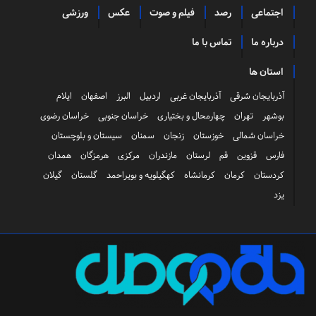
اجتماعی
رصد
فیلم و صوت
عکس
ورزشی
درباره ما
تماس با ما
استان ها
آذربایجان شرقی
آذربایجان غربی
اردبیل
البرز
اصفهان
ایلام
بوشهر
تهران
چهارمحال و بختیاری
خراسان جنوبی
خراسان رضوی
خراسان شمالی
خوزستان
زنجان
سمنان
سیستان و بلوچستان
فارس
قزوین
قم
لرستان
مازندران
مرکزی
هرمزگان
همدان
کردستان
کرمان
کرمانشاه
کهگیلویه و بویراحمد
گلستان
گیلان
یزد