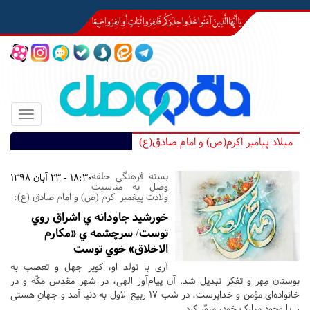
Toggle
igation
میلاد پیامبر اکرم(ص) و امام صادق(ع)
بسته فرهنگی حلقه
18:30 - 23 آبان 1398
وصل به مناسبت
ولادت پیغمبر اکرم (ص) و امام صادق (ع):‏
خورشيد جاودانه ي اشراق روي
توست/ سرچشمه ي «مکارم
الاخلاق» خوي توست
آری با تولد او، کویر جهل و تعصب به
بوستان مِهر و تفکر تبدیل شد. آن پیام‌آور الهی، در شهر مقدس مکّه و در
خانواده‌ای مؤمن و خداپرست، در شب 17 ربیع الاول به دنیا آمد و جهانِ هستی
را با وجود مبارک خود، منوّر کرد.