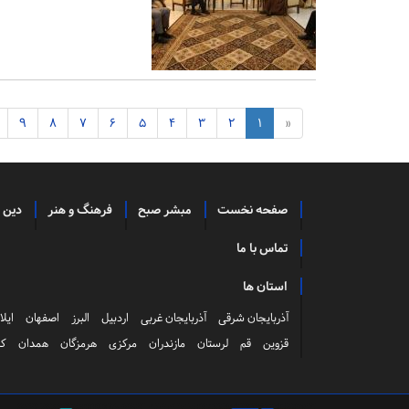
9
8
7
6
5
4
3
2
1
«
صفحه نخست
مبشر صبح
فرهنگ و هنر
دین 
تماس با ما
استان ها
آذربایجان شرقی
آذربایجان غربی
اردبیل
البرز
اصفهان
ایلا
قزوین
قم
لرستان
مازندران
مرکزی
هرمزگان
همدان
کر