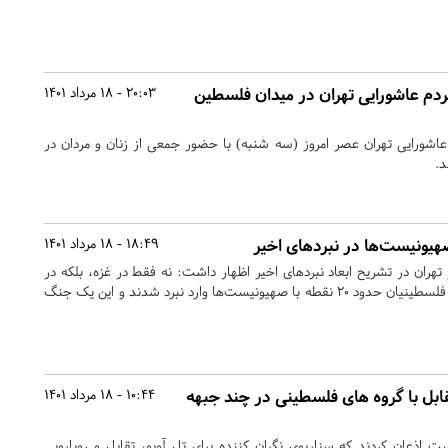
م عاشورایی تهران در میدان فلسطین
20:03 - 18 مرداد 1401
شورایی تهران عصر امروز (سه شنبه) با حضور جمعی از زنان و مردان در
د.
18:49 - 18 مرداد 1401
ان در تشریح ابعاد نبردهای اخیر اظهار داشت: نه فقط در غزه، بلکه در
کرانه باختری و قدس شریف، فلسطینیان حدود ۲۰ نقطه با صهیونیست‌ها وارد نبرد شدند و این یک جنگ
قابل با گروه های فلسطینی در چند جبهه
10:44 - 18 مرداد 1401
 اذعان کردند که سناریوی نگران کننده برای تل آویو، تقابل و رویارویی