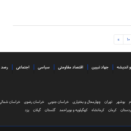
»
10
و اندیشه
جهاد تبیین
اقتصاد مقاومتی
سیاسی
اجتماعی
رصد
م
بوشهر
تهران
چهارمحال و بختیاری
خراسان جنوبی
خراسان رضوی
خراسان شمالی
دستان
کرمان
کرمانشاه
کهگیلویه و بویراحمد
گلستان
گیلان
یزد