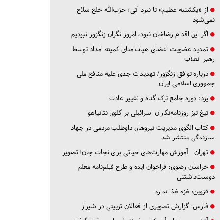
از «یکشنبه عظیم» تا نبرد آتی؛ حزب‌الله خلع سلاح
نمی‌شود
اگر این اقدام رضاخان نبود، امروز نگران زنگزور نبودیم
تمدید عضویت اعضای هیات‌امنای کمیته امداد توسط
رهبر انقلاب
درباره توافق زنگزور/ تهدیدات جدی علیه منافع ملی
جمهوری اسلامی ایران
یزد:
دوره جامع ترک گناه و تغییر عادت
تیغ تیز روزنامه‌نگاران اسرائیلی بر گلوی نتانیاهو
کتاب الگوی مدیریت نیروهای داوطلب مردمی در جهاد
سازندگی منتشر شد
تهران:
آموزش مهارت‌های حیاتی برای نجات جان+تصویر
خراسان رضوی:
فراخوان ایده و طرح فیلم‌نامه معلم
دوست‌داشتنی
قزوین:
غزه غذا ندارد
فارس:
گزارش تصویری از فعالان تربیتی در شیراز