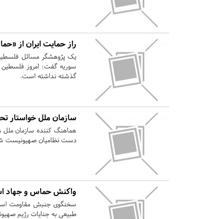
راز حمایت ایران از «حم
یک پژوهشگر مسائل فلسطین ب
گذشته نداشته است.
سازمان ملل خواستار تح
هماهنگ کننده سازمان ملل م
دست نظامیان صهیونیست ش
واکنش حماس و جهاد اس
سخنگوی جنبش مقاومت اسلام
طبیعی به جنایات رژیم صهیون