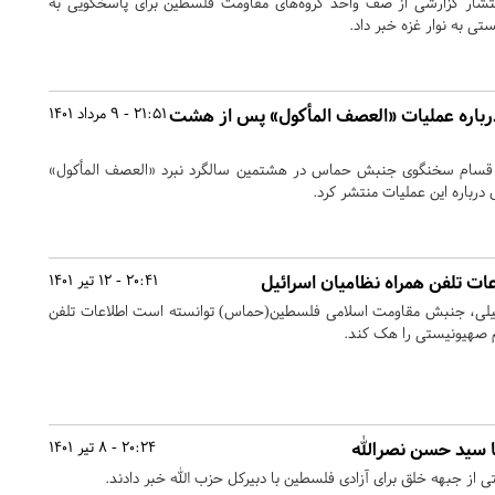
ا انتشار گزارشی از صف واحد گروه‌های مقاومت فلسطین برای پاسخگویی به
ی به نوار غزه خبر داد.
رباره عملیات «العصف المأکول» پس از هشت
21:51 - 9 مرداد 1401
 قسام سخنگوی جنبش حماس در هشتمین سالگرد نبرد «العصف المأکول»
 درباره این عملیات منتشر کرد.
ت تلفن همراه نظامیان اسرائیل
20:41 - 12 تیر 1401
رائیلی، جنبش مقاومت اسلامی فلسطین(حماس) توانسته است اطلاعات تلفن
م صهیونیستی را هک کند.
ا سید حسن نصرالله
20:24 - 8 تیر 1401
ئتی از جبهه خلق برای آزادی فلسطین با دبیرکل حزب الله خبر دادند.