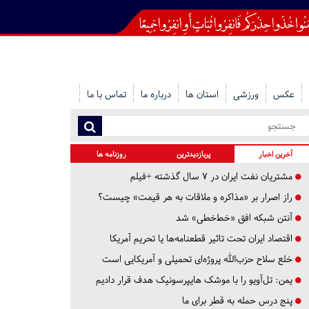
عکس
ورزشی
استان ها
درباره ما
تماس با ما
آخرین اخبار
پربازدیدترین
روزنامه ها
مشتریان نفت ایران در ۷ سال گذشته +فیلم
راز اصرار بر «مذاکره و ملاقات به هر قیمت» چیست؟
آنتن شبکه افق «خط‌خطی» شد
اقتصاد ایران تحت تاثیر قطعنامه‌ها یا تحریم‌ آمریکا
خلع سلاح حزب‌الله پروژه‌ای تحمیلی و آمریکایی است
یمن: تل‌آویو را با موشک هایپرسونیک هدف قرار دادیم
پنج درس‌ حمله به قطر برای ما