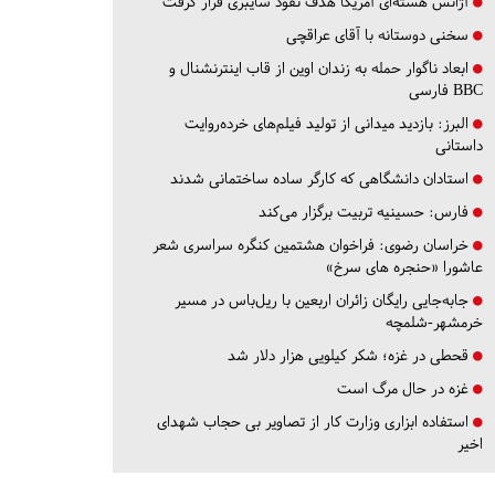
آژانس هسته‌ای آمریکا هدف نفوذ سایبری قرار گرفت
سخنی دوستانه با آقای عراقچی
ابعاد ناگوار حمله به زندان اوین از قاب اینترنشنال و
BBC فارسی
البرز:
بازدید میدانی از تولید فیلم‌های خرده‌روایت
داستانی
استادان دانشگاهی که کارگر ساده ساختمانی شدند
فارس:
حسینیه تربیت برگزار می‌کند
خراسان رضوی:
فراخوان هشتمین کنگره سراسری شعر
عاشورا «حنجره های سرخ»
جابه‌جایی رایگان زائران اربعین با ریل‌باس در مسیر
خرمشهر-شلمچه
قحطی در غزه؛ شکر کیلویی هزار دلار شد
غزه در حال مرگ است
استفاده ابزاری وزارت کار از تصاویر بی حجاب شهدای
اخیر