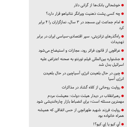
خوشحالی بانک‌ها از گرانی دلار
چه کسی پشت ذهنیت ویرانگر نتانیاهو قرار دارد؟
امام جماعت این مسجد در ۳ سال، نمازگزاران را ۴ برابر
کرد
راه‌گذرهای ترانزیتی، سپر اقتصادی-سیاسی ایران در برابر
تهدیدات
عراقچی از قانون فراتر رود، مجازات و استیضاح می‌شود
جشنواره بین‌المللی فیلم تورنتو به صحنه اعتراض علیه
اسرائیل بدل شد
چین در حال بلعیدن انرژی آسیاچین در حال بلعیدن
انرژی آسیا
روایت روحانی از کلاه گشاد در مذاکرات
رهبرانقلاب در دیدار هیئت دولت: معیشت مردم
مهمترین مسئله است؛ برای انضباط بازار چاره‌اندیشی شود
روایت فرزند شهید طهرانچی از حس اتفاقی که همیشه
همراه خانواده بود
آي كيو يا اِي كيو؟!