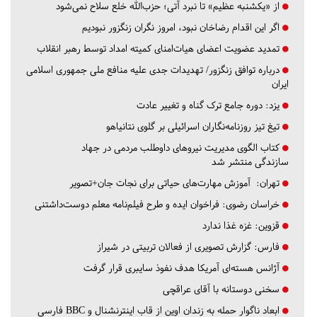
از «یکشنبه عظیم» تا نبرد آتی؛ حزب‌الله خلع سلاح نمی‌شود
اگر این اقدام رضاخان نبود، امروز نگران زنگزور نبودیم
تمدید عضویت اعضای هیات‌امنای کمیته امداد توسط رهبر انقلاب
درباره توافق زنگزور/ تهدیدات جدی علیه منافع ملی جمهوری اسلامی
ایران
یزد:
دوره جامع ترک گناه و تغییر عادت
تیغ تیز روزنامه‌نگاران اسرائیلی بر گلوی نتانیاهو
کتاب الگوی مدیریت نیروهای داوطلب مردمی در جهاد
سازندگی منتشر شد
تهران:
آموزش مهارت‌های حیاتی برای نجات جان+تصویر
خراسان رضوی:
فراخوان ایده و طرح فیلم‌نامه معلم دوست‌داشتنی
قزوین:
غزه غذا ندارد
فارس:
گزارش تصویری از فعالان تربیتی در شیراز
آژانس هسته‌ای آمریکا هدف نفوذ سایبری قرار گرفت
سخنی دوستانه با آقای عراقچی
ابعاد ناگوار حمله به زندان اوین از قاب اینترنشنال و BBC فارسی