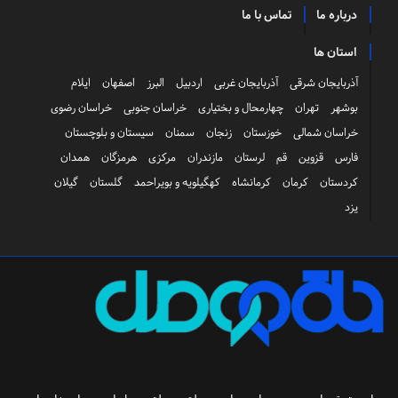
درباره ما
تماس با ما
استان ها
آذربایجان شرقی
آذربایجان غربی
اردبیل
البرز
اصفهان
ایلام
بوشهر
تهران
چهارمحال و بختیاری
خراسان جنوبی
خراسان رضوی
خراسان شمالی
خوزستان
زنجان
سمنان
سیستان و بلوچستان
فارس
قزوین
قم
لرستان
مازندران
مرکزی
هرمزگان
همدان
کردستان
کرمان
کرمانشاه
کهگیلویه و بویراحمد
گلستان
گیلان
یزد