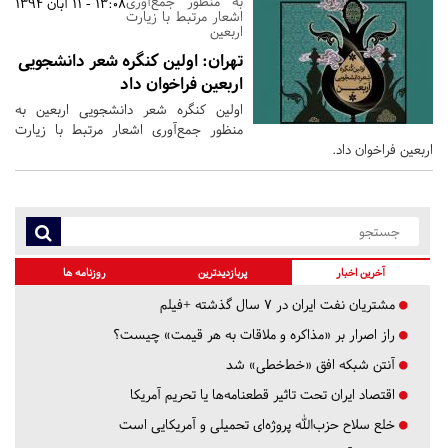
به منظور جمع‌آوری
13:08 - 11 آبان 1394
اشعار مرتبط با زیارت
اربعین
تهران:
اولین کنگره شعر دانشجویی
اربعین فراخوان داد
اولین کنگره شعر دانشجویی اربعین به
منظور جمع‌آوری اشعار مرتبط با زیارت
اربعین فراخوان داد.
آخرین اخبار
پربازدیدترین
روزنامه ها
مشتریان نفت ایران در ۷ سال گذشته +فیلم
راز اصرار بر «مذاکره و ملاقات به هر قیمت» چیست؟
آنتن شبکه افق «خط‌خطی» شد
اقتصاد ایران تحت تاثیر قطعنامه‌ها یا تحریم‌ آمریکا
خلع سلاح حزب‌الله پروژه‌ای تحمیلی و آمریکایی است