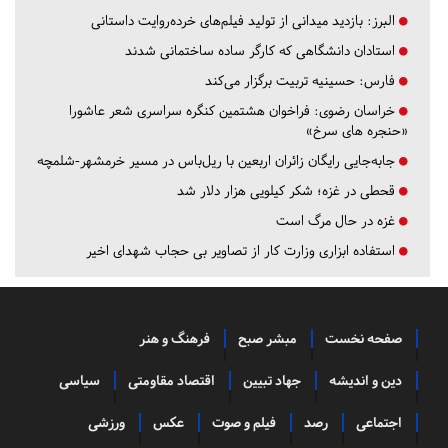
البرز:
بازدید میدانی از تولید فیلم‌های خرده‌روایت داستانی
استادان دانشگاهی که کارگر ساده ساختمانی شدند
فارس:
حسینیه تربیت برگزار می‌کند
خراسان رضوی:
فراخوان هشتمین کنگره سراسری شعر عاشورا
«حنجره های سرخ»
جابه‌جایی رایگان زائران اربعین با ریل‌باس در مسیر خرمشهر-شلمچه
قحطی در غزه؛ شکر کیلویی هزار دلار شد
غزه در حال مرگ است
استفاده ابزاری وزارت کار از تصاویر بی حجاب شهدای اخیر
صفحه نخست
مبشر صبح
فرهنگ و هنر
دین و اندیشه
جهاد تبیین
اقتصاد مقاومتی
سیاسی
اجتماعی
رصد
فیلم و صوت
عکس
ورزشی