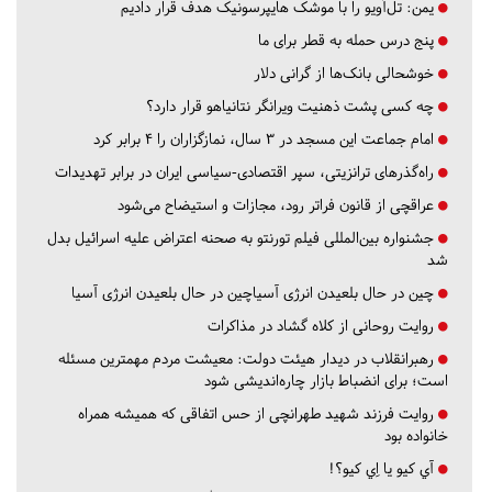
یمن: تل‌آویو را با موشک هایپرسونیک هدف قرار دادیم
پنج درس‌ حمله به قطر برای ما
خوشحالی بانک‌ها از گرانی دلار
چه کسی پشت ذهنیت ویرانگر نتانیاهو قرار دارد؟
امام جماعت این مسجد در ۳ سال، نمازگزاران را ۴ برابر کرد
راه‌گذرهای ترانزیتی، سپر اقتصادی-سیاسی ایران در برابر تهدیدات
عراقچی از قانون فراتر رود، مجازات و استیضاح می‌شود
جشنواره بین‌المللی فیلم تورنتو به صحنه اعتراض علیه اسرائیل بدل
شد
چین در حال بلعیدن انرژی آسیاچین در حال بلعیدن انرژی آسیا
روایت روحانی از کلاه گشاد در مذاکرات
رهبرانقلاب در دیدار هیئت دولت: معیشت مردم مهمترین مسئله
است؛ برای انضباط بازار چاره‌اندیشی شود
روایت فرزند شهید طهرانچی از حس اتفاقی که همیشه همراه
خانواده بود
آي كيو يا اِي كيو؟!