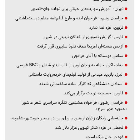
تهران:
آموزش مهارت‌های حیاتی برای نجات جان+تصویر
خراسان رضوی:
فراخوان ایده و طرح فیلم‌نامه معلم دوست‌داشتنی
قزوین:
غزه غذا ندارد
فارس:
گزارش تصویری از فعالان تربیتی در شیراز
آژانس هسته‌ای آمریکا هدف نفوذ سایبری قرار گرفت
سخنی دوستانه با آقای عراقچی
ابعاد ناگوار حمله به زندان اوین از قاب اینترنشنال و BBC فارسی
البرز:
بازدید میدانی از تولید فیلم‌های خرده‌روایت داستانی
استادان دانشگاهی که کارگر ساده ساختمانی شدند
فارس:
حسینیه تربیت برگزار می‌کند
خراسان رضوی:
فراخوان هشتمین کنگره سراسری شعر عاشورا
«حنجره های سرخ»
جابه‌جایی رایگان زائران اربعین با ریل‌باس در مسیر خرمشهر-شلمچه
قحطی در غزه؛ شکر کیلویی هزار دلار شد
غزه در حال مرگ است