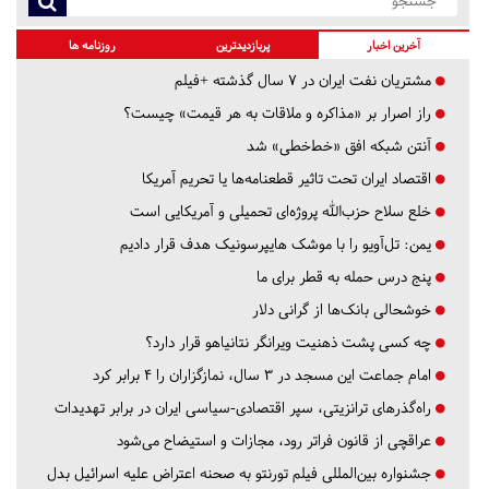
آخرین اخبار
پربازدیدترین
روزنامه ها
مشتریان نفت ایران در ۷ سال گذشته +فیلم
راز اصرار بر «مذاکره و ملاقات به هر قیمت» چیست؟
آنتن شبکه افق «خط‌خطی» شد
اقتصاد ایران تحت تاثیر قطعنامه‌ها یا تحریم‌ آمریکا
خلع سلاح حزب‌الله پروژه‌ای تحمیلی و آمریکایی است
یمن: تل‌آویو را با موشک هایپرسونیک هدف قرار دادیم
پنج درس‌ حمله به قطر برای ما
خوشحالی بانک‌ها از گرانی دلار
چه کسی پشت ذهنیت ویرانگر نتانیاهو قرار دارد؟
امام جماعت این مسجد در ۳ سال، نمازگزاران را ۴ برابر کرد
راه‌گذرهای ترانزیتی، سپر اقتصادی-سیاسی ایران در برابر تهدیدات
عراقچی از قانون فراتر رود، مجازات و استیضاح می‌شود
جشنواره بین‌المللی فیلم تورنتو به صحنه اعتراض علیه اسرائیل بدل