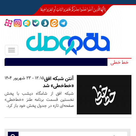
Toggle
igation
خط خطی
آنتن شبکه افق
12:15 - 23 شهریور 1404
«خط‌خطی» شد
شبکه افق از شامگاه دیشب با پخش
نخستین قسمت برنامه طنز «خط‌خطی»
صفحه‌ای تازه در جدول پخش خود باز کرد.