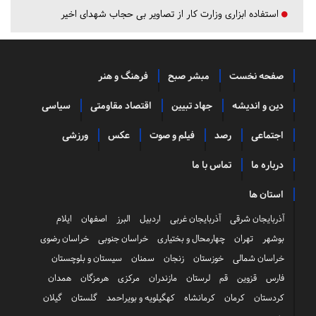
استفاده ابزاری وزارت کار از تصاویر بی حجاب شهدای اخیر
صفحه نخست
مبشر صبح
فرهنگ و هنر
دین و اندیشه
جهاد تبیین
اقتصاد مقاومتی
سیاسی
اجتماعی
رصد
فیلم و صوت
عکس
ورزشی
درباره ما
تماس با ما
استان ها
آذربایجان شرقی
آذربایجان غربی
اردبیل
البرز
اصفهان
ایلام
بوشهر
تهران
چهارمحال و بختیاری
خراسان جنوبی
خراسان رضوی
خراسان شمالی
خوزستان
زنجان
سمنان
سیستان و بلوچستان
فارس
قزوین
قم
لرستان
مازندران
مرکزی
هرمزگان
همدان
کردستان
کرمان
کرمانشاه
کهگیلویه و بویراحمد
گلستان
گیلان