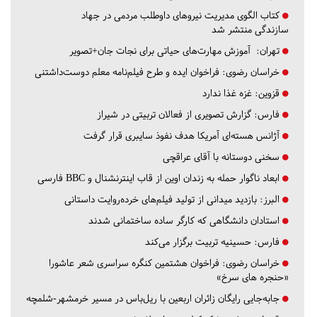
کتاب الگوی مدیریت نیروهای داوطلب مردمی در جهاد
سازندگی منتشر شد
تهران:
آموزش مهارت‌های حیاتی برای نجات جان+تصویر
خراسان رضوی:
فراخوان ایده و طرح فیلم‌نامه معلم دوست‌داشتنی
قزوین:
غزه غذا ندارد
فارس:
گزارش تصویری از فعالان تربیتی در شیراز
آژانس هسته‌ای آمریکا هدف نفوذ سایبری قرار گرفت
سخنی دوستانه با آقای عراقچی
ابعاد ناگوار حمله به زندان اوین از قاب اینترنشنال و BBC فارسی
البرز:
بازدید میدانی از تولید فیلم‌های خرده‌روایت داستانی
استادان دانشگاهی که کارگر ساده ساختمانی شدند
فارس:
حسینیه تربیت برگزار می‌کند
خراسان رضوی:
فراخوان هشتمین کنگره سراسری شعر عاشورا
«حنجره های سرخ»
جابه‌جایی رایگان زائران اربعین با ریل‌باس در مسیر خرمشهر-شلمچه