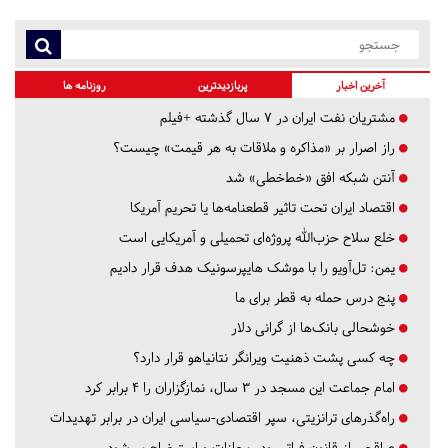
آخرین اخبار
پربازدیدترین
روزنامه ها
مشتریان نفت ایران در ۷ سال گذشته +فیلم
راز اصرار بر «مذاکره و ملاقات به هر قیمت» چیست؟
آنتن شبکه افق «خط‌خطی» شد
اقتصاد ایران تحت تاثیر قطعنامه‌ها یا تحریم‌ آمریکا
خلع سلاح حزب‌الله پروژه‌ای تحمیلی و آمریکایی است
یمن: تل‌آویو را با موشک هایپرسونیک هدف قرار دادیم
پنج درس‌ حمله به قطر برای ما
خوشحالی بانک‌ها از گرانی دلار
چه کسی پشت ذهنیت ویرانگر نتانیاهو قرار دارد؟
امام جماعت این مسجد در ۳ سال، نمازگزاران را ۴ برابر کرد
راه‌گذرهای ترانزیتی، سپر اقتصادی-سیاسی ایران در برابر تهدیدات
عراقچی از قانون فراتر رود، مجازات و استیضاح می‌شود