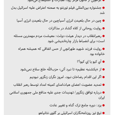
جشنواره بین‌المللی فیلم تورنتو به صحنه اعتراض علیه اسرائیل بدل
شد
چین در حال بلعیدن انرژی آسیاچین در حال بلعیدن انرژی آسیا
روایت روحانی از کلاه گشاد در مذاکرات
رهبرانقلاب در دیدار هیئت دولت: معیشت مردم مهمترین مسئله
است؛ برای انضباط بازار چاره‌اندیشی شود
روایت فرزند شهید طهرانچی از حس اتفاقی که همیشه همراه
خانواده بود
آي كيو يا اِي كيو؟!
از «یکشنبه عظیم» تا نبرد آتی؛ حزب‌الله خلع سلاح نمی‌شود
اگر این اقدام رضاخان نبود، امروز نگران زنگزور نبودیم
تمدید عضویت اعضای هیات‌امنای کمیته امداد توسط رهبر انقلاب
درباره توافق زنگزور/ تهدیدات جدی علیه منافع ملی جمهوری اسلامی
ایران
یزد:
دوره جامع ترک گناه و تغییر عادت
تیغ تیز روزنامه‌نگاران اسرائیلی بر گلوی نتانیاهو