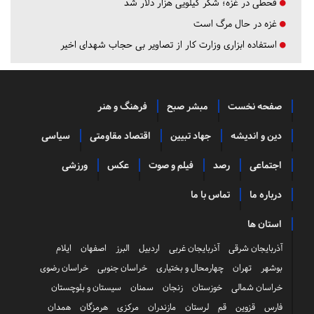
قحطی در غزه؛ شکر کیلویی هزار دلار شد
غزه در حال مرگ است
استفاده ابزاری وزارت کار از تصاویر بی حجاب شهدای اخیر
صفحه نخست
مبشر صبح
فرهنگ و هنر
دین و اندیشه
جهاد تبیین
اقتصاد مقاومتی
سیاسی
اجتماعی
رصد
فیلم و صوت
عکس
ورزشی
درباره ما
تماس با ما
استان ها
آذربایجان شرقی
آذربایجان غربی
اردبیل
البرز
اصفهان
ایلام
بوشهر
تهران
چهارمحال و بختیاری
خراسان جنوبی
خراسان رضوی
خراسان شمالی
خوزستان
زنجان
سمنان
سیستان و بلوچستان
فارس
قزوین
قم
لرستان
مازندران
مرکزی
هرمزگان
همدان