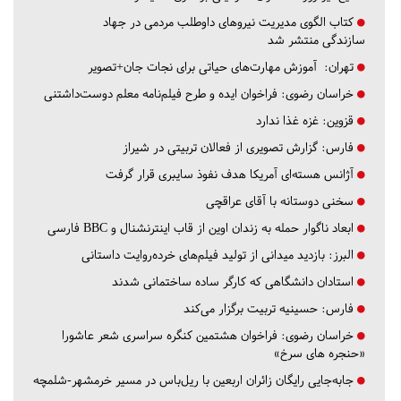
کتاب الگوی مدیریت نیروهای داوطلب مردمی در جهاد
سازندگی منتشر شد
تهران:
آموزش مهارت‌های حیاتی برای نجات جان+تصویر
خراسان رضوی:
فراخوان ایده و طرح فیلم‌نامه معلم دوست‌داشتنی
قزوین:
غزه غذا ندارد
فارس:
گزارش تصویری از فعالان تربیتی در شیراز
آژانس هسته‌ای آمریکا هدف نفوذ سایبری قرار گرفت
سخنی دوستانه با آقای عراقچی
ابعاد ناگوار حمله به زندان اوین از قاب اینترنشنال و BBC فارسی
البرز:
بازدید میدانی از تولید فیلم‌های خرده‌روایت داستانی
استادان دانشگاهی که کارگر ساده ساختمانی شدند
فارس:
حسینیه تربیت برگزار می‌کند
خراسان رضوی:
فراخوان هشتمین کنگره سراسری شعر عاشورا
«حنجره های سرخ»
جابه‌جایی رایگان زائران اربعین با ریل‌باس در مسیر خرمشهر-شلمچه