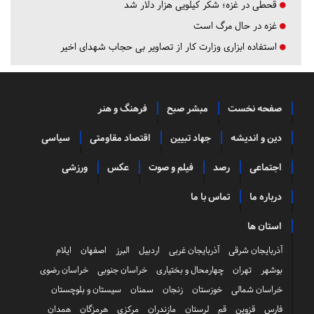
قحطی در غزه؛ شکر کیلویی هزار دلار شد
غزه در حال مرگ است
استفاده ابزاری وزارت کار از تصاویر بی حجاب شهدای اخیر
صفحه نخست
مبشر صبح
فرهنگ و هنر
دین و اندیشه
جهاد تبیین
اقتصاد مقاومتی
سیاسی
اجتماعی
رصد
فیلم و صوت
عکس
ورزشی
درباره ما
تماس با ما
استان ها
آذربایجان شرقی
آذربایجان غربی
اردبیل
البرز
اصفهان
ایلام
بوشهر
تهران
چهارمحال و بختیاری
خراسان جنوبی
خراسان رضوی
خراسان شمالی
خوزستان
زنجان
سمنان
سیستان و بلوچستان
فارس
قزوین
قم
لرستان
مازندران
مرکزی
هرمزگان
همدان