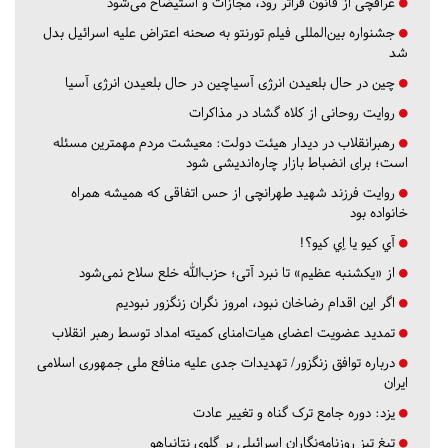
عراقچی از قانون فراتر رود، مجازات و استیضاح می‌شود
جشنواره بین‌المللی فیلم تورنتو به صحنه اعتراض علیه اسرائیل بدل
شد
چین در حال بلعیدن انرژی آسیاچین در حال بلعیدن انرژی آسیا
روایت روحانی از کلاه گشاد در مذاکرات
رهبرانقلاب در دیدار هیئت دولت: معیشت مردم مهمترین مسئله
است؛ برای انضباط بازار چاره‌اندیشی شود
روایت فرزند شهید طهرانچی از حس اتفاقی که همیشه همراه
خانواده بود
آي كيو يا اِي كيو؟!
از «یکشنبه عظیم» تا نبرد آتی؛ حزب‌الله خلع سلاح نمی‌شود
اگر این اقدام رضاخان نبود، امروز نگران زنگزور نبودیم
تمدید عضویت اعضای هیات‌امنای کمیته امداد توسط رهبر انقلاب
درباره توافق زنگزور/ تهدیدات جدی علیه منافع ملی جمهوری اسلامی
ایران
یزد:
دوره جامع ترک گناه و تغییر عادت
تیغ تیز روزنامه‌نگاران اسرائیلی بر گلوی نتانیاهو