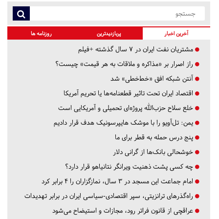
آخرین اخبار
پربازدیدترین
روزنامه ها
مشتریان نفت ایران در ۷ سال گذشته +فیلم
راز اصرار بر «مذاکره و ملاقات به هر قیمت» چیست؟
آنتن شبکه افق «خط‌خطی» شد
اقتصاد ایران تحت تاثیر قطعنامه‌ها یا تحریم‌ آمریکا
خلع سلاح حزب‌الله پروژه‌ای تحمیلی و آمریکایی است
یمن: تل‌آویو را با موشک هایپرسونیک هدف قرار دادیم
پنج درس‌ حمله به قطر برای ما
خوشحالی بانک‌ها از گرانی دلار
چه کسی پشت ذهنیت ویرانگر نتانیاهو قرار دارد؟
امام جماعت این مسجد در ۳ سال، نمازگزاران را ۴ برابر کرد
راه‌گذرهای ترانزیتی، سپر اقتصادی-سیاسی ایران در برابر تهدیدات
عراقچی از قانون فراتر رود، مجازات و استیضاح می‌شود