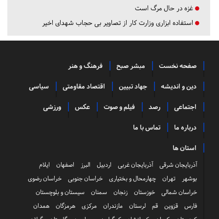
غزه در حال مرگ است
استفاده ابزاری وزارت کار از تصاویر بی حجاب شهدای اخیر
صفحه نخست
مبشر صبح
فرهنگ و هنر
دین و اندیشه
جهاد تبیین
اقتصاد مقاومتی
سیاسی
اجتماعی
رصد
فیلم و صوت
عکس
ورزشی
درباره ما
تماس با ما
استان ها
آذربایجان شرقی
آذربایجان غربی
اردبیل
البرز
اصفهان
ایلام
بوشهر
تهران
چهارمحال و بختیاری
خراسان جنوبی
خراسان رضوی
خراسان شمالی
خوزستان
زنجان
سمنان
سیستان و بلوچستان
فارس
قزوین
قم
لرستان
مازندران
مرکزی
هرمزگان
همدان