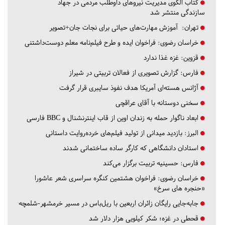
کتاب الگوی مدیریت نیروهای داوطلب مردمی در جهاد
سازندگی منتشر شد
تهران:
آموزش مهارت‌های حیاتی برای نجات جان+تصویر
خراسان رضوی:
فراخوان ایده و طرح فیلم‌نامه معلم دوست‌داشتنی
قزوین:
غزه غذا ندارد
فارس:
گزارش تصویری از فعالان تربیتی در شیراز
آژانس هسته‌ای آمریکا هدف نفوذ سایبری قرار گرفت
سخنی دوستانه با آقای عراقچی
ابعاد ناگوار حمله به زندان اوین از قاب اینترنشنال و BBC فارسی
البرز:
بازدید میدانی از تولید فیلم‌های خرده‌روایت داستانی
استادان دانشگاهی که کارگر ساده ساختمانی شدند
فارس:
حسینیه تربیت برگزار می‌کند
خراسان رضوی:
فراخوان هشتمین کنگره سراسری شعر عاشورا
«حنجره های سرخ»
جابه‌جایی رایگان زائران اربعین با ریل‌باس در مسیر خرمشهر-شلمچه
قحطی در غزه؛ شکر کیلویی هزار دلار شد