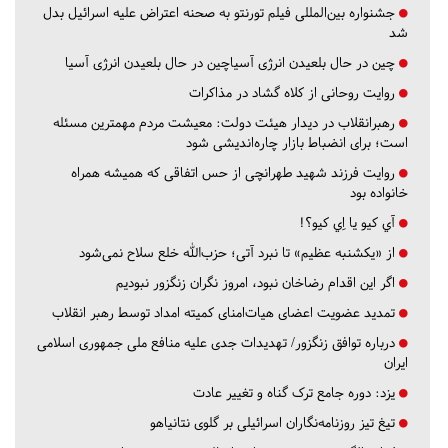
جشنواره بین‌المللی فیلم تورنتو به صحنه اعتراض علیه اسرائیل بدل
شد
چین در حال بلعیدن انرژی آسیاچین در حال بلعیدن انرژی آسیا
روایت روحانی از کلاه گشاد در مذاکرات
رهبرانقلاب در دیدار هیئت دولت: معیشت مردم مهمترین مسئله
است؛ برای انضباط بازار چاره‌اندیشی شود
روایت فرزند شهید طهرانچی از حس اتفاقی که همیشه همراه
خانواده بود
آي كيو يا اِي كيو؟!
از «یکشنبه عظیم» تا نبرد آتی؛ حزب‌الله خلع سلاح نمی‌شود
اگر این اقدام رضاخان نبود، امروز نگران زنگزور نبودیم
تمدید عضویت اعضای هیات‌امنای کمیته امداد توسط رهبر انقلاب
درباره توافق زنگزور/ تهدیدات جدی علیه منافع ملی جمهوری اسلامی
ایران
یزد:
دوره جامع ترک گناه و تغییر عادت
تیغ تیز روزنامه‌نگاران اسرائیلی بر گلوی نتانیاهو