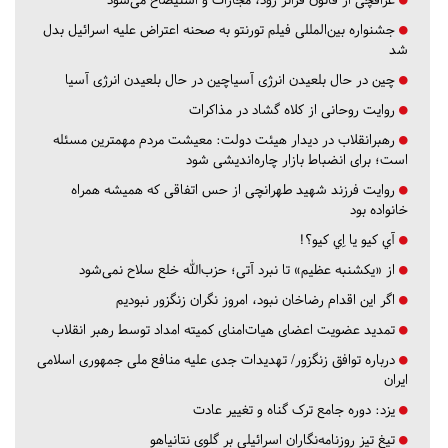
جشنواره بین‌المللی فیلم تورنتو به صحنه اعتراض علیه اسرائیل بدل
شد
چین در حال بلعیدن انرژی آسیاچین در حال بلعیدن انرژی آسیا
روایت روحانی از کلاه گشاد در مذاکرات
رهبرانقلاب در دیدار هیئت دولت: معیشت مردم مهمترین مسئله
است؛ برای انضباط بازار چاره‌اندیشی شود
روایت فرزند شهید طهرانچی از حس اتفاقی که همیشه همراه
خانواده بود
آي كيو يا اِي كيو؟!
از «یکشنبه عظیم» تا نبرد آتی؛ حزب‌الله خلع سلاح نمی‌شود
اگر این اقدام رضاخان نبود، امروز نگران زنگزور نبودیم
تمدید عضویت اعضای هیات‌امنای کمیته امداد توسط رهبر انقلاب
درباره توافق زنگزور/ تهدیدات جدی علیه منافع ملی جمهوری اسلامی
ایران
یزد:
دوره جامع ترک گناه و تغییر عادت
تیغ تیز روزنامه‌نگاران اسرائیلی بر گلوی نتانیاهو