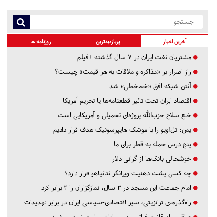
آخرین اخبار
پربازدیدترین
روزنامه ها
مشتریان نفت ایران در ۷ سال گذشته +فیلم
راز اصرار بر «مذاکره و ملاقات به هر قیمت» چیست؟
آنتن شبکه افق «خط‌خطی» شد
اقتصاد ایران تحت تاثیر قطعنامه‌ها یا تحریم‌ آمریکا
خلع سلاح حزب‌الله پروژه‌ای تحمیلی و آمریکایی است
یمن: تل‌آویو را با موشک هایپرسونیک هدف قرار دادیم
پنج درس‌ حمله به قطر برای ما
خوشحالی بانک‌ها از گرانی دلار
چه کسی پشت ذهنیت ویرانگر نتانیاهو قرار دارد؟
امام جماعت این مسجد در ۳ سال، نمازگزاران را ۴ برابر کرد
راه‌گذرهای ترانزیتی، سپر اقتصادی-سیاسی ایران در برابر تهدیدات
عراقچی از قانون فراتر رود، مجازات و استیضاح می‌شود