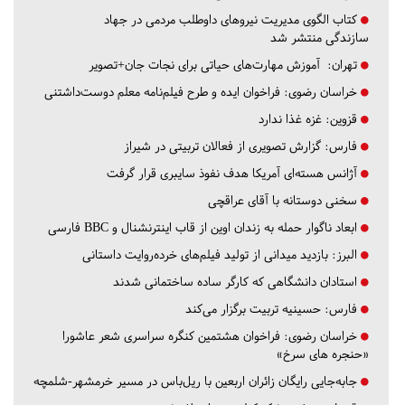
کتاب الگوی مدیریت نیروهای داوطلب مردمی در جهاد
سازندگی منتشر شد
تهران:
آموزش مهارت‌های حیاتی برای نجات جان+تصویر
خراسان رضوی:
فراخوان ایده و طرح فیلم‌نامه معلم دوست‌داشتنی
قزوین:
غزه غذا ندارد
فارس:
گزارش تصویری از فعالان تربیتی در شیراز
آژانس هسته‌ای آمریکا هدف نفوذ سایبری قرار گرفت
سخنی دوستانه با آقای عراقچی
ابعاد ناگوار حمله به زندان اوین از قاب اینترنشنال و BBC فارسی
البرز:
بازدید میدانی از تولید فیلم‌های خرده‌روایت داستانی
استادان دانشگاهی که کارگر ساده ساختمانی شدند
فارس:
حسینیه تربیت برگزار می‌کند
خراسان رضوی:
فراخوان هشتمین کنگره سراسری شعر عاشورا
«حنجره های سرخ»
جابه‌جایی رایگان زائران اربعین با ریل‌باس در مسیر خرمشهر-شلمچه