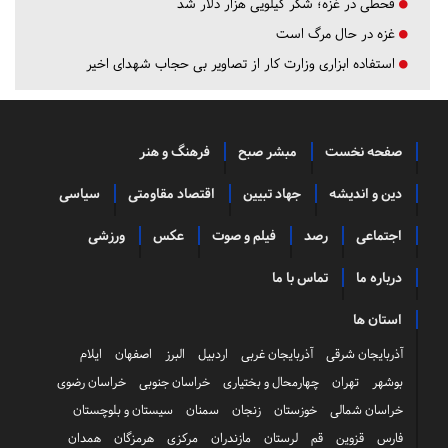
قحطی در غزه؛ شکر کیلویی هزار دلار شد
غزه در حال مرگ است
استفاده ابزاری وزارت کار از تصاویر بی حجاب شهدای اخیر
صفحه نخست
مبشر صبح
فرهنگ و هنر
دین و اندیشه
جهاد تبیین
اقتصاد مقاومتی
سیاسی
اجتماعی
رصد
فیلم و صوت
عکس
ورزشی
درباره ما
تماس با ما
استان ها
آذربایجان شرقی
آذربایجان غربی
اردبیل
البرز
اصفهان
ایلام
بوشهر
تهران
چهارمحال و بختیاری
خراسان جنوبی
خراسان رضوی
خراسان شمالی
خوزستان
زنجان
سمنان
سیستان و بلوچستان
فارس
قزوین
قم
لرستان
مازندران
مرکزی
هرمزگان
همدان