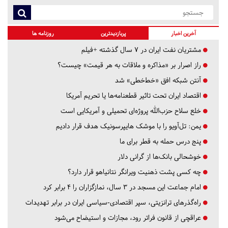
آخرین اخبار
پربازدیدترین
روزنامه ها
مشتریان نفت ایران در ۷ سال گذشته +فیلم
راز اصرار بر «مذاکره و ملاقات به هر قیمت» چیست؟
آنتن شبکه افق «خط‌خطی» شد
اقتصاد ایران تحت تاثیر قطعنامه‌ها یا تحریم‌ آمریکا
خلع سلاح حزب‌الله پروژه‌ای تحمیلی و آمریکایی است
یمن: تل‌آویو را با موشک هایپرسونیک هدف قرار دادیم
پنج درس‌ حمله به قطر برای ما
خوشحالی بانک‌ها از گرانی دلار
چه کسی پشت ذهنیت ویرانگر نتانیاهو قرار دارد؟
امام جماعت این مسجد در ۳ سال، نمازگزاران را ۴ برابر کرد
راه‌گذرهای ترانزیتی، سپر اقتصادی-سیاسی ایران در برابر تهدیدات
عراقچی از قانون فراتر رود، مجازات و استیضاح می‌شود