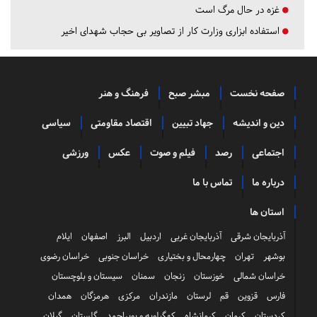
غزه در حال مرگ است
استفاده ابزاری وزارت کار از تصاویر بی حجاب شهدای اخیر
صفحه نخست
مبشر صبح
فرهنگ و هنر
دین و اندیشه
جهاد تبیین
اقتصاد مقاومتی
سیاسی
اجتماعی
رصد
فیلم و صوت
عکس
ورزشی
درباره ما
تماس با ما
استان ها
آذربایجان شرقی
آذربایجان غربی
اردبیل
البرز
اصفهان
ایلام
بوشهر
تهران
چهارمحال و بختیاری
خراسان جنوبی
خراسان رضوی
خراسان شمالی
خوزستان
زنجان
سمنان
سیستان و بلوچستان
فارس
قزوین
قم
لرستان
مازندران
مرکزی
هرمزگان
همدان
کردستان
کرمان
کرمانشاه
کهگیلویه و بویراحمد
گلستان
گیلان