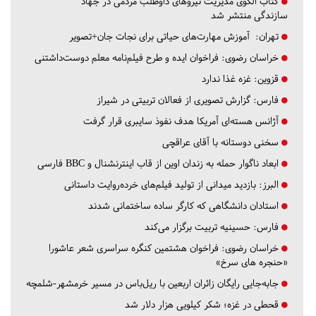
کتاب الگوی مدیریت نیروهای داوطلب مردمی در جهاد
سازندگی منتشر شد
تهران:
آموزش مهارت‌های حیاتی برای نجات جان+تصویر
خراسان رضوی:
فراخوان ایده و طرح فیلم‌نامه معلم دوست‌داشتنی
قزوین:
غزه غذا ندارد
فارس:
گزارش تصویری از فعالان تربیتی در شیراز
آژانس هسته‌ای آمریکا هدف نفوذ سایبری قرار گرفت
سخنی دوستانه با آقای عراقچی
ابعاد ناگوار حمله به زندان اوین از قاب اینترنشنال و BBC فارسی
البرز:
بازدید میدانی از تولید فیلم‌های خرده‌روایت داستانی
استادان دانشگاهی که کارگر ساده ساختمانی شدند
فارس:
حسینیه تربیت برگزار می‌کند
خراسان رضوی:
فراخوان هشتمین کنگره سراسری شعر عاشورا
«حنجره های سرخ»
جابه‌جایی رایگان زائران اربعین با ریل‌باس در مسیر خرمشهر-شلمچه
قحطی در غزه؛ شکر کیلویی هزار دلار شد