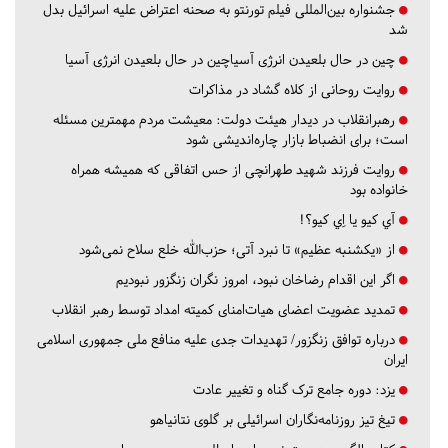
جشنواره بین‌المللی فیلم تورنتو به صحنه اعتراض علیه اسرائیل بدل
شد
چین در حال بلعیدن انرژی آسیاچین در حال بلعیدن انرژی آسیا
روایت روحانی از کلاه گشاد در مذاکرات
رهبرانقلاب در دیدار هیئت دولت: معیشت مردم مهمترین مسئله
است؛ برای انضباط بازار چاره‌اندیشی شود
روایت فرزند شهید طهرانچی از حس اتفاقی که همیشه همراه
خانواده بود
آي كيو يا اِي كيو؟!
از «یکشنبه عظیم» تا نبرد آتی؛ حزب‌الله خلع سلاح نمی‌شود
اگر این اقدام رضاخان نبود، امروز نگران زنگزور نبودیم
تمدید عضویت اعضای هیات‌امنای کمیته امداد توسط رهبر انقلاب
درباره توافق زنگزور/ تهدیدات جدی علیه منافع ملی جمهوری اسلامی
ایران
یزد:
دوره جامع ترک گناه و تغییر عادت
تیغ تیز روزنامه‌نگاران اسرائیلی بر گلوی نتانیاهو