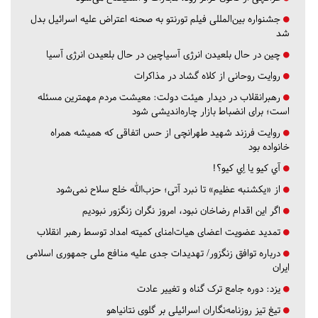
جشنواره بین‌المللی فیلم تورنتو به صحنه اعتراض علیه اسرائیل بدل
شد
چین در حال بلعیدن انرژی آسیاچین در حال بلعیدن انرژی آسیا
روایت روحانی از کلاه گشاد در مذاکرات
رهبرانقلاب در دیدار هیئت دولت: معیشت مردم مهمترین مسئله
است؛ برای انضباط بازار چاره‌اندیشی شود
روایت فرزند شهید طهرانچی از حس اتفاقی که همیشه همراه
خانواده بود
آي كيو يا اِي كيو؟!
از «یکشنبه عظیم» تا نبرد آتی؛ حزب‌الله خلع سلاح نمی‌شود
اگر این اقدام رضاخان نبود، امروز نگران زنگزور نبودیم
تمدید عضویت اعضای هیات‌امنای کمیته امداد توسط رهبر انقلاب
درباره توافق زنگزور/ تهدیدات جدی علیه منافع ملی جمهوری اسلامی
ایران
یزد:
دوره جامع ترک گناه و تغییر عادت
تیغ تیز روزنامه‌نگاران اسرائیلی بر گلوی نتانیاهو