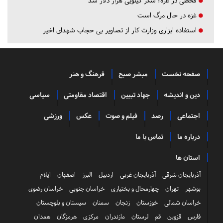
قحطی در غزه؛ شکر کیلویی هزار دلار شد
غزه در حال مرگ است
استفاده ابزاری وزارت کار از تصاویر بی حجاب شهدای اخیر
صفحه نخست
مبشر صبح
فرهنگ و هنر
دین و اندیشه
جهاد تبیین
اقتصاد مقاومتی
سیاسی
اجتماعی
رصد
فیلم و صوت
عکس
ورزشی
درباره ما
تماس با ما
استان ها
آذربایجان شرقی
آذربایجان غربی
اردبیل
البرز
اصفهان
ایلام
بوشهر
تهران
چهارمحال و بختیاری
خراسان جنوبی
خراسان رضوی
خراسان شمالی
خوزستان
زنجان
سمنان
سیستان و بلوچستان
فارس
قزوین
قم
لرستان
مازندران
مرکزی
هرمزگان
همدان