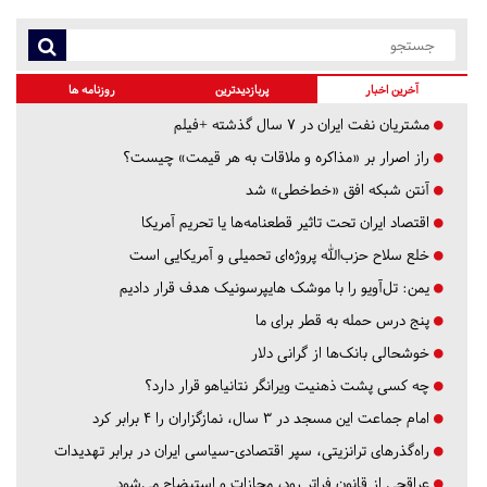
آخرین اخبار
پربازدیدترین
روزنامه ها
مشتریان نفت ایران در ۷ سال گذشته +فیلم
راز اصرار بر «مذاکره و ملاقات به هر قیمت» چیست؟
آنتن شبکه افق «خط‌خطی» شد
اقتصاد ایران تحت تاثیر قطعنامه‌ها یا تحریم‌ آمریکا
خلع سلاح حزب‌الله پروژه‌ای تحمیلی و آمریکایی است
یمن: تل‌آویو را با موشک هایپرسونیک هدف قرار دادیم
پنج درس‌ حمله به قطر برای ما
خوشحالی بانک‌ها از گرانی دلار
چه کسی پشت ذهنیت ویرانگر نتانیاهو قرار دارد؟
امام جماعت این مسجد در ۳ سال، نمازگزاران را ۴ برابر کرد
راه‌گذرهای ترانزیتی، سپر اقتصادی-سیاسی ایران در برابر تهدیدات
عراقچی از قانون فراتر رود، مجازات و استیضاح می‌شود