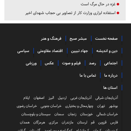
غزه در حال مرگ است
استفاده ابزاری وزارت کار از تصاویر بی حجاب شهدای اخیر
صفحه نخست
مبشر صبح
فرهنگ و هنر
دین و اندیشه
جهاد تبیین
اقتصاد مقاومتی
سیاسی
اجتماعی
رصد
فیلم و صوت
عکس
ورزشی
درباره ما
تماس با ما
استان ها
آذربایجان شرقی
آذربایجان غربی
اردبیل
البرز
اصفهان
ایلام
بوشهر
تهران
چهارمحال و بختیاری
خراسان جنوبی
خراسان رضوی
خراسان شمالی
خوزستان
زنجان
سمنان
سیستان و بلوچستان
فارس
قزوین
قم
لرستان
مازندران
مرکزی
هرمزگان
همدان
کردستان
کرمان
کرمانشاه
کهگیلویه و بویراحمد
گلستان
گیلان