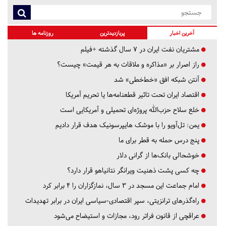
آخرین اخبار
پربازدیدترین
روزنامه ها
مشتریان نفت ایران در ۷ سال گذشته +فیلم
راز اصرار بر «مذاکره و ملاقات به هر قیمت» چیست؟
آنتن شبکه افق «خط‌خطی» شد
اقتصاد ایران تحت تاثیر قطعنامه‌ها یا تحریم‌ آمریکا
خلع سلاح حزب‌الله پروژه‌ای تحمیلی و آمریکایی است
یمن: تل‌آویو را با موشک هایپرسونیک هدف قرار دادیم
پنج درس‌ حمله به قطر برای ما
خوشحالی بانک‌ها از گرانی دلار
چه کسی پشت ذهنیت ویرانگر نتانیاهو قرار دارد؟
امام جماعت این مسجد در ۳ سال، نمازگزاران را ۴ برابر کرد
راه‌گذرهای ترانزیتی، سپر اقتصادی-سیاسی ایران در برابر تهدیدات
عراقچی از قانون فراتر رود، مجازات و استیضاح می‌شود