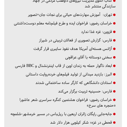
کتاب الگوی مدیریت نیروهای داوطلب مردمی در جهاد
سازندگی منتشر شد
تهران:
آموزش مهارت‌های حیاتی برای نجات جان+تصویر
خراسان رضوی:
فراخوان ایده و طرح فیلم‌نامه معلم دوست‌داشتنی
قزوین:
غزه غذا ندارد
فارس:
گزارش تصویری از فعالان تربیتی در شیراز
آژانس هسته‌ای آمریکا هدف نفوذ سایبری قرار گرفت
سخنی دوستانه با آقای عراقچی
ابعاد ناگوار حمله به زندان اوین از قاب اینترنشنال و BBC فارسی
البرز:
بازدید میدانی از تولید فیلم‌های خرده‌روایت داستانی
استادان دانشگاهی که کارگر ساده ساختمانی شدند
فارس:
حسینیه تربیت برگزار می‌کند
خراسان رضوی:
فراخوان هشتمین کنگره سراسری شعر عاشورا
«حنجره های سرخ»
جابه‌جایی رایگان زائران اربعین با ریل‌باس در مسیر خرمشهر-شلمچه
قحطی در غزه؛ شکر کیلویی هزار دلار شد