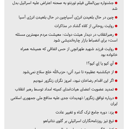
جشنواره بین‌المللی فیلم تورنتو به صحنه اعتراض علیه اسرائیل بدل
شد
چین در حال بلعیدن انرژی آسیاچین در حال بلعیدن انرژی آسیا
روایت روحانی از کلاه گشاد در مذاکرات
رهبرانقلاب در دیدار هیئت دولت: معیشت مردم مهمترین مسئله
است؛ برای انضباط بازار چاره‌اندیشی شود
روایت فرزند شهید طهرانچی از حس اتفاقی که همیشه همراه
خانواده بود
آي كيو يا اِي كيو؟!
از «یکشنبه عظیم» تا نبرد آتی؛ حزب‌الله خلع سلاح نمی‌شود
اگر این اقدام رضاخان نبود، امروز نگران زنگزور نبودیم
تمدید عضویت اعضای هیات‌امنای کمیته امداد توسط رهبر انقلاب
درباره توافق زنگزور/ تهدیدات جدی علیه منافع ملی جمهوری اسلامی
ایران
یزد:
دوره جامع ترک گناه و تغییر عادت
تیغ تیز روزنامه‌نگاران اسرائیلی بر گلوی نتانیاهو