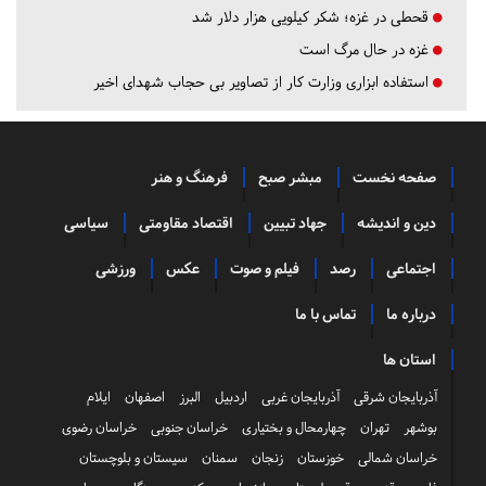
قحطی در غزه؛ شکر کیلویی هزار دلار شد
غزه در حال مرگ است
استفاده ابزاری وزارت کار از تصاویر بی حجاب شهدای اخیر
صفحه نخست
مبشر صبح
فرهنگ و هنر
دین و اندیشه
جهاد تبیین
اقتصاد مقاومتی
سیاسی
اجتماعی
رصد
فیلم و صوت
عکس
ورزشی
درباره ما
تماس با ما
استان ها
آذربایجان شرقی
آذربایجان غربی
اردبیل
البرز
اصفهان
ایلام
بوشهر
تهران
چهارمحال و بختیاری
خراسان جنوبی
خراسان رضوی
خراسان شمالی
خوزستان
زنجان
سمنان
سیستان و بلوچستان