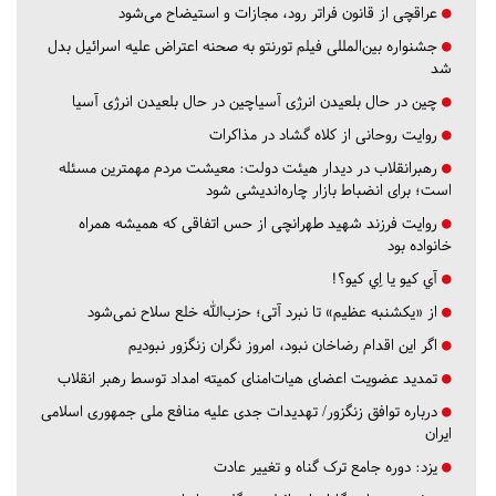
عراقچی از قانون فراتر رود، مجازات و استیضاح می‌شود
جشنواره بین‌المللی فیلم تورنتو به صحنه اعتراض علیه اسرائیل بدل
شد
چین در حال بلعیدن انرژی آسیاچین در حال بلعیدن انرژی آسیا
روایت روحانی از کلاه گشاد در مذاکرات
رهبرانقلاب در دیدار هیئت دولت: معیشت مردم مهمترین مسئله
است؛ برای انضباط بازار چاره‌اندیشی شود
روایت فرزند شهید طهرانچی از حس اتفاقی که همیشه همراه
خانواده بود
آي كيو يا اِي كيو؟!
از «یکشنبه عظیم» تا نبرد آتی؛ حزب‌الله خلع سلاح نمی‌شود
اگر این اقدام رضاخان نبود، امروز نگران زنگزور نبودیم
تمدید عضویت اعضای هیات‌امنای کمیته امداد توسط رهبر انقلاب
درباره توافق زنگزور/ تهدیدات جدی علیه منافع ملی جمهوری اسلامی
ایران
یزد:
دوره جامع ترک گناه و تغییر عادت