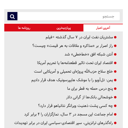
آخرین اخبار
پربازدیدترین
روزنامه ها
مشتریان نفت ایران در ۷ سال گذشته +فیلم
راز اصرار بر «مذاکره و ملاقات به هر قیمت» چیست؟
آنتن شبکه افق «خط‌خطی» شد
اقتصاد ایران تحت تاثیر قطعنامه‌ها یا تحریم‌ آمریکا
خلع سلاح حزب‌الله پروژه‌ای تحمیلی و آمریکایی است
یمن: تل‌آویو را با موشک هایپرسونیک هدف قرار دادیم
پنج درس‌ حمله به قطر برای ما
خوشحالی بانک‌ها از گرانی دلار
چه کسی پشت ذهنیت ویرانگر نتانیاهو قرار دارد؟
امام جماعت این مسجد در ۳ سال، نمازگزاران را ۴ برابر کرد
راه‌گذرهای ترانزیتی، سپر اقتصادی-سیاسی ایران در برابر تهدیدات