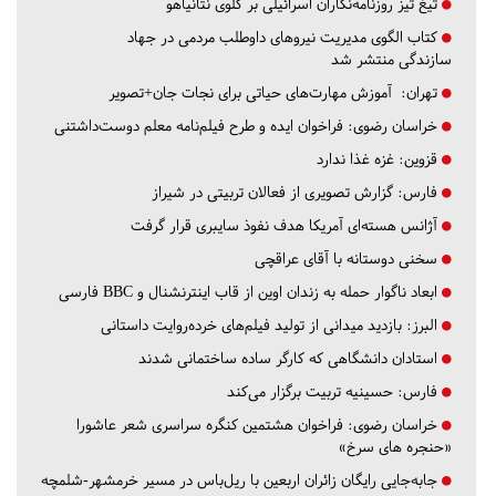
تیغ تیز روزنامه‌نگاران اسرائیلی بر گلوی نتانیاهو
کتاب الگوی مدیریت نیروهای داوطلب مردمی در جهاد
سازندگی منتشر شد
تهران:
آموزش مهارت‌های حیاتی برای نجات جان+تصویر
خراسان رضوی:
فراخوان ایده و طرح فیلم‌نامه معلم دوست‌داشتنی
قزوین:
غزه غذا ندارد
فارس:
گزارش تصویری از فعالان تربیتی در شیراز
آژانس هسته‌ای آمریکا هدف نفوذ سایبری قرار گرفت
سخنی دوستانه با آقای عراقچی
ابعاد ناگوار حمله به زندان اوین از قاب اینترنشنال و BBC فارسی
البرز:
بازدید میدانی از تولید فیلم‌های خرده‌روایت داستانی
استادان دانشگاهی که کارگر ساده ساختمانی شدند
فارس:
حسینیه تربیت برگزار می‌کند
خراسان رضوی:
فراخوان هشتمین کنگره سراسری شعر عاشورا
«حنجره های سرخ»
جابه‌جایی رایگان زائران اربعین با ریل‌باس در مسیر خرمشهر-شلمچه