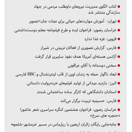
کتاب الگوی مدیریت نیروهای داوطلب مردمی در جهاد
سازندگی منتشر شد
تهران:
آموزش مهارت‌های حیاتی برای نجات جان+تصویر
خراسان رضوی:
فراخوان ایده و طرح فیلم‌نامه معلم دوست‌داشتنی
قزوین:
غزه غذا ندارد
فارس:
گزارش تصویری از فعالان تربیتی در شیراز
آژانس هسته‌ای آمریکا هدف نفوذ سایبری قرار گرفت
سخنی دوستانه با آقای عراقچی
ابعاد ناگوار حمله به زندان اوین از قاب اینترنشنال و BBC فارسی
البرز:
بازدید میدانی از تولید فیلم‌های خرده‌روایت داستانی
استادان دانشگاهی که کارگر ساده ساختمانی شدند
فارس:
حسینیه تربیت برگزار می‌کند
خراسان رضوی:
فراخوان هشتمین کنگره سراسری شعر عاشورا
«حنجره های سرخ»
جابه‌جایی رایگان زائران اربعین با ریل‌باس در مسیر خرمشهر-شلمچه