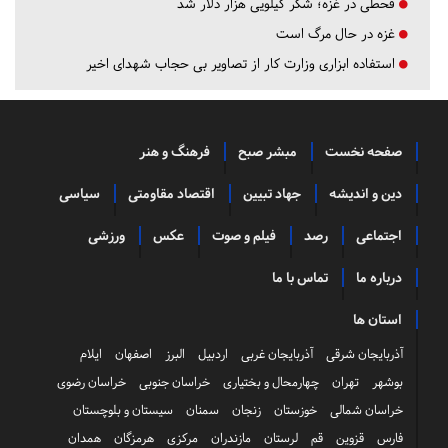
قحطی در غزه؛ شکر کیلویی هزار دلار شد
غزه در حال مرگ است
استفاده ابزاری وزارت کار از تصاویر بی حجاب شهدای اخیر
صفحه نخست
مبشر صبح
فرهنگ و هنر
دین و اندیشه
جهاد تبیین
اقتصاد مقاومتی
سیاسی
اجتماعی
رصد
فیلم و صوت
عکس
ورزشی
درباره ما
تماس با ما
استان ها
آذربایجان شرقی
آذربایجان غربی
اردبیل
البرز
اصفهان
ایلام
بوشهر
تهران
چهارمحال و بختیاری
خراسان جنوبی
خراسان رضوی
خراسان شمالی
خوزستان
زنجان
سمنان
سیستان و بلوچستان
فارس
قزوین
قم
لرستان
مازندران
مرکزی
هرمزگان
همدان