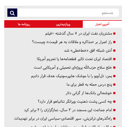
آخرین اخبار
پربازدیدترین
روزنامه ها
مشتریان نفت ایران در ۷ سال گذشته +فیلم
راز اصرار بر «مذاکره و ملاقات به هر قیمت» چیست؟
آنتن شبکه افق «خط‌خطی» شد
اقتصاد ایران تحت تاثیر قطعنامه‌ها یا تحریم‌ آمریکا
خلع سلاح حزب‌الله پروژه‌ای تحمیلی و آمریکایی است
یمن: تل‌آویو را با موشک هایپرسونیک هدف قرار دادیم
پنج درس‌ حمله به قطر برای ما
خوشحالی بانک‌ها از گرانی دلار
چه کسی پشت ذهنیت ویرانگر نتانیاهو قرار دارد؟
امام جماعت این مسجد در ۳ سال، نمازگزاران را ۴ برابر کرد
راه‌گذرهای ترانزیتی، سپر اقتصادی-سیاسی ایران در برابر تهدیدات
عراقچی از قانون فراتر رود، مجازات و استیضاح می‌شود