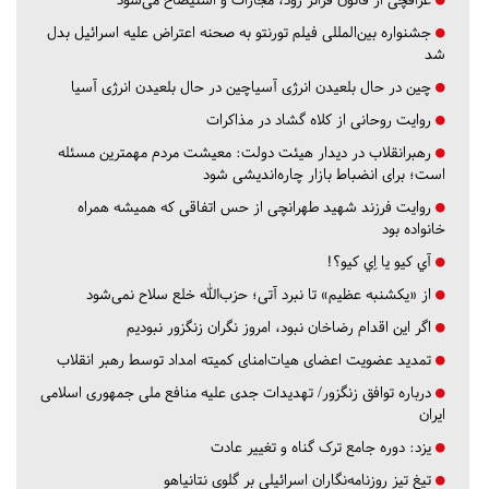
جشنواره بین‌المللی فیلم تورنتو به صحنه اعتراض علیه اسرائیل بدل
شد
چین در حال بلعیدن انرژی آسیاچین در حال بلعیدن انرژی آسیا
روایت روحانی از کلاه گشاد در مذاکرات
رهبرانقلاب در دیدار هیئت دولت: معیشت مردم مهمترین مسئله
است؛ برای انضباط بازار چاره‌اندیشی شود
روایت فرزند شهید طهرانچی از حس اتفاقی که همیشه همراه
خانواده بود
آي كيو يا اِي كيو؟!
از «یکشنبه عظیم» تا نبرد آتی؛ حزب‌الله خلع سلاح نمی‌شود
اگر این اقدام رضاخان نبود، امروز نگران زنگزور نبودیم
تمدید عضویت اعضای هیات‌امنای کمیته امداد توسط رهبر انقلاب
درباره توافق زنگزور/ تهدیدات جدی علیه منافع ملی جمهوری اسلامی
ایران
یزد:
دوره جامع ترک گناه و تغییر عادت
تیغ تیز روزنامه‌نگاران اسرائیلی بر گلوی نتانیاهو