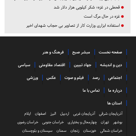
قحطی در غزه؛ شکر کیلویی هزار دلار شد
غزه در حال مرگ است
استفاده ابزاری وزارت کار از تصاویر بی حجاب شهدای اخیر
صفحه نخست
مبشر صبح
فرهنگ و هنر
دین و اندیشه
جهاد تبیین
اقتصاد مقاومتی
سیاسی
اجتماعی
رصد
فیلم و صوت
عکس
ورزشی
درباره ما
تماس با ما
استان ها
آذربایجان شرقی
آذربایجان غربی
اردبیل
البرز
اصفهان
ایلام
بوشهر
تهران
چهارمحال و بختیاری
خراسان جنوبی
خراسان رضوی
خراسان شمالی
خوزستان
زنجان
سمنان
سیستان و بلوچستان