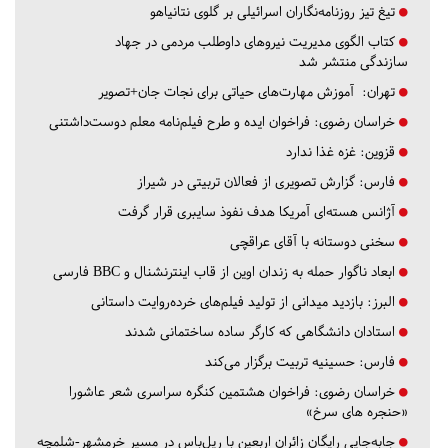
تیغ تیز روزنامه‌نگاران اسرائیلی بر گلوی نتانیاهو
کتاب الگوی مدیریت نیروهای داوطلب مردمی در جهاد
سازندگی منتشر شد
تهران:
آموزش مهارت‌های حیاتی برای نجات جان+تصویر
خراسان رضوی:
فراخوان ایده و طرح فیلم‌نامه معلم دوست‌داشتنی
قزوین:
غزه غذا ندارد
فارس:
گزارش تصویری از فعالان تربیتی در شیراز
آژانس هسته‌ای آمریکا هدف نفوذ سایبری قرار گرفت
سخنی دوستانه با آقای عراقچی
ابعاد ناگوار حمله به زندان اوین از قاب اینترنشنال و BBC فارسی
البرز:
بازدید میدانی از تولید فیلم‌های خرده‌روایت داستانی
استادان دانشگاهی که کارگر ساده ساختمانی شدند
فارس:
حسینیه تربیت برگزار می‌کند
خراسان رضوی:
فراخوان هشتمین کنگره سراسری شعر عاشورا
«حنجره های سرخ»
جابه‌جایی رایگان زائران اربعین با ریل‌باس در مسیر خرمشهر-شلمچه