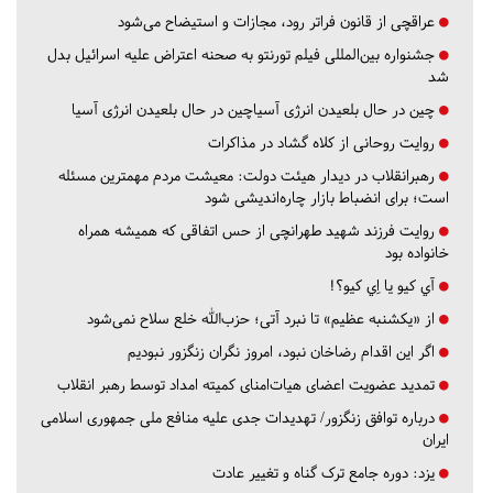
عراقچی از قانون فراتر رود، مجازات و استیضاح می‌شود
جشنواره بین‌المللی فیلم تورنتو به صحنه اعتراض علیه اسرائیل بدل
شد
چین در حال بلعیدن انرژی آسیاچین در حال بلعیدن انرژی آسیا
روایت روحانی از کلاه گشاد در مذاکرات
رهبرانقلاب در دیدار هیئت دولت: معیشت مردم مهمترین مسئله
است؛ برای انضباط بازار چاره‌اندیشی شود
روایت فرزند شهید طهرانچی از حس اتفاقی که همیشه همراه
خانواده بود
آي كيو يا اِي كيو؟!
از «یکشنبه عظیم» تا نبرد آتی؛ حزب‌الله خلع سلاح نمی‌شود
اگر این اقدام رضاخان نبود، امروز نگران زنگزور نبودیم
تمدید عضویت اعضای هیات‌امنای کمیته امداد توسط رهبر انقلاب
درباره توافق زنگزور/ تهدیدات جدی علیه منافع ملی جمهوری اسلامی
ایران
یزد:
دوره جامع ترک گناه و تغییر عادت