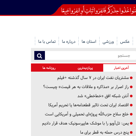
عکس
ورزشی
استان ها
درباره ما
تماس با ما
آخرین اخبار
پربازدیدترین
روزنامه ها
مشتریان نفت ایران در ۷ سال گذشته +فیلم
راز اصرار بر «مذاکره و ملاقات به هر قیمت» چیست؟
آنتن شبکه افق «خط‌خطی» شد
اقتصاد ایران تحت تاثیر قطعنامه‌ها یا تحریم‌ آمریکا
خلع سلاح حزب‌الله پروژه‌ای تحمیلی و آمریکایی است
یمن: تل‌آویو را با موشک هایپرسونیک هدف قرار دادیم
پنج درس‌ حمله به قطر برای ما