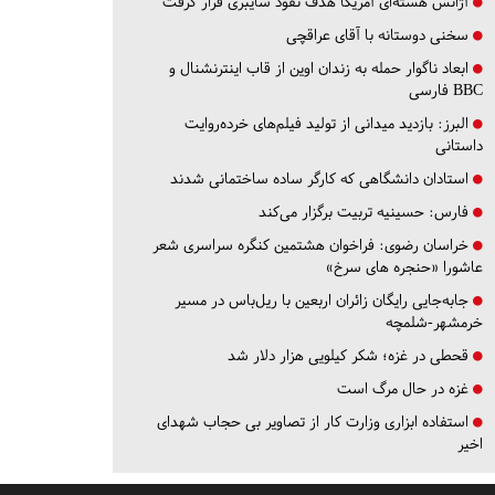
آژانس هسته‌ای آمریکا هدف نفوذ سایبری قرار گرفت
سخنی دوستانه با آقای عراقچی
ابعاد ناگوار حمله به زندان اوین از قاب اینترنشنال و
BBC فارسی
البرز:
بازدید میدانی از تولید فیلم‌های خرده‌روایت
داستانی
استادان دانشگاهی که کارگر ساده ساختمانی شدند
فارس:
حسینیه تربیت برگزار می‌کند
خراسان رضوی:
فراخوان هشتمین کنگره سراسری شعر
عاشورا «حنجره های سرخ»
جابه‌جایی رایگان زائران اربعین با ریل‌باس در مسیر
خرمشهر-شلمچه
قحطی در غزه؛ شکر کیلویی هزار دلار شد
غزه در حال مرگ است
استفاده ابزاری وزارت کار از تصاویر بی حجاب شهدای
اخیر