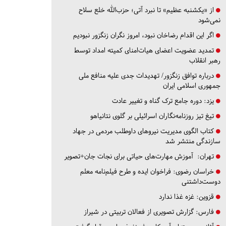
از «یکشنبه عظیم» تا نبرد آتی؛ حزب‌الله خلع سلاح
نمی‌شود
اگر این اقدام رضاخان نبود، امروز نگران زنگزور نبودیم
تمدید عضویت اعضای هیات‌امنای کمیته امداد توسط
رهبر انقلاب
درباره توافق زنگزور/ تهدیدات جدی علیه منافع ملی
جمهوری اسلامی ایران
یزد:
دوره جامع ترک گناه و تغییر عادت
تیغ تیز روزنامه‌نگاران اسرائیلی بر گلوی نتانیاهو
کتاب الگوی مدیریت نیروهای داوطلب مردمی در جهاد
سازندگی منتشر شد
تهران:
آموزش مهارت‌های حیاتی برای نجات جان+تصویر
خراسان رضوی:
فراخوان ایده و طرح فیلم‌نامه معلم
دوست‌داشتنی
قزوین:
غزه غذا ندارد
فارس:
گزارش تصویری از فعالان تربیتی در شیراز