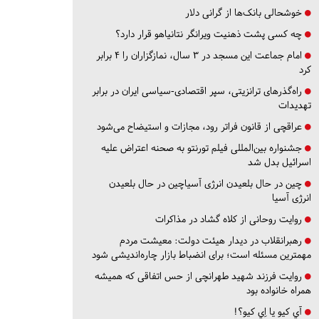
خوشحالی بانک‌ها از گرانی دلار
چه کسی پشت ذهنیت ویرانگر نتانیاهو قرار دارد؟
امام جماعت این مسجد در ۳ سال، نمازگزاران را ۴ برابر
کرد
راه‌گذرهای ترانزیتی، سپر اقتصادی-سیاسی ایران در برابر
تهدیدات
عراقچی از قانون فراتر رود، مجازات و استیضاح می‌شود
جشنواره بین‌المللی فیلم تورنتو به صحنه اعتراض علیه
اسرائیل بدل شد
چین در حال بلعیدن انرژی آسیاچین در حال بلعیدن
انرژی آسیا
روایت روحانی از کلاه گشاد در مذاکرات
رهبرانقلاب در دیدار هیئت دولت: معیشت مردم
مهمترین مسئله است؛ برای انضباط بازار چاره‌اندیشی شود
روایت فرزند شهید طهرانچی از حس اتفاقی که همیشه
همراه خانواده بود
آي كيو يا اِي كيو؟!