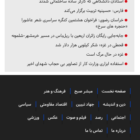
استادان دانشگاهی که کارگر ساده ساختمانی شدند
فارس:
حسینیه تربیت برگزار می‌کند
خراسان رضوی:
فراخوان هشتمین کنگره سراسری شعر عاشورا
«حنجره های سرخ»
جابه‌جایی رایگان زائران اربعین با ریل‌باس در مسیر خرمشهر-شلمچه
قحطی در غزه؛ شکر کیلویی هزار دلار شد
غزه در حال مرگ است
استفاده ابزاری وزارت کار از تصاویر بی حجاب شهدای اخیر
صفحه نخست
مبشر صبح
فرهنگ و هنر
دین و اندیشه
جهاد تبیین
اقتصاد مقاومتی
سیاسی
اجتماعی
رصد
فیلم و صوت
عکس
ورزشی
درباره ما
تماس با ما