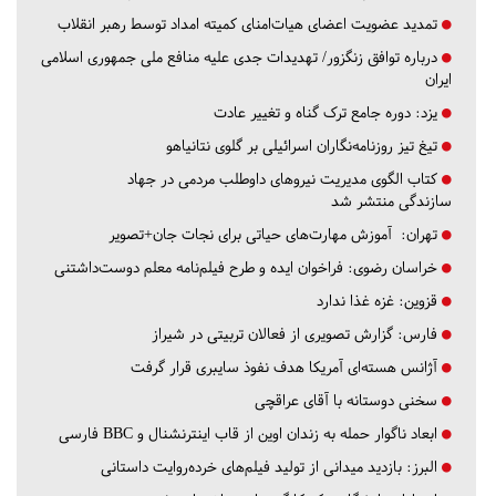
تمدید عضویت اعضای هیات‌امنای کمیته امداد توسط رهبر انقلاب
درباره توافق زنگزور/ تهدیدات جدی علیه منافع ملی جمهوری اسلامی
ایران
یزد:
دوره جامع ترک گناه و تغییر عادت
تیغ تیز روزنامه‌نگاران اسرائیلی بر گلوی نتانیاهو
کتاب الگوی مدیریت نیروهای داوطلب مردمی در جهاد
سازندگی منتشر شد
تهران:
آموزش مهارت‌های حیاتی برای نجات جان+تصویر
خراسان رضوی:
فراخوان ایده و طرح فیلم‌نامه معلم دوست‌داشتنی
قزوین:
غزه غذا ندارد
فارس:
گزارش تصویری از فعالان تربیتی در شیراز
آژانس هسته‌ای آمریکا هدف نفوذ سایبری قرار گرفت
سخنی دوستانه با آقای عراقچی
ابعاد ناگوار حمله به زندان اوین از قاب اینترنشنال و BBC فارسی
البرز:
بازدید میدانی از تولید فیلم‌های خرده‌روایت داستانی