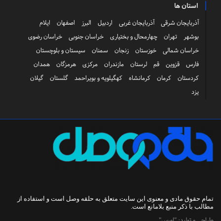
استان ها
آذربایجان شرقی
آذربایجان غربی
اردبیل
البرز
اصفهان
ایلام
بوشهر
تهران
چهارمحال و بختیاری
خراسان جنوبی
خراسان رضوی
خراسان شمالی
خوزستان
زنجان
سمنان
سیستان و بلوچستان
فارس
قزوین
قم
لرستان
مازندران
مرکزی
هرمزگان
همدان
کردستان
کرمان
کرمانشاه
کهگیلویه و بویراحمد
گلستان
گیلان
یزد
تمام حقوق مادی و معنوی این سایت متعلق به
حلقه وصل
است و استفاده از
مطالب با ذکر منبع بلامانع است.
طراحی و تولید:
"اورس"