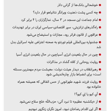
خوشحالی بانک‌ها از گرانی دلار
چه کسی پشت ذهنیت ویرانگر نتانیاهو قرار دارد؟
امام جماعت این مسجد در ۳ سال، نمازگزاران را ۴ برابر کرد
راه‌گذرهای ترانزیتی، سپر اقتصادی-سیاسی ایران در برابر تهدیدات
عراقچی از قانون فراتر رود، مجازات و استیضاح می‌شود
جشنواره بین‌المللی فیلم تورنتو به صحنه اعتراض علیه اسرائیل بدل
شد
چین در حال بلعیدن انرژی آسیاچین در حال بلعیدن انرژی آسیا
روایت روحانی از کلاه گشاد در مذاکرات
رهبرانقلاب در دیدار هیئت دولت: معیشت مردم مهمترین مسئله
است؛ برای انضباط بازار چاره‌اندیشی شود
روایت فرزند شهید طهرانچی از حس اتفاقی که همیشه همراه
خانواده بود
آي كيو يا اِي كيو؟!
از «یکشنبه عظیم» تا نبرد آتی؛ حزب‌الله خلع سلاح نمی‌شود
اگر این اقدام رضاخان نبود، امروز نگران زنگزور نبودیم