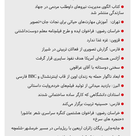
کتاب الگوی مدیریت نیروهای داوطلب مردمی در جهاد
سازندگی منتشر شد
تهران:
آموزش مهارت‌های حیاتی برای نجات جان+تصویر
خراسان رضوی:
فراخوان ایده و طرح فیلم‌نامه معلم دوست‌داشتنی
قزوین:
غزه غذا ندارد
فارس:
گزارش تصویری از فعالان تربیتی در شیراز
آژانس هسته‌ای آمریکا هدف نفوذ سایبری قرار گرفت
سخنی دوستانه با آقای عراقچی
ابعاد ناگوار حمله به زندان اوین از قاب اینترنشنال و BBC فارسی
البرز:
بازدید میدانی از تولید فیلم‌های خرده‌روایت داستانی
استادان دانشگاهی که کارگر ساده ساختمانی شدند
فارس:
حسینیه تربیت برگزار می‌کند
خراسان رضوی:
فراخوان هشتمین کنگره سراسری شعر عاشورا
«حنجره های سرخ»
جابه‌جایی رایگان زائران اربعین با ریل‌باس در مسیر خرمشهر-شلمچه