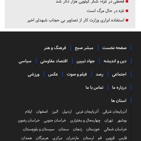
قحطی در غزه؛ شکر کیلویی هزار دلار شد
غزه در حال مرگ است
استفاده ابزاری وزارت کار از تصاویر بی حجاب شهدای اخیر
صفحه نخست
مبشر صبح
فرهنگ و هنر
دین و اندیشه
جهاد تبیین
اقتصاد مقاومتی
سیاسی
اجتماعی
رصد
فیلم و صوت
عکس
ورزشی
درباره ما
تماس با ما
استان ها
آذربایجان شرقی
آذربایجان غربی
اردبیل
البرز
اصفهان
ایلام
بوشهر
تهران
چهارمحال و بختیاری
خراسان جنوبی
خراسان رضوی
خراسان شمالی
خوزستان
زنجان
سمنان
سیستان و بلوچستان
فارس
قزوین
قم
لرستان
مازندران
مرکزی
هرمزگان
همدان