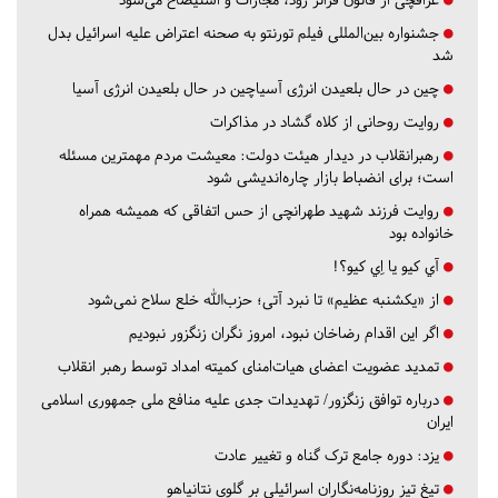
جشنواره بین‌المللی فیلم تورنتو به صحنه اعتراض علیه اسرائیل بدل
شد
چین در حال بلعیدن انرژی آسیاچین در حال بلعیدن انرژی آسیا
روایت روحانی از کلاه گشاد در مذاکرات
رهبرانقلاب در دیدار هیئت دولت: معیشت مردم مهمترین مسئله
است؛ برای انضباط بازار چاره‌اندیشی شود
روایت فرزند شهید طهرانچی از حس اتفاقی که همیشه همراه
خانواده بود
آي كيو يا اِي كيو؟!
از «یکشنبه عظیم» تا نبرد آتی؛ حزب‌الله خلع سلاح نمی‌شود
اگر این اقدام رضاخان نبود، امروز نگران زنگزور نبودیم
تمدید عضویت اعضای هیات‌امنای کمیته امداد توسط رهبر انقلاب
درباره توافق زنگزور/ تهدیدات جدی علیه منافع ملی جمهوری اسلامی
ایران
یزد:
دوره جامع ترک گناه و تغییر عادت
تیغ تیز روزنامه‌نگاران اسرائیلی بر گلوی نتانیاهو