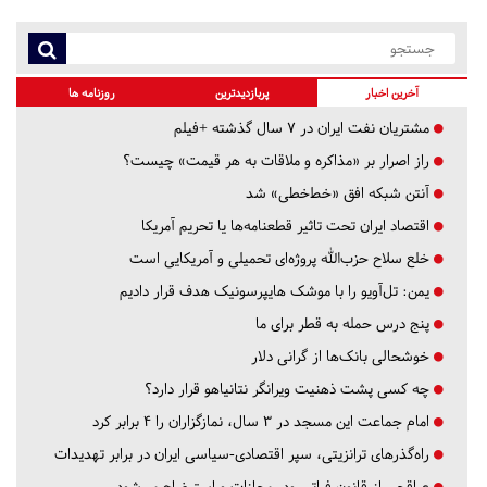
آخرین اخبار
پربازدیدترین
روزنامه ها
مشتریان نفت ایران در ۷ سال گذشته +فیلم
راز اصرار بر «مذاکره و ملاقات به هر قیمت» چیست؟
آنتن شبکه افق «خط‌خطی» شد
اقتصاد ایران تحت تاثیر قطعنامه‌ها یا تحریم‌ آمریکا
خلع سلاح حزب‌الله پروژه‌ای تحمیلی و آمریکایی است
یمن: تل‌آویو را با موشک هایپرسونیک هدف قرار دادیم
پنج درس‌ حمله به قطر برای ما
خوشحالی بانک‌ها از گرانی دلار
چه کسی پشت ذهنیت ویرانگر نتانیاهو قرار دارد؟
امام جماعت این مسجد در ۳ سال، نمازگزاران را ۴ برابر کرد
راه‌گذرهای ترانزیتی، سپر اقتصادی-سیاسی ایران در برابر تهدیدات
عراقچی از قانون فراتر رود، مجازات و استیضاح می‌شود