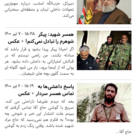
دبیرکل حزب‌الله امشب درباره مهم‌ترین
تحولات داخلی لبنان و منطقه‌ای سخنرانی
می‌کند.
همسر شهید: پیکر
15:45 - 7 تیر 1400
شوهرم را تبادل نمی‌کنم! +‌ عکس
اگر احیانا پیکر پیدا بشود و قرار باشد که
مبادله بکنند، من راضی نیستم که در
قبالش امتیازاتی به داعش داده بشود. هر
پولی که از اینجا برود، باز می شود گلوله ای
به سمت گلوی بچه های شیعیان...
پاسخ داعشی‌ها به
15:19 - 6 تیر 1400
تماس همسر سردار +‌ عکس
بعد که دیدم علیرضا ناراحتی می کند،
سریع با گوشی حاج آقا تماس گرفتم که
ببینم علت انتشار این خبر و شوخی چه
بوده؟ به فکرم هم نمی‌رسید که حاج مراد
شهید شده باشد. وقتی زنگ زدم به گوشی
حاج آقا...