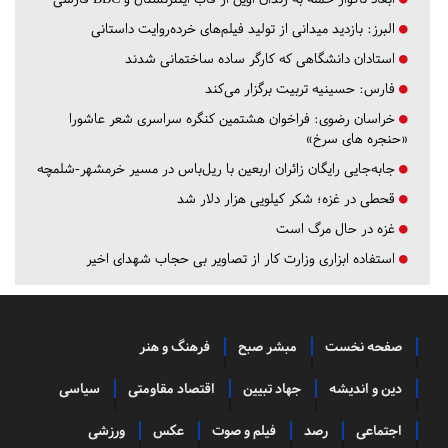
البرز:
بازدید میدانی از تولید فیلم‌های خرده‌روایت داستانی
استادان دانشگاهی که کارگر ساده ساختمانی شدند
فارس:
حسینیه تربیت برگزار می‌کند
خراسان رضوی:
فراخوان هشتمین کنگره سراسری شعر عاشورا
«حنجره های سرخ»
جابه‌جایی رایگان زائران اربعین با ریل‌باس در مسیر خرمشهر-شلمچه
قحطی در غزه؛ شکر کیلویی هزار دلار شد
غزه در حال مرگ است
استفاده ابزاری وزارت کار از تصاویر بی حجاب شهدای اخیر
صفحه نخست
مبشر صبح
فرهنگ و هنر
دین و اندیشه
جهاد تبیین
اقتصاد مقاومتی
سیاسی
اجتماعی
رصد
فیلم و صوت
عکس
ورزشی