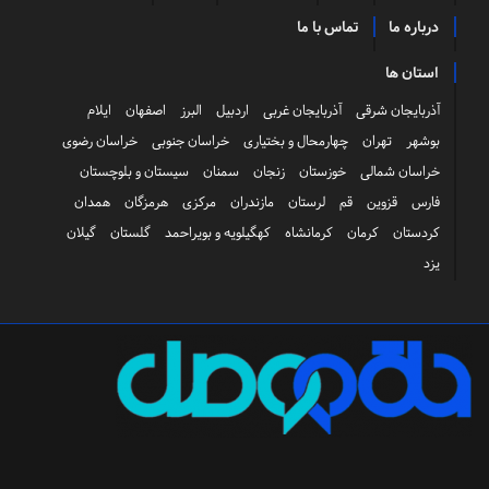
درباره ما
تماس با ما
استان ها
آذربایجان شرقی
آذربایجان غربی
اردبیل
البرز
اصفهان
ایلام
بوشهر
تهران
چهارمحال و بختیاری
خراسان جنوبی
خراسان رضوی
خراسان شمالی
خوزستان
زنجان
سمنان
سیستان و بلوچستان
فارس
قزوین
قم
لرستان
مازندران
مرکزی
هرمزگان
همدان
کردستان
کرمان
کرمانشاه
کهگیلویه و بویراحمد
گلستان
گیلان
یزد