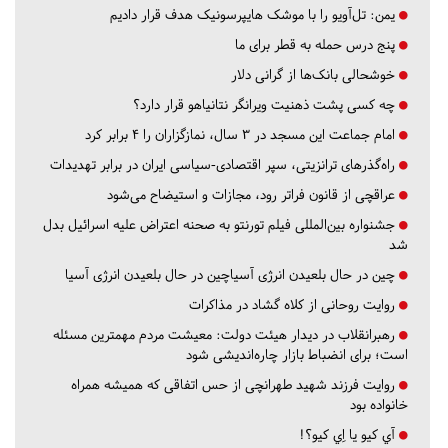
یمن: تل‌آویو را با موشک هایپرسونیک هدف قرار دادیم
پنج درس‌ حمله به قطر برای ما
خوشحالی بانک‌ها از گرانی دلار
چه کسی پشت ذهنیت ویرانگر نتانیاهو قرار دارد؟
امام جماعت این مسجد در ۳ سال، نمازگزاران را ۴ برابر کرد
راه‌گذرهای ترانزیتی، سپر اقتصادی-سیاسی ایران در برابر تهدیدات
عراقچی از قانون فراتر رود، مجازات و استیضاح می‌شود
جشنواره بین‌المللی فیلم تورنتو به صحنه اعتراض علیه اسرائیل بدل
شد
چین در حال بلعیدن انرژی آسیاچین در حال بلعیدن انرژی آسیا
روایت روحانی از کلاه گشاد در مذاکرات
رهبرانقلاب در دیدار هیئت دولت: معیشت مردم مهمترین مسئله
است؛ برای انضباط بازار چاره‌اندیشی شود
روایت فرزند شهید طهرانچی از حس اتفاقی که همیشه همراه
خانواده بود
آي كيو يا اِي كيو؟!