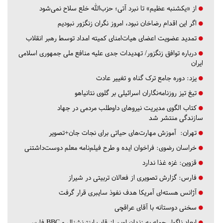
از «یکشنبه عظیم» تا نبرد آتی؛ حزب‌الله خلع سلاح نمی‌شود
اگر این اقدام رضاخان نبود، امروز نگران زنگزور نبودیم
تمدید عضویت اعضای هیات‌امنای کمیته امداد توسط رهبر انقلاب
درباره توافق زنگزور/ تهدیدات جدی علیه منافع ملی جمهوری اسلامی
ایران
یزد:
دوره جامع ترک گناه و تغییر عادت
تیغ تیز روزنامه‌نگاران اسرائیلی بر گلوی نتانیاهو
کتاب الگوی مدیریت نیروهای داوطلب مردمی در جهاد
سازندگی منتشر شد
تهران:
آموزش مهارت‌های حیاتی برای نجات جان+تصویر
خراسان رضوی:
فراخوان ایده و طرح فیلم‌نامه معلم دوست‌داشتنی
قزوین:
غزه غذا ندارد
فارس:
گزارش تصویری از فعالان تربیتی در شیراز
آژانس هسته‌ای آمریکا هدف نفوذ سایبری قرار گرفت
سخنی دوستانه با آقای عراقچی
ابعاد ناگوار حمله به زندان اوین از قاب اینترنشنال و BBC فارسی