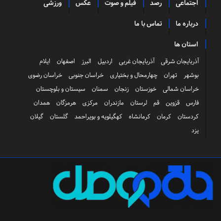
اجتماعی
رصد
فیلم و صوت
عکس
ورزشی
درباره ما
تماس با ما
استان ها
آذربایجان شرقی
آذربایجان غربی
اردبیل
البرز
اصفهان
ایلام
بوشهر
تهران
چهارمحال و بختیاری
خراسان جنوبی
خراسان رضوی
خراسان شمالی
خوزستان
زنجان
سمنان
سیستان و بلوچستان
فارس
قزوین
قم
لرستان
مازندران
مرکزی
هرمزگان
همدان
کردستان
کرمان
کرمانشاه
کهگیلویه و بویراحمد
گلستان
گیلان
یزد