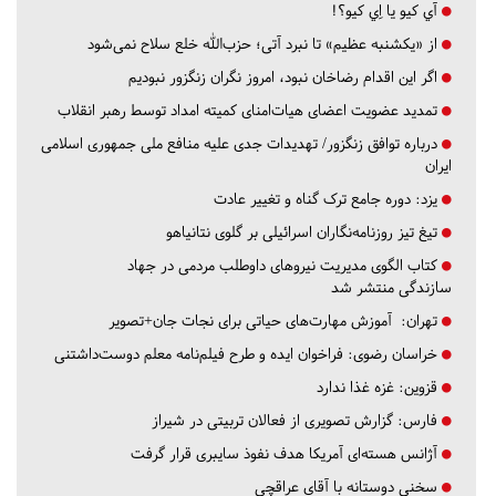
آي كيو يا اِي كيو؟!
از «یکشنبه عظیم» تا نبرد آتی؛ حزب‌الله خلع سلاح نمی‌شود
اگر این اقدام رضاخان نبود، امروز نگران زنگزور نبودیم
تمدید عضویت اعضای هیات‌امنای کمیته امداد توسط رهبر انقلاب
درباره توافق زنگزور/ تهدیدات جدی علیه منافع ملی جمهوری اسلامی
ایران
یزد:
دوره جامع ترک گناه و تغییر عادت
تیغ تیز روزنامه‌نگاران اسرائیلی بر گلوی نتانیاهو
کتاب الگوی مدیریت نیروهای داوطلب مردمی در جهاد
سازندگی منتشر شد
تهران:
آموزش مهارت‌های حیاتی برای نجات جان+تصویر
خراسان رضوی:
فراخوان ایده و طرح فیلم‌نامه معلم دوست‌داشتنی
قزوین:
غزه غذا ندارد
فارس:
گزارش تصویری از فعالان تربیتی در شیراز
آژانس هسته‌ای آمریکا هدف نفوذ سایبری قرار گرفت
سخنی دوستانه با آقای عراقچی