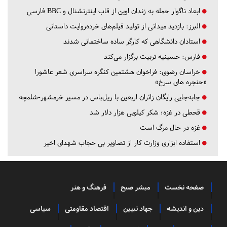
ابعاد ناگوار حمله به زندان اوین از قاب اینترنشنال و BBC فارسی
البرز:
بازدید میدانی از تولید فیلم‌های خرده‌روایت داستانی
استادان دانشگاهی که کارگر ساده ساختمانی شدند
فارس:
حسینیه تربیت برگزار می‌کند
خراسان رضوی:
فراخوان هشتمین کنگره سراسری شعر عاشورا
«حنجره های سرخ»
جابه‌جایی رایگان زائران اربعین با ریل‌باس در مسیر خرمشهر-شلمچه
قحطی در غزه؛ شکر کیلویی هزار دلار شد
غزه در حال مرگ است
استفاده ابزاری وزارت کار از تصاویر بی حجاب شهدای اخیر
صفحه نخست
مبشر صبح
فرهنگ و هنر
دین و اندیشه
جهاد تبیین
اقتصاد مقاومتی
سیاسی