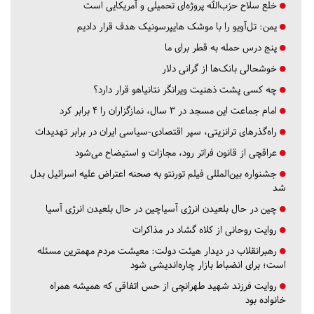
خلع سلاح حزب‌الله پروژه‌ای تحمیلی و آمریکایی است
یمن: تل‌آویو را با موشک هایپرسونیک هدف قرار دادیم
پنج درس‌ حمله به قطر برای ما
خوشحالی بانک‌ها از گرانی دلار
چه کسی پشت ذهنیت ویرانگر نتانیاهو قرار دارد؟
امام جماعت این مسجد در ۳ سال، نمازگزاران را ۴ برابر کرد
راه‌گذرهای ترانزیتی، سپر اقتصادی-سیاسی ایران در برابر تهدیدات
عراقچی از قانون فراتر رود، مجازات و استیضاح می‌شود
جشنواره بین‌المللی فیلم تورنتو به صحنه اعتراض علیه اسرائیل بدل
شد
چین در حال بلعیدن انرژی آسیاچین در حال بلعیدن انرژی آسیا
روایت روحانی از کلاه گشاد در مذاکرات
رهبرانقلاب در دیدار هیئت دولت: معیشت مردم مهمترین مسئله
است؛ برای انضباط بازار چاره‌اندیشی شود
روایت فرزند شهید طهرانچی از حس اتفاقی که همیشه همراه
خانواده بود