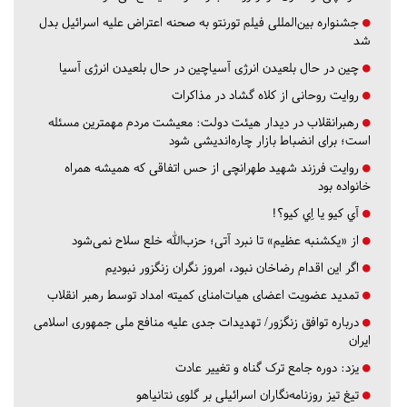
جشنواره بین‌المللی فیلم تورنتو به صحنه اعتراض علیه اسرائیل بدل
شد
چین در حال بلعیدن انرژی آسیاچین در حال بلعیدن انرژی آسیا
روایت روحانی از کلاه گشاد در مذاکرات
رهبرانقلاب در دیدار هیئت دولت: معیشت مردم مهمترین مسئله
است؛ برای انضباط بازار چاره‌اندیشی شود
روایت فرزند شهید طهرانچی از حس اتفاقی که همیشه همراه
خانواده بود
آي كيو يا اِي كيو؟!
از «یکشنبه عظیم» تا نبرد آتی؛ حزب‌الله خلع سلاح نمی‌شود
اگر این اقدام رضاخان نبود، امروز نگران زنگزور نبودیم
تمدید عضویت اعضای هیات‌امنای کمیته امداد توسط رهبر انقلاب
درباره توافق زنگزور/ تهدیدات جدی علیه منافع ملی جمهوری اسلامی
ایران
یزد:
دوره جامع ترک گناه و تغییر عادت
تیغ تیز روزنامه‌نگاران اسرائیلی بر گلوی نتانیاهو