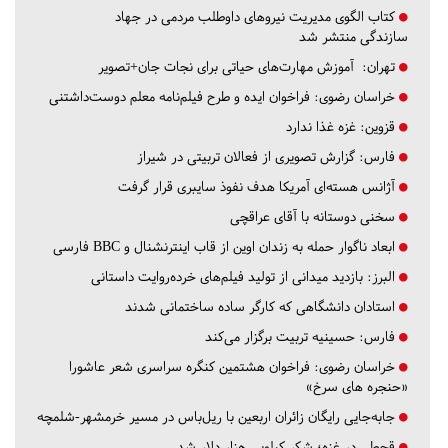
کتاب الگوی مدیریت نیروهای داوطلب مردمی در جهاد
سازندگی منتشر شد
تهران:
آموزش مهارت‌های حیاتی برای نجات جان+تصویر
خراسان رضوی:
فراخوان ایده و طرح فیلم‌نامه معلم دوست‌داشتنی
قزوین:
غزه غذا ندارد
فارس:
گزارش تصویری از فعالان تربیتی در شیراز
آژانس هسته‌ای آمریکا هدف نفوذ سایبری قرار گرفت
سخنی دوستانه با آقای عراقچی
ابعاد ناگوار حمله به زندان اوین از قاب اینترنشنال و BBC فارسی
البرز:
بازدید میدانی از تولید فیلم‌های خرده‌روایت داستانی
استادان دانشگاهی که کارگر ساده ساختمانی شدند
فارس:
حسینیه تربیت برگزار می‌کند
خراسان رضوی:
فراخوان هشتمین کنگره سراسری شعر عاشورا
«حنجره های سرخ»
جابه‌جایی رایگان زائران اربعین با ریل‌باس در مسیر خرمشهر-شلمچه
قحطی در غزه؛ شکر کیلویی هزار دلار شد