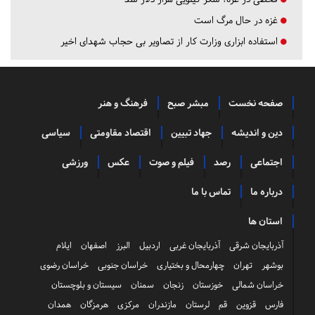
غزه در حال مرگ است
استفاده ابزاری وزارت کار از تصاویر بی حجاب شهدای اخیر
صفحه نخست
مبشر صبح
فرهنگ و هنر
دین و اندیشه
جهاد تبیین
اقتصاد مقاومتی
سیاسی
اجتماعی
رصد
فیلم و صوت
عکس
ورزشی
درباره ما
تماس با ما
استان ها
آذربایجان شرقی
آذربایجان غربی
اردبیل
البرز
اصفهان
ایلام
بوشهر
تهران
چهارمحال و بختیاری
خراسان جنوبی
خراسان رضوی
خراسان شمالی
خوزستان
زنجان
سمنان
سیستان و بلوچستان
فارس
قزوین
قم
لرستان
مازندران
مرکزی
هرمزگان
همدان