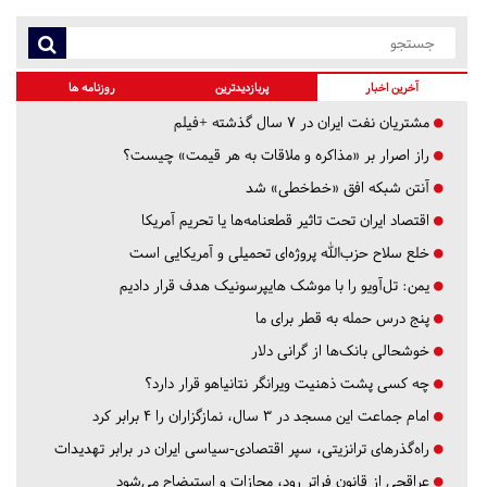
آخرین اخبار
پربازدیدترین
روزنامه ها
مشتریان نفت ایران در ۷ سال گذشته +فیلم
راز اصرار بر «مذاکره و ملاقات به هر قیمت» چیست؟
آنتن شبکه افق «خط‌خطی» شد
اقتصاد ایران تحت تاثیر قطعنامه‌ها یا تحریم‌ آمریکا
خلع سلاح حزب‌الله پروژه‌ای تحمیلی و آمریکایی است
یمن: تل‌آویو را با موشک هایپرسونیک هدف قرار دادیم
پنج درس‌ حمله به قطر برای ما
خوشحالی بانک‌ها از گرانی دلار
چه کسی پشت ذهنیت ویرانگر نتانیاهو قرار دارد؟
امام جماعت این مسجد در ۳ سال، نمازگزاران را ۴ برابر کرد
راه‌گذرهای ترانزیتی، سپر اقتصادی-سیاسی ایران در برابر تهدیدات
عراقچی از قانون فراتر رود، مجازات و استیضاح می‌شود