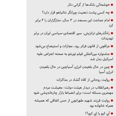
خوشحالی بانک‌ها از گرانی دلار
چه کسی پشت ذهنیت ویرانگر نتانیاهو قرار دارد؟
امام جماعت این مسجد در ۳ سال، نمازگزاران را ۴ برابر
کرد
راه‌گذرهای ترانزیتی، سپر اقتصادی-سیاسی ایران در برابر
تهدیدات
عراقچی از قانون فراتر رود، مجازات و استیضاح می‌شود
جشنواره بین‌المللی فیلم تورنتو به صحنه اعتراض علیه
اسرائیل بدل شد
چین در حال بلعیدن انرژی آسیاچین در حال بلعیدن
انرژی آسیا
روایت روحانی از کلاه گشاد در مذاکرات
رهبرانقلاب در دیدار هیئت دولت: معیشت مردم
مهمترین مسئله است؛ برای انضباط بازار چاره‌اندیشی شود
روایت فرزند شهید طهرانچی از حس اتفاقی که همیشه
همراه خانواده بود
آي كيو يا اِي كيو؟!