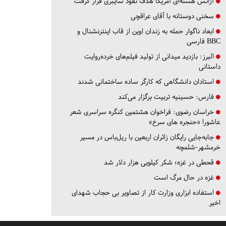
آژانس هسته‌ای آمریکا هدف نفوذ سایبری قرار گرفت
سخنی دوستانه با آقای عراقچی
ابعاد ناگوار حمله به زندان اوین از قاب اینترنشنال و
BBC فارسی
البرز:
بازدید میدانی از تولید فیلم‌های خرده‌روایت
داستانی
استادان دانشگاهی که کارگر ساده ساختمانی شدند
فارس:
حسینیه تربیت برگزار می‌کند
خراسان رضوی:
فراخوان هشتمین کنگره سراسری شعر
عاشورا «حنجره های سرخ»
جابه‌جایی رایگان زائران اربعین با ریل‌باس در مسیر
خرمشهر-شلمچه
قحطی در غزه؛ شکر کیلویی هزار دلار شد
غزه در حال مرگ است
استفاده ابزاری وزارت کار از تصاویر بی حجاب شهدای
اخیر