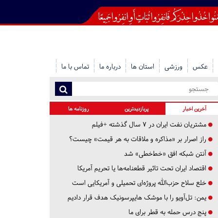
عکس
ورزشی
استان ها
درباره ما
تماس با ما
آخرین اخبار
پربازدیدترین
روزنامه ها
مشتریان نفت ایران در ۷ سال گذشته +فیلم
راز اصرار بر «مذاکره و ملاقات به هر قیمت» چیست؟
آنتن شبکه افق «خط‌خطی» شد
اقتصاد ایران تحت تاثیر قطعنامه‌ها یا تحریم‌ آمریکا
خلع سلاح حزب‌الله پروژه‌ای تحمیلی و آمریکایی است
یمن: تل‌آویو را با موشک هایپرسونیک هدف قرار دادیم
پنج درس‌ حمله به قطر برای ما