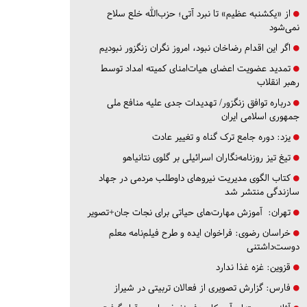
از «یکشنبه عظیم» تا نبرد آتی؛ حزب‌الله خلع سلاح
نمی‌شود
اگر این اقدام رضاخان نبود، امروز نگران زنگزور نبودیم
تمدید عضویت اعضای هیات‌امنای کمیته امداد توسط
رهبر انقلاب
درباره توافق زنگزور/ تهدیدات جدی علیه منافع ملی
جمهوری اسلامی ایران
یزد:
دوره جامع ترک گناه و تغییر عادت
تیغ تیز روزنامه‌نگاران اسرائیلی بر گلوی نتانیاهو
کتاب الگوی مدیریت نیروهای داوطلب مردمی در جهاد
سازندگی منتشر شد
تهران:
آموزش مهارت‌های حیاتی برای نجات جان+تصویر
خراسان رضوی:
فراخوان ایده و طرح فیلم‌نامه معلم
دوست‌داشتنی
قزوین:
غزه غذا ندارد
فارس:
گزارش تصویری از فعالان تربیتی در شیراز