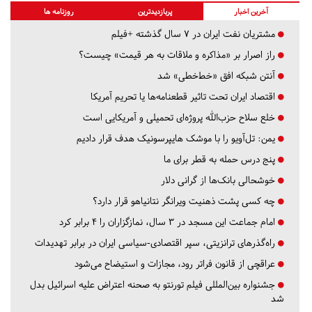
آخرین اخبار
پربازدیدترین
روزنامه ها
مشتریان نفت ایران در ۷ سال گذشته +فیلم
راز اصرار بر «مذاکره و ملاقات به هر قیمت» چیست؟
آنتن شبکه افق «خط‌خطی» شد
اقتصاد ایران تحت تاثیر قطعنامه‌ها یا تحریم‌ آمریکا
خلع سلاح حزب‌الله پروژه‌ای تحمیلی و آمریکایی است
یمن: تل‌آویو را با موشک هایپرسونیک هدف قرار دادیم
پنج درس‌ حمله به قطر برای ما
خوشحالی بانک‌ها از گرانی دلار
چه کسی پشت ذهنیت ویرانگر نتانیاهو قرار دارد؟
امام جماعت این مسجد در ۳ سال، نمازگزاران را ۴ برابر کرد
راه‌گذرهای ترانزیتی، سپر اقتصادی-سیاسی ایران در برابر تهدیدات
عراقچی از قانون فراتر رود، مجازات و استیضاح می‌شود
جشنواره بین‌المللی فیلم تورنتو به صحنه اعتراض علیه اسرائیل بدل
شد