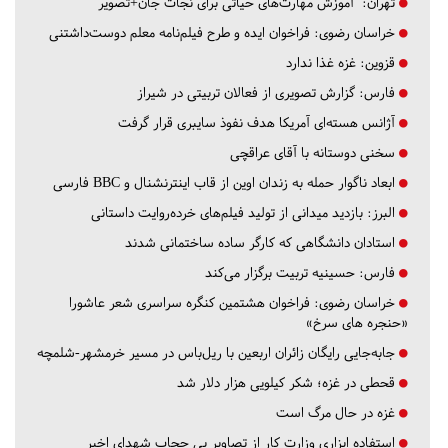
تهران:
آموزش مهارت‌های حیاتی برای نجات جان+تصویر
خراسان رضوی:
فراخوان ایده و طرح فیلم‌نامه معلم دوست‌داشتنی
قزوین:
غزه غذا ندارد
فارس:
گزارش تصویری از فعالان تربیتی در شیراز
آژانس هسته‌ای آمریکا هدف نفوذ سایبری قرار گرفت
سخنی دوستانه با آقای عراقچی
ابعاد ناگوار حمله به زندان اوین از قاب اینترنشنال و BBC فارسی
البرز:
بازدید میدانی از تولید فیلم‌های خرده‌روایت داستانی
استادان دانشگاهی که کارگر ساده ساختمانی شدند
فارس:
حسینیه تربیت برگزار می‌کند
خراسان رضوی:
فراخوان هشتمین کنگره سراسری شعر عاشورا
«حنجره های سرخ»
جابه‌جایی رایگان زائران اربعین با ریل‌باس در مسیر خرمشهر-شلمچه
قحطی در غزه؛ شکر کیلویی هزار دلار شد
غزه در حال مرگ است
استفاده ابزاری وزارت کار از تصاویر بی حجاب شهدای اخیر