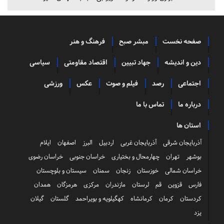
صفحه نخست
مبشر صبح
فرهنگ و هنر
دین و اندیشه
جهاد تبیین
اقتصاد مقاومتی
سیاسی
اجتماعی
رصد
فیلم و صوت
عکس
ورزشی
درباره ما
تماس با ما
استان ها
آذربایجان شرقی
آذربایجان غربی
اردبیل
البرز
اصفهان
ایلام
بوشهر
تهران
چهارمحال و بختیاری
خراسان جنوبی
خراسان رضوی
خراسان شمالی
خوزستان
زنجان
سمنان
سیستان و بلوچستان
فارس
قزوین
قم
لرستان
مازندران
مرکزی
هرمزگان
همدان
کردستان
کرمان
کرمانشاه
کهگیلویه و بویراحمد
گلستان
گیلان
یزد