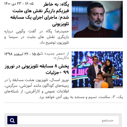
پگاه: به خاطر
16:05 - 23 دی 1400
فیزیکم بازیگر نقش های مثبت
شدم/ ماجرای اجرای یک مسابقه
تلویزیونی
حمیدرضا پگاه در گفت وگویی درباره
بازیگری نقش های مثبت در سینما و
تلویزیون توضیح داد.
از «عصر جدید» تا
15:50 - 22 اسفند 1398
«کارساز»؛
پخش 8 مسابقه تلویزیونی در نوروز
99 +جزئیات
نوروز امسال، تلویزیون هشت مسابقه را در
زمینه‌های گوناگون مانند آموزشی، سرگرمی،
اطلاعات عمومی و کارآفرینی، از شبکه‌های
یک، 3، سلامت، نسیم و مستند به روی آنتن خواهد برد.