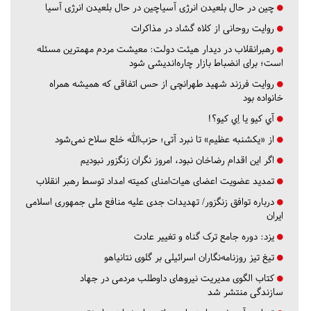
چین در حال بلعیدن انرژی آسیاچین در حال بلعیدن انرژی آسیا
روایت روحانی از کلاه گشاد در مذاکرات
رهبرانقلاب در دیدار هیئت دولت: معیشت مردم مهمترین مسئله
است؛ برای انضباط بازار چاره‌اندیشی شود
روایت فرزند شهید طهرانچی از حس اتفاقی که همیشه همراه
خانواده بود
آي كيو يا اِي كيو؟!
از «یکشنبه عظیم» تا نبرد آتی؛ حزب‌الله خلع سلاح نمی‌شود
اگر این اقدام رضاخان نبود، امروز نگران زنگزور نبودیم
تمدید عضویت اعضای هیات‌امنای کمیته امداد توسط رهبر انقلاب
درباره توافق زنگزور/ تهدیدات جدی علیه منافع ملی جمهوری اسلامی
ایران
یزد:
دوره جامع ترک گناه و تغییر عادت
تیغ تیز روزنامه‌نگاران اسرائیلی بر گلوی نتانیاهو
کتاب الگوی مدیریت نیروهای داوطلب مردمی در جهاد
سازندگی منتشر شد