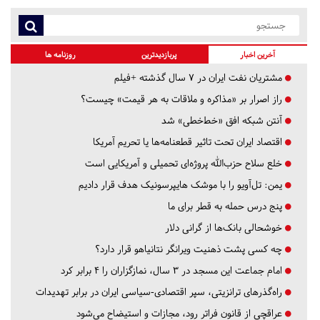
آخرین اخبار
پربازدیدترین
روزنامه ها
مشتریان نفت ایران در ۷ سال گذشته +فیلم
راز اصرار بر «مذاکره و ملاقات به هر قیمت» چیست؟
آنتن شبکه افق «خط‌خطی» شد
اقتصاد ایران تحت تاثیر قطعنامه‌ها یا تحریم‌ آمریکا
خلع سلاح حزب‌الله پروژه‌ای تحمیلی و آمریکایی است
یمن: تل‌آویو را با موشک هایپرسونیک هدف قرار دادیم
پنج درس‌ حمله به قطر برای ما
خوشحالی بانک‌ها از گرانی دلار
چه کسی پشت ذهنیت ویرانگر نتانیاهو قرار دارد؟
امام جماعت این مسجد در ۳ سال، نمازگزاران را ۴ برابر کرد
راه‌گذرهای ترانزیتی، سپر اقتصادی-سیاسی ایران در برابر تهدیدات
عراقچی از قانون فراتر رود، مجازات و استیضاح می‌شود