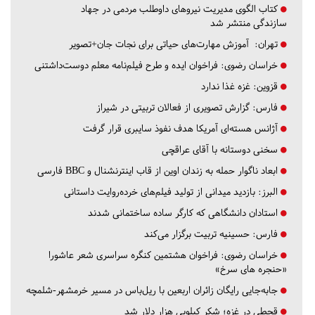
کتاب الگوی مدیریت نیروهای داوطلب مردمی در جهاد
سازندگی منتشر شد
تهران:
آموزش مهارت‌های حیاتی برای نجات جان+تصویر
خراسان رضوی:
فراخوان ایده و طرح فیلم‌نامه معلم دوست‌داشتنی
قزوین:
غزه غذا ندارد
فارس:
گزارش تصویری از فعالان تربیتی در شیراز
آژانس هسته‌ای آمریکا هدف نفوذ سایبری قرار گرفت
سخنی دوستانه با آقای عراقچی
ابعاد ناگوار حمله به زندان اوین از قاب اینترنشنال و BBC فارسی
البرز:
بازدید میدانی از تولید فیلم‌های خرده‌روایت داستانی
استادان دانشگاهی که کارگر ساده ساختمانی شدند
فارس:
حسینیه تربیت برگزار می‌کند
خراسان رضوی:
فراخوان هشتمین کنگره سراسری شعر عاشورا
«حنجره های سرخ»
جابه‌جایی رایگان زائران اربعین با ریل‌باس در مسیر خرمشهر-شلمچه
قحطی در غزه؛ شکر کیلویی هزار دلار شد