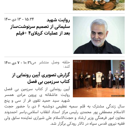
روایت شهید
15:24 - 13 دی 1400
سلیمانی از تصمیم سرنوشت‌ساز
بعد از عملیات کربلای۴ +فیلم
حلقه وصل منتشر می
10:31 - 7 دی 1400
کند:
گزارش تصویری آیین رونمایی از
کتاب سرزمین بی فصل
آیین رونمایی از کتاب سرزمین بی فصل
روایت عاشقانه ی پروین مرادی همسر
شهید سید حمید تقوی فر از سی و پنج
سال زندگی مشترک به قلم سمیه عظیمی دوشنبه ۶ دی با حضور حجت
الاسلام مصطفی پور محمدی رئیس مرکز اسناد انقلاب اسلامی،یاسر احمدوند
معاون امور فرهنگی وزیر ارشاد و حجت‌الاسلام علی شیرازی نماینده سابق ولی
فقیه نیروی قدس سپاه در تالار رودکی برگزار شد.