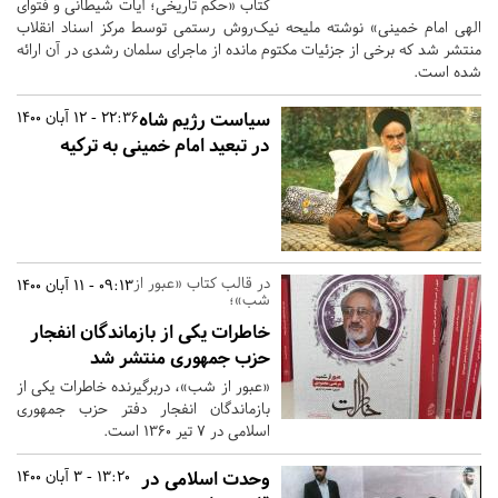
کتاب «حکم تاریخی؛ آیات شیطانی و فتوای
الهی امام خمینی» نوشته ملیحه نیک‌روش رستمی توسط مرکز اسناد انقلاب
منتشر شد که برخی از جزئیات مکتوم مانده از ماجرای سلمان رشدی در آن ارائه
شده است.
سیاست رژیم شاه
22:36 - 12 آبان 1400
در تبعید امام خمینی به ترکیه
در قالب کتاب «عبور از
09:13 - 11 آبان 1400
شب»؛
خاطرات یکی از بازماندگان انفجار
حزب جمهوری منتشر شد
«عبور از شب»، دربرگیرنده خاطرات یکی از
بازماندگان انفجار دفتر حزب جمهوری
اسلامی در ۷ تیر ۱۳۶۰ است.
وحدت اسلامی در
13:20 - 3 آبان 1400