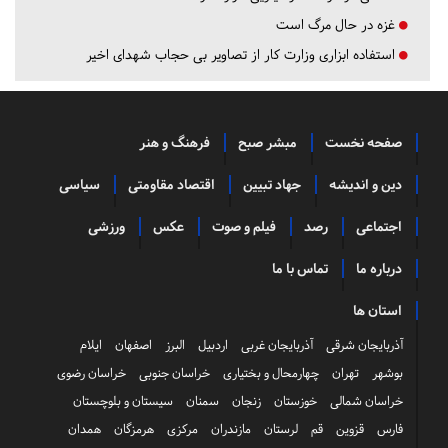
غزه در حال مرگ است
استفاده ابزاری وزارت کار از تصاویر بی حجاب شهدای اخیر
صفحه نخست
مبشر صبح
فرهنگ و هنر
دین و اندیشه
جهاد تبیین
اقتصاد مقاومتی
سیاسی
اجتماعی
رصد
فیلم و صوت
عکس
ورزشی
درباره ما
تماس با ما
استان ها
آذربایجان شرقی
آذربایجان غربی
اردبیل
البرز
اصفهان
ایلام
بوشهر
تهران
چهارمحال و بختیاری
خراسان جنوبی
خراسان رضوی
خراسان شمالی
خوزستان
زنجان
سمنان
سیستان و بلوچستان
فارس
قزوین
قم
لرستان
مازندران
مرکزی
هرمزگان
همدان