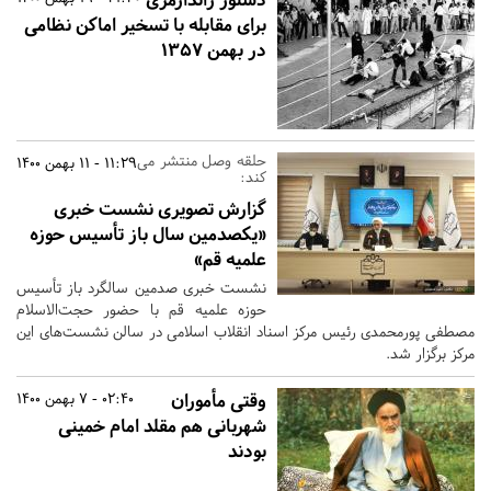
برای مقابله با تسخیر اماکن نظامی
در بهمن 1357
حلقه وصل منتشر می
11:29 - 11 بهمن 1400
کند:
گزارش تصویری نشست خبری
«یکصدمین سال باز تأسیس حوزه
علمیه قم»
نشست خبری صدمین سالگرد باز تأسیس
حوزه علمیه قم با حضور حجت‌الاسلام
مصطفی پورمحمدی رئیس مرکز اسناد انقلاب اسلامی در سالن نشست‌های این
مرکز برگزار شد.
وقتی مأموران
02:40 - 7 بهمن 1400
شهربانی هم مقلد امام خمینی
بودند