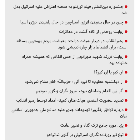
جشنواره بین‌المللی فیلم تورنتو به صحنه اعتراض علیه اسرائیل بدل
شد
چین در حال بلعیدن انرژی آسیاچین در حال بلعیدن انرژی آسیا
روایت روحانی از کلاه گشاد در مذاکرات
رهبرانقلاب در دیدار هیئت دولت: معیشت مردم مهمترین مسئله
است؛ برای انضباط بازار چاره‌اندیشی شود
روایت فرزند شهید طهرانچی از حس اتفاقی که همیشه همراه
خانواده بود
آي كيو يا اِي كيو؟!
از «یکشنبه عظیم» تا نبرد آتی؛ حزب‌الله خلع سلاح نمی‌شود
اگر این اقدام رضاخان نبود، امروز نگران زنگزور نبودیم
تمدید عضویت اعضای هیات‌امنای کمیته امداد توسط رهبر انقلاب
درباره توافق زنگزور/ تهدیدات جدی علیه منافع ملی جمهوری اسلامی
ایران
یزد:
دوره جامع ترک گناه و تغییر عادت
تیغ تیز روزنامه‌نگاران اسرائیلی بر گلوی نتانیاهو