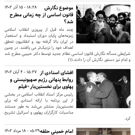
موضوع نگارش
18:28 - 15 آذر 1402
قانون اساسی از چه زمانی مطرح
شد؟
چند ماه قبل از پیروزی انقلاب اسلامی
زمزمه­‌های پایان دوران استبداد و استعمار
در ایران بالا گرفته بود و انقلابیون تحقق
اهداف خود را نزدیک‌­تر می­ یافتند. در چنین
شرایطی مسأله نگارش قانون اساسی نظام جدید توسط دکتر حبیبی مطرح شد
و امام نیز دستور نگارش آن را دادند.(1)
افشای اسنادی از
15:37 - 4 آبان 1402
روابط پنهانی رژیم صهیونیستی و
پهلوی برای نخستین‌بار+فیلم
رئیس مرکز اسناد انقلاب اسلامی در بخشی
از این برنامه با ارائه اسنادی که برای
نخستین‌بار منتشر می‌شد به طور مستند
مناسبات کارگزاران پهلوی و اسرائیل تشریح
کرد.
امام خمینی حلقه
05:29 - 18 مرداد 1402