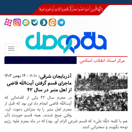
Toggle
igation
مرکز اسناد انقلاب اسلامی
آذربایجان شرقی:
11:10 - 14 بهمن 1403
ماجرای قسم گرفتن آیت‌الله قاضی
از اهل منبر در سال ۴۲
در محرم سال ۴۲ یکی از اقداماتی كه
آیت‌الله قاضى انجام داد این بود كه قبل از
محرم اهل منبر را به منزلش دعوت كرد،
وقتى جمع شدند، همه قسم خوردند (آن
هم با كلمه «لِلّه على» كه قسم شرعى الزام آور بود) كه در ماه محرم علیه رژیم
نوحه بگویند و سخنرانی کنند.