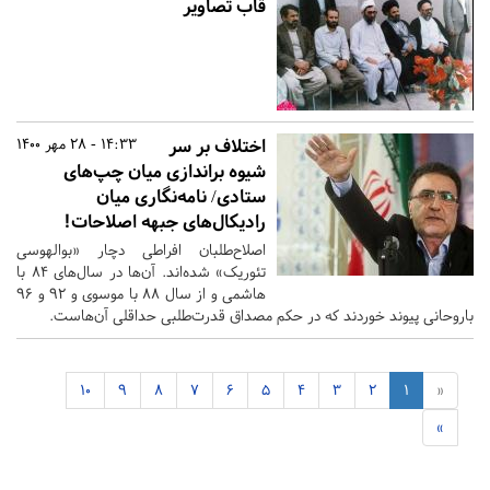
قاب تصاویر
اختلاف بر سر
14:33 - 28 مهر 1400
شیوه براندازی میان چپ‌های
ستادی/ نامه‌نگاری میان
رادیکال‌های جبهه اصلاحات!
اصلاح‌طلبان افراطی دچار «بوالهوسی
تئوریک» شده‌اند. آن‌ها در سال‌های ۸۴ با
هاشمی و از سال ۸۸ با موسوی و ۹۲ و ۹۶
باروحانی پیوند خوردند که در حکم مصداق قدرت‌طلبی حداقلی آن‌هاست.
10
9
8
7
6
5
4
3
2
1
«
»