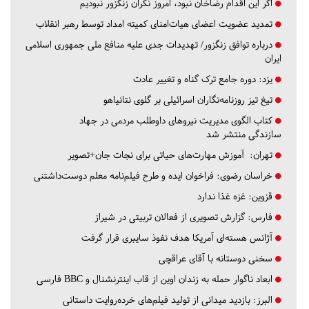
اگر این اقدام رضاخان نبود، امروز نگران زنگزور نبودیم
تمدید عضویت اعضای هیات‌امنای کمیته امداد توسط رهبر انقلاب
درباره توافق زنگزور/ تهدیدات جدی علیه منافع ملی جمهوری اسلامی
ایران
یزد:
دوره جامع ترک گناه و تغییر عادت
تیغ تیز روزنامه‌نگاران اسرائیلی بر گلوی نتانیاهو
کتاب الگوی مدیریت نیروهای داوطلب مردمی در جهاد
سازندگی منتشر شد
تهران:
آموزش مهارت‌های حیاتی برای نجات جان+تصویر
خراسان رضوی:
فراخوان ایده و طرح فیلم‌نامه معلم دوست‌داشتنی
قزوین:
غزه غذا ندارد
فارس:
گزارش تصویری از فعالان تربیتی در شیراز
آژانس هسته‌ای آمریکا هدف نفوذ سایبری قرار گرفت
سخنی دوستانه با آقای عراقچی
ابعاد ناگوار حمله به زندان اوین از قاب اینترنشنال و BBC فارسی
البرز:
بازدید میدانی از تولید فیلم‌های خرده‌روایت داستانی