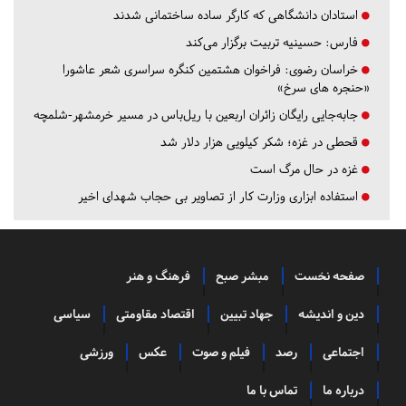
استادان دانشگاهی که کارگر ساده ساختمانی شدند
فارس:
حسینیه تربیت برگزار می‌کند
خراسان رضوی:
فراخوان هشتمین کنگره سراسری شعر عاشورا
«حنجره های سرخ»
جابه‌جایی رایگان زائران اربعین با ریل‌باس در مسیر خرمشهر-شلمچه
قحطی در غزه؛ شکر کیلویی هزار دلار شد
غزه در حال مرگ است
استفاده ابزاری وزارت کار از تصاویر بی حجاب شهدای اخیر
صفحه نخست
مبشر صبح
فرهنگ و هنر
دین و اندیشه
جهاد تبیین
اقتصاد مقاومتی
سیاسی
اجتماعی
رصد
فیلم و صوت
عکس
ورزشی
درباره ما
تماس با ما