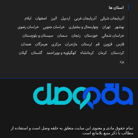
استان ها
آذربایجان شرقی
آذربایجان غربی
اردبیل
البرز
اصفهان
ایلام
بوشهر
تهران
چهارمحال و بختیاری
خراسان جنوبی
خراسان رضوی
خراسان شمالی
خوزستان
زنجان
سمنان
سیستان و بلوچستان
فارس
قزوین
قم
لرستان
مازندران
مرکزی
هرمزگان
همدان
کردستان
کرمان
کرمانشاه
کهگیلویه و بویراحمد
گلستان
گیلان
یزد
تمام حقوق مادی و معنوی این سایت متعلق به
حلقه وصل
است و استفاده از
مطالب با ذکر منبع بلامانع است.