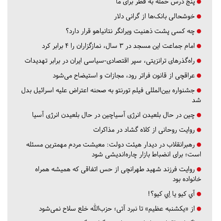
پنج درس‌ حمله به قطر برای ما
خوشحالی بانک‌ها از گرانی دلار
چه کسی پشت ذهنیت ویرانگر نتانیاهو قرار دارد؟
امام جماعت این مسجد در ۳ سال، نمازگزاران را ۴ برابر کرد
راه‌گذرهای ترانزیتی، سپر اقتصادی-سیاسی ایران در برابر تهدیدات
عراقچی از قانون فراتر رود، مجازات و استیضاح می‌شود
جشنواره بین‌المللی فیلم تورنتو به صحنه اعتراض علیه اسرائیل بدل
شد
چین در حال بلعیدن انرژی آسیاچین در حال بلعیدن انرژی آسیا
روایت روحانی از کلاه گشاد در مذاکرات
رهبرانقلاب در دیدار هیئت دولت: معیشت مردم مهمترین مسئله
است؛ برای انضباط بازار چاره‌اندیشی شود
روایت فرزند شهید طهرانچی از حس اتفاقی که همیشه همراه
خانواده بود
آي كيو يا اِي كيو؟!
از «یکشنبه عظیم» تا نبرد آتی؛ حزب‌الله خلع سلاح نمی‌شود