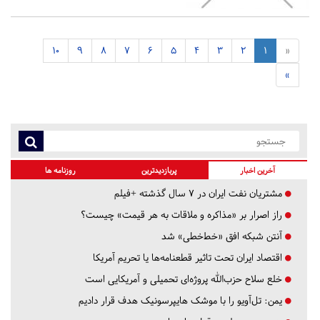
10
9
8
7
6
5
4
3
2
1
«
»
آخرین اخبار
پربازدیدترین
روزنامه ها
مشتریان نفت ایران در ۷ سال گذشته +فیلم
راز اصرار بر «مذاکره و ملاقات به هر قیمت» چیست؟
آنتن شبکه افق «خط‌خطی» شد
اقتصاد ایران تحت تاثیر قطعنامه‌ها یا تحریم‌ آمریکا
خلع سلاح حزب‌الله پروژه‌ای تحمیلی و آمریکایی است
یمن: تل‌آویو را با موشک هایپرسونیک هدف قرار دادیم