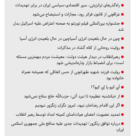
راه‌گذرهای ترانزیتی، سپر اقتصادی-سیاسی ایران در برابر تهدیدات
عراقچی از قانون فراتر رود، مجازات و استیضاح می‌شود
جشنواره بین‌المللی فیلم تورنتو به صحنه اعتراض علیه اسرائیل بدل
شد
چین در حال بلعیدن انرژی آسیاچین در حال بلعیدن انرژی آسیا
روایت روحانی از کلاه گشاد در مذاکرات
رهبرانقلاب در دیدار هیئت دولت: معیشت مردم مهمترین مسئله
است؛ برای انضباط بازار چاره‌اندیشی شود
روایت فرزند شهید طهرانچی از حس اتفاقی که همیشه همراه
خانواده بود
آي كيو يا اِي كيو؟!
از «یکشنبه عظیم» تا نبرد آتی؛ حزب‌الله خلع سلاح نمی‌شود
اگر این اقدام رضاخان نبود، امروز نگران زنگزور نبودیم
تمدید عضویت اعضای هیات‌امنای کمیته امداد توسط رهبر انقلاب
درباره توافق زنگزور/ تهدیدات جدی علیه منافع ملی جمهوری اسلامی
ایران