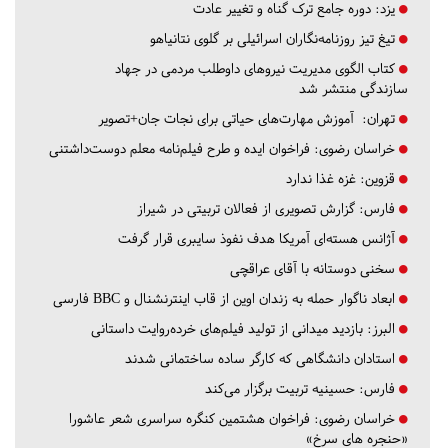
یزد:
دوره جامع ترک گناه و تغییر عادت
تیغ تیز روزنامه‌نگاران اسرائیلی بر گلوی نتانیاهو
کتاب الگوی مدیریت نیروهای داوطلب مردمی در جهاد
سازندگی منتشر شد
تهران:
آموزش مهارت‌های حیاتی برای نجات جان+تصویر
خراسان رضوی:
فراخوان ایده و طرح فیلم‌نامه معلم دوست‌داشتنی
قزوین:
غزه غذا ندارد
فارس:
گزارش تصویری از فعالان تربیتی در شیراز
آژانس هسته‌ای آمریکا هدف نفوذ سایبری قرار گرفت
سخنی دوستانه با آقای عراقچی
ابعاد ناگوار حمله به زندان اوین از قاب اینترنشنال و BBC فارسی
البرز:
بازدید میدانی از تولید فیلم‌های خرده‌روایت داستانی
استادان دانشگاهی که کارگر ساده ساختمانی شدند
فارس:
حسینیه تربیت برگزار می‌کند
خراسان رضوی:
فراخوان هشتمین کنگره سراسری شعر عاشورا
«حنجره های سرخ»