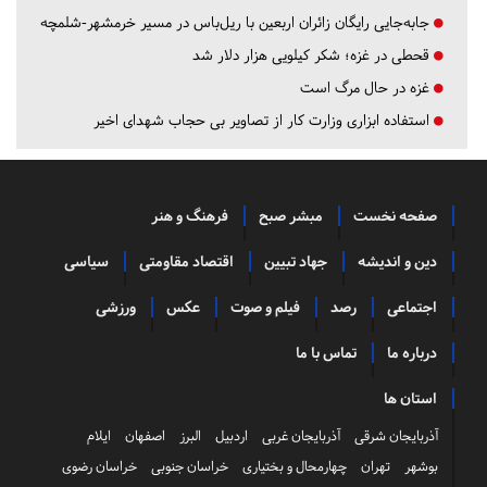
جابه‌جایی رایگان زائران اربعین با ریل‌باس در مسیر خرمشهر-شلمچه
قحطی در غزه؛ شکر کیلویی هزار دلار شد
غزه در حال مرگ است
استفاده ابزاری وزارت کار از تصاویر بی حجاب شهدای اخیر
صفحه نخست
مبشر صبح
فرهنگ و هنر
دین و اندیشه
جهاد تبیین
اقتصاد مقاومتی
سیاسی
اجتماعی
رصد
فیلم و صوت
عکس
ورزشی
درباره ما
تماس با ما
استان ها
آذربایجان شرقی
آذربایجان غربی
اردبیل
البرز
اصفهان
ایلام
بوشهر
تهران
چهارمحال و بختیاری
خراسان جنوبی
خراسان رضوی