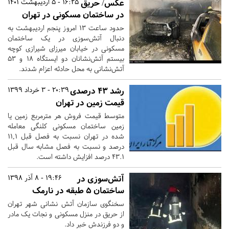
عکس/ حریق
16:25 - 5 اردیبهشت 1401
در ساختمان مسکونی در تهران
حدود ساعت ۱۳ امروز پنجم اردیبهشت به
دنبال آتش‌سوزی در یک ساختمان
مسکونی در خیابان میرزای شیرازی کوچه
بیستم آتش‌نشانان دو ایستگاه ۱۸ و ۵۳
آتش‌نشانی به محل حادثه اعزام شدند.
رشد ۴۳ درصدی
20:39 - 3 خرداد 1399
قیمت زمین در تهران
متوسط قیمت فروش هر مترمربع زمین یا
زمین ساختمان مسکونی کلنگی معامله
شده در تهران نسبت به فصل قبل ١١,١
درصد و نسبت به فصل مشابه سال قبل
٤٣.١ درصد افزایش داشته ‌است.
آتش‌سوزی در
19:46 - 8 آذر 1398
ساختمان ۵ طبقه در نارمک
سخنگوی سازمان آتش نشانی شهر تهران
از حریق در منزل مسکونی و نجات یک مادر
و دو فرزندش خبر داد.