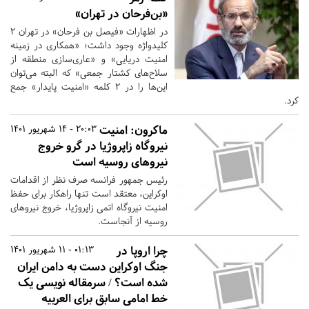
«بن‌فرحان در تهران»
در اظهارات «فیصل بن فرحان» در تهران 2
کلیدواژه وجود داشت؛ «همکاری در زمینه
امنیت دریایی» و «عاری‌‌سازی منطقه از
سلاح‌های کشتار جمعی» که البته می‌توان
این‌ها را در 2 کلمه «امنیت پایدار» جمع
کرد.
ماکرون: امنیت
20:03 - 14 شهریور 1401
نیروگاه زاپروژیا در گرو خروج
نیروهای روسیه است
رئیس جمهور فرانسه صرف نظر از اقدامات
اوکراین، معتقد است تنها راهکار برای حفظ
امنیت نیروگاه اتمی زاپروژیا، خروج نیروهای
روسیه از آنجاست.
چرا اروپا در
01:13 - 11 شهریور 1401
جنگ اوکراین دست به دامن ایران
شده است؟ / سرمقاله نویسی یک
خط امامی سابق برای العربیه