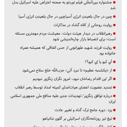
جشنواره بین‌المللی فیلم تورنتو به صحنه اعتراض علیه اسرائیل بدل
شد
چین در حال بلعیدن انرژی آسیاچین در حال بلعیدن انرژی آسیا
روایت روحانی از کلاه گشاد در مذاکرات
رهبرانقلاب در دیدار هیئت دولت: معیشت مردم مهمترین مسئله
است؛ برای انضباط بازار چاره‌اندیشی شود
روایت فرزند شهید طهرانچی از حس اتفاقی که همیشه همراه
خانواده بود
آي كيو يا اِي كيو؟!
از «یکشنبه عظیم» تا نبرد آتی؛ حزب‌الله خلع سلاح نمی‌شود
اگر این اقدام رضاخان نبود، امروز نگران زنگزور نبودیم
تمدید عضویت اعضای هیات‌امنای کمیته امداد توسط رهبر انقلاب
درباره توافق زنگزور/ تهدیدات جدی علیه منافع ملی جمهوری اسلامی
ایران
یزد:
دوره جامع ترک گناه و تغییر عادت
تیغ تیز روزنامه‌نگاران اسرائیلی بر گلوی نتانیاهو
کتاب الگوی مدیریت نیروهای داوطلب مردمی در جهاد