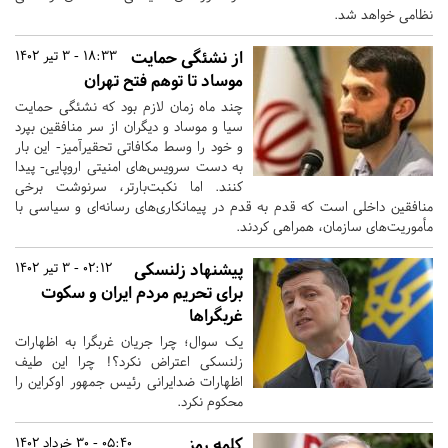
نظامی خواهد شد.
از نشئگی حمایت
18:33 - 3 تیر 1402
موساد تا توهم فتح تهران
چند ماه زمان لازم بود که نشئگی حمایت
سیا و موساد و دیگران از سر منافقین بپرد
و خود را وسط مکافاتی تحقیرآمیز- این بار
به دست سرویس‌های امنیتی اروپایی- پیدا
کنند. اما نکبت‌بارتر، سرنوشت برخی
منافقین داخلی است که قدم به قدم در پیمانکاری‌های رسانه‌ای و سیاسی با
مأموریت‌های سازمان، همراهی کردند.
پیشنهاد زلنسکی
02:12 - 3 تیر 1402
برای تحریم مردم ایران و سکوت
غربگراها
یک سوال؛ چرا جریان غربگرا به اظهارات
زلنسکی اعتراض نکرد؟! چرا این طیف
اظهارات ضدایرانی رئیس جمهور اوکراین را
محکوم نکرد.
کلمه رمز
05:40 - 30 خرداد 1402