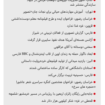
سازندگی منتشر شد
تهران:
آموزش مهارت‌های حیاتی برای نجات جان+تصویر
خراسان رضوی:
فراخوان ایده و طرح فیلم‌نامه معلم دوست‌داشتنی
قزوین:
غزه غذا ندارد
فارس:
گزارش تصویری از فعالان تربیتی در شیراز
آژانس هسته‌ای آمریکا هدف نفوذ سایبری قرار گرفت
سخنی دوستانه با آقای عراقچی
ابعاد ناگوار حمله به زندان اوین از قاب اینترنشنال و BBC فارسی
البرز:
بازدید میدانی از تولید فیلم‌های خرده‌روایت داستانی
استادان دانشگاهی که کارگر ساده ساختمانی شدند
فارس:
حسینیه تربیت برگزار می‌کند
خراسان رضوی:
فراخوان هشتمین کنگره سراسری شعر عاشورا
«حنجره های سرخ»
جابه‌جایی رایگان زائران اربعین با ریل‌باس در مسیر خرمشهر-شلمچه
قحطی در غزه؛ شکر کیلویی هزار دلار شد