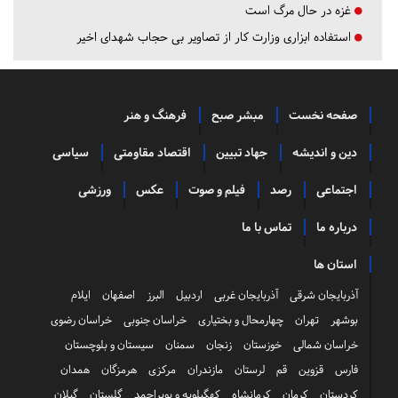
غزه در حال مرگ است
استفاده ابزاری وزارت کار از تصاویر بی حجاب شهدای اخیر
صفحه نخست
مبشر صبح
فرهنگ و هنر
دین و اندیشه
جهاد تبیین
اقتصاد مقاومتی
سیاسی
اجتماعی
رصد
فیلم و صوت
عکس
ورزشی
درباره ما
تماس با ما
استان ها
آذربایجان شرقی
آذربایجان غربی
اردبیل
البرز
اصفهان
ایلام
بوشهر
تهران
چهارمحال و بختیاری
خراسان جنوبی
خراسان رضوی
خراسان شمالی
خوزستان
زنجان
سمنان
سیستان و بلوچستان
فارس
قزوین
قم
لرستان
مازندران
مرکزی
هرمزگان
همدان
کردستان
کرمان
کرمانشاه
کهگیلویه و بویراحمد
گلستان
گیلان