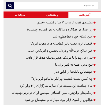
آخرین اخبار
پربازدیدترین
روزنامه ها
مشتریان نفت ایران در ۷ سال گذشته +فیلم
راز اصرار بر «مذاکره و ملاقات به هر قیمت» چیست؟
آنتن شبکه افق «خط‌خطی» شد
اقتصاد ایران تحت تاثیر قطعنامه‌ها یا تحریم‌ آمریکا
خلع سلاح حزب‌الله پروژه‌ای تحمیلی و آمریکایی است
یمن: تل‌آویو را با موشک هایپرسونیک هدف قرار دادیم
پنج درس‌ حمله به قطر برای ما
خوشحالی بانک‌ها از گرانی دلار
چه کسی پشت ذهنیت ویرانگر نتانیاهو قرار دارد؟
امام جماعت این مسجد در ۳ سال، نمازگزاران را ۴ برابر کرد
راه‌گذرهای ترانزیتی، سپر اقتصادی-سیاسی ایران در برابر تهدیدات
عراقچی از قانون فراتر رود، مجازات و استیضاح می‌شود