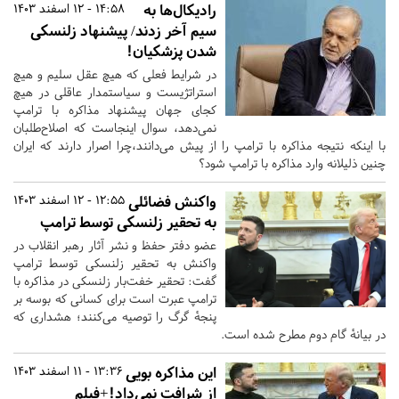
رادیکال‌ها به
14:58 - 12 اسفند 1403
سیم آخر زدند/ پیشنهاد زلنسکی
شدن پزشکیان!
در شرایط فعلی که هیچ عقل سلیم و هیچ
استراتژیست و سیاستمدار عاقلی در هیچ
کجای جهان پیشنهاد مذاکره با ترامپ
نمی‌دهد، سوال اینجاست که اصلاح‌طلبان
با اینکه نتیجه مذاکره با ترامپ را از پیش می‌دانند،چرا اصرار دارند که ایران
چنین ذلیلانه وارد مذاکره با ترامپ شود؟
واکنش فضائلی
12:55 - 12 اسفند 1403
به تحقیر زلنسکی توسط ترامپ
عضو دفتر حفظ و نشر آثار رهبر انقلاب در
واکنش به تحقیر زلنسکی توسط ترامپ
گفت: تحقیر خفت‌بار زلنسکی در مذاکره با
ترامپ عبرت است برای کسانی که بوسه بر
پنجهٔ گرگ را توصیه می‌کنند؛ هشداری که
در بیانهٔ گام دوم مطرح شده است.
این مذاکره بویی
13:36 - 11 اسفند 1403
از شرافت نمی‌داد!+فیلم