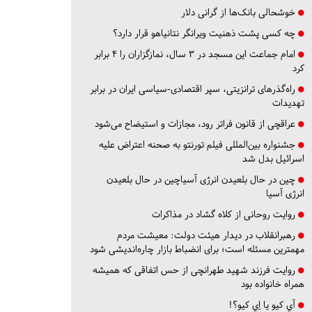
خوشحالی بانک‌ها از گرانی دلار
چه کسی پشت ذهنیت ویرانگر نتانیاهو قرار دارد؟
امام جماعت این مسجد در ۳ سال، نمازگزاران را ۴ برابر
کرد
راه‌گذرهای ترانزیتی، سپر اقتصادی-سیاسی ایران در برابر
تهدیدات
عراقچی از قانون فراتر رود، مجازات و استیضاح می‌شود
جشنواره بین‌المللی فیلم تورنتو به صحنه اعتراض علیه
اسرائیل بدل شد
چین در حال بلعیدن انرژی آسیاچین در حال بلعیدن
انرژی آسیا
روایت روحانی از کلاه گشاد در مذاکرات
رهبرانقلاب در دیدار هیئت دولت: معیشت مردم
مهمترین مسئله است؛ برای انضباط بازار چاره‌اندیشی شود
روایت فرزند شهید طهرانچی از حس اتفاقی که همیشه
همراه خانواده بود
آي كيو يا اِي كيو؟!