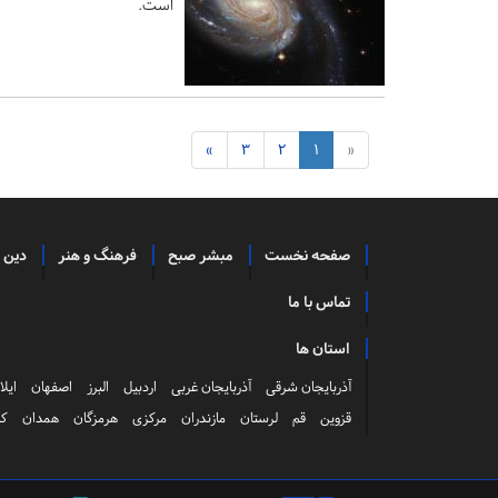
است.
»
3
2
1
«
صفحه نخست
مبشر صبح
فرهنگ و هنر
دین 
تماس با ما
استان ها
آذربایجان شرقی
آذربایجان غربی
اردبیل
البرز
اصفهان
ایلا
قزوین
قم
لرستان
مازندران
مرکزی
هرمزگان
همدان
کر