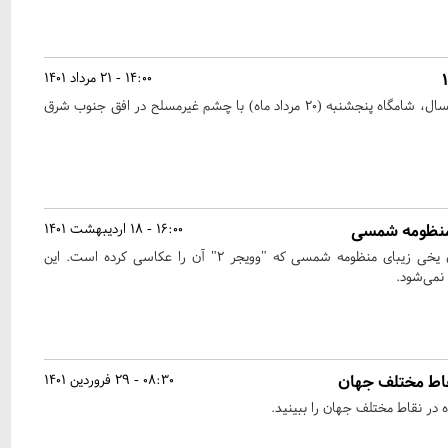
14:00 - 21 مرداد 1401
آخرین ابرماه (supermoon) امسال، شامگاه پنجشنبه (۲۰ مرداد ماه) با چشم غیرمسلح در افق جنوب شرق
منظومه شمسی
16:00 - 18 اردیبهشت 1401
تصویری زیبا از اورانوس غول یخی زیبای منظومه شمسی که "وویجر ۲" آن را عکاسی کرده است. این
نمی‌شود.
قاط مختلف جهان
08:30 - 29 فروردین 1401
 در نقاط مختلف جهان را ببینید.