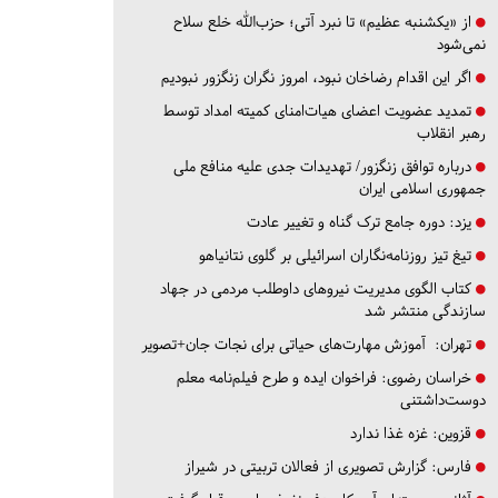
از «یکشنبه عظیم» تا نبرد آتی؛ حزب‌الله خلع سلاح
نمی‌شود
اگر این اقدام رضاخان نبود، امروز نگران زنگزور نبودیم
تمدید عضویت اعضای هیات‌امنای کمیته امداد توسط
رهبر انقلاب
درباره توافق زنگزور/ تهدیدات جدی علیه منافع ملی
جمهوری اسلامی ایران
یزد:
دوره جامع ترک گناه و تغییر عادت
تیغ تیز روزنامه‌نگاران اسرائیلی بر گلوی نتانیاهو
کتاب الگوی مدیریت نیروهای داوطلب مردمی در جهاد
سازندگی منتشر شد
تهران:
آموزش مهارت‌های حیاتی برای نجات جان+تصویر
خراسان رضوی:
فراخوان ایده و طرح فیلم‌نامه معلم
دوست‌داشتنی
قزوین:
غزه غذا ندارد
فارس:
گزارش تصویری از فعالان تربیتی در شیراز