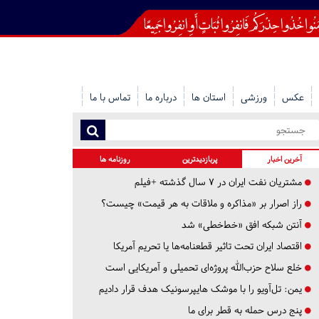
عکس
ورزشی
استان ها
درباره ما
تماس با ما
آخرین اخبار
پربازدیدترین
روزنامه ها
مشتریان نفت ایران در ۷ سال گذشته +فیلم
راز اصرار بر «مذاکره و ملاقات به هر قیمت» چیست؟
آنتن شبکه افق «خط‌خطی» شد
اقتصاد ایران تحت تاثیر قطعنامه‌ها یا تحریم‌ آمریکا
خلع سلاح حزب‌الله پروژه‌ای تحمیلی و آمریکایی است
یمن: تل‌آویو را با موشک هایپرسونیک هدف قرار دادیم
پنج درس‌ حمله به قطر برای ما