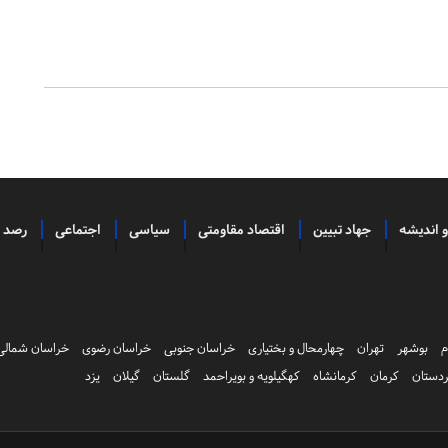
و اندیشه
جهاد تبیین
اقتصاد مقاومتی
سیاسی
اجتماعی
رصد
م
بوشهر
تهران
چهارمحال و بختیاری
خراسان جنوبی
خراسان رضوی
خراسان شمالی
دستان
کرمان
کرمانشاه
کهگیلویه و بویراحمد
گلستان
گیلان
یزد