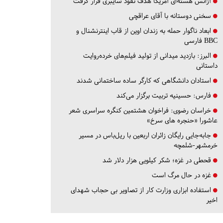
آژانس هسته‌ای آمریکا هدف نفوذ سایبری قرار گرفت
سخنی دوستانه با آقای عراقچی
ابعاد ناگوار حمله به زندان اوین از قاب اینترنشنال و
BBC فارسی
البرز:
بازدید میدانی از تولید فیلم‌های خرده‌روایت
داستانی
استادان دانشگاهی که کارگر ساده ساختمانی شدند
فارس:
حسینیه تربیت برگزار می‌کند
خراسان رضوی:
فراخوان هشتمین کنگره سراسری شعر
عاشورا «حنجره های سرخ»
جابه‌جایی رایگان زائران اربعین با ریل‌باس در مسیر
خرمشهر-شلمچه
قحطی در غزه؛ شکر کیلویی هزار دلار شد
غزه در حال مرگ است
استفاده ابزاری وزارت کار از تصاویر بی حجاب شهدای
اخیر