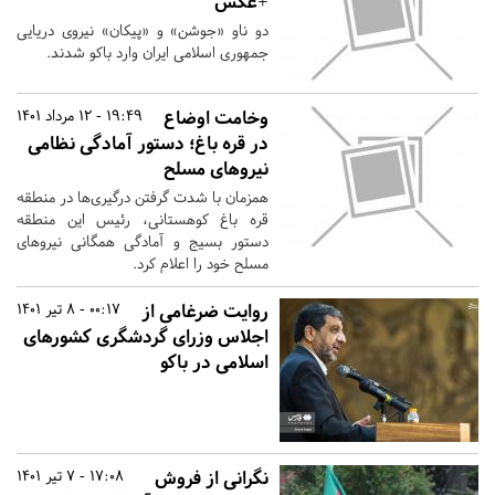
+عکس
دو ناو «جوشن» و «پیکان» نیروی دریایی
جمهوری اسلامی ایران وارد باکو شدند.
وخامت اوضاع
19:49 - 12 مرداد 1401
در قره باغ؛ دستور آمادگی نظامی
نیروهای مسلح
همزمان با شدت گرفتن درگیری‌ها در منطقه
قره باغ کوهستانی، رئیس این منطقه
دستور بسیج و آمادگی همگانی نیروهای
مسلح خود را اعلام کرد.
روایت ضرغامی از
00:17 - 8 تیر 1401
اجلاس وزرای گردشگری کشورهای
اسلامی در ‎باکو
نگرانی از فروش
17:08 - 7 تیر 1401