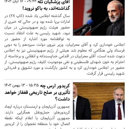
آقای پزشکیان تله
09:43 - 16 آبان 1403
گذاشته‌اند، به باکو نروید!
سال گذشته اجلاس یاد شده (کاپ ۲۸) در
امارات برپا شده بود و در حالی که خبری از
حضور هیئت رژیم صهیونیستی در میان
نبود، شهید رئیسی به علت انتقاد نسبت
به توافقنامه مورد اشاره از حضور در
اجلاس خودداری کرد و آقای محرابیان، وزیر نیروی دولت سیزدهم را به دوبی
فرستاد ولی هنگامی که معلوم شد هیئتی از رژیم صهیونیستی نیز به اجلاس
دعوت شده است، آقای محرابیان در اقدامی خدا‌پسندانه و انقلابی و برخاسته از
احترام به خون شهدای فلسطینی و نفی موجودیت کثیف رژیم صهیونیستی، از
حضور در اجلاس خود‌داری کرد و به کشور بازگشت و مورد تشویق و قدردانی
شهید رئیسی قرار گرفت.
کریدور ارس چه
15:35 - 13 بهمن 1402
تأثیری بر صلح تاریخی قفقاز خواهد
داشت؟
جمهوری آذربایجان و ارمنستان درباره ایجاد
کریدورهای حمل‌ونقل همگرایی دارند.
جمهوری آذربایجان با اعلام اینکه نقطه
اتصال خود با منطقه نخجوان را از کریدور