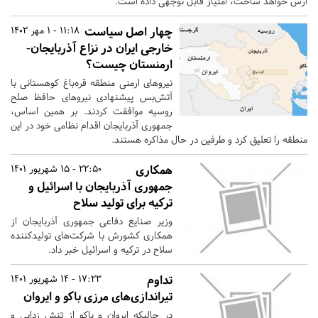
ارس خواهد ساخت، امتیاز قابل توجهی داده است.
چهار اصل سیاست
11:18 - 1 مهر 1402
خارجی ایران در نزاع آذربایجان-
ارمنستان چیست؟
نیروهای ارمنی منطقه قره‌باغ کوهستانی با
آتش‌بس پیشنهادی نیروهای حافظ صلح
روسیه موافقت کردند. بر همین اساس،
جمهوری آذربایجان اقدام نظامی خود در این
منطقه را تعلیق کرد و طرفین در حال مذاکره هستند.
همکاری
22:50 - 15 شهریور 1401
جمهوری آذربایجان با اسرائیل و
ترکیه برای تولید سلاح
وزیر صنایع دفاعی جمهوری آذربایجان از
همکاری کشورش با شرکت‌های تولیدکننده
سلاح در ترکیه و اسرائیل خبر داد.
تداوم
17:23 - 14 شهریور 1401
تیراندازی‌های مرزی باکو و ایروان
در حالیکه ایروان و باکو از تنش زدایی و