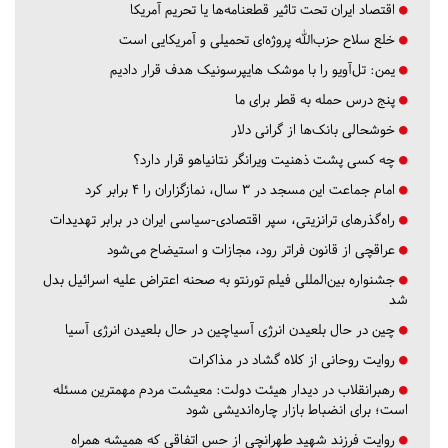
اقتصاد ایران تحت تاثیر قطعنامه‌ها یا تحریم‌ آمریکا
خلع سلاح حزب‌الله پروژه‌ای تحمیلی و آمریکایی است
یمن: تل‌آویو را با موشک هایپرسونیک هدف قرار دادیم
پنج درس‌ حمله به قطر برای ما
خوشحالی بانک‌ها از گرانی دلار
چه کسی پشت ذهنیت ویرانگر نتانیاهو قرار دارد؟
امام جماعت این مسجد در ۳ سال، نمازگزاران را ۴ برابر کرد
راه‌گذرهای ترانزیتی، سپر اقتصادی-سیاسی ایران در برابر تهدیدات
عراقچی از قانون فراتر رود، مجازات و استیضاح می‌شود
جشنواره بین‌المللی فیلم تورنتو به صحنه اعتراض علیه اسرائیل بدل
شد
چین در حال بلعیدن انرژی آسیاچین در حال بلعیدن انرژی آسیا
روایت روحانی از کلاه گشاد در مذاکرات
رهبرانقلاب در دیدار هیئت دولت: معیشت مردم مهمترین مسئله
است؛ برای انضباط بازار چاره‌اندیشی شود
روایت فرزند شهید طهرانچی از حس اتفاقی که همیشه همراه