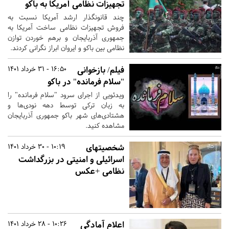
تجهیزات نظامی آمریکا به باکو
چند قانونگذار ارشد آمریکا نسبت به
فروش تجهیزات نظامی ساخت آمریکا به
جمهوری آذربایجان و برهم خوردن توازن
نظامی بین باکو و ایروان ابراز نگرانی کردند.
فیلم/ بازخوانی
16:50 - 31 خرداد 1401
"سلام فرمانده" در باکو
ویدئویی از اجرای سرود "سلام فرمانده" را
به زبان ترکی توسط دهه نودی‌ها و
هشتادی‌های شهر باکو جمهوری آذربایجان
مشاهده کنید.
شخصیتهای
10:19 - 30 خرداد 1401
اسرائیلی و امنیتی در بزرگداشت
نظامی +عکس
اعلام آمادگی
10:26 - 28 خرداد 1401