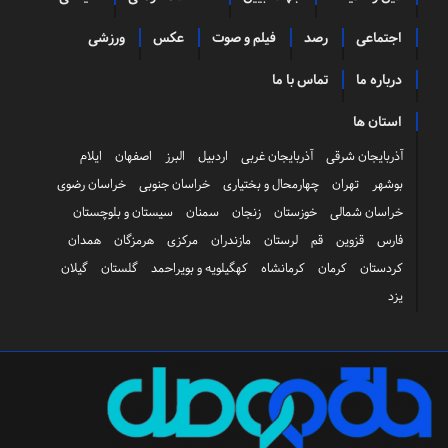
اجتماعی
رصد
فیلم و صوت
عکس
ورزشی
درباره ما
تماس با ما
استان ها
آذربایجان شرقی
آذربایجان غربی
اردبیل
البرز
اصفهان
ایلام
بوشهر
تهران
چهارمحال و بختیاری
خراسان جنوبی
خراسان رضوی
خراسان شمالی
خوزستان
زنجان
سمنان
سیستان و بلوچستان
فارس
قزوین
قم
لرستان
مازندران
مرکزی
هرمزگان
همدان
کردستان
کرمان
کرمانشاه
کهگیلویه و بویراحمد
گلستان
گیلان
یزد