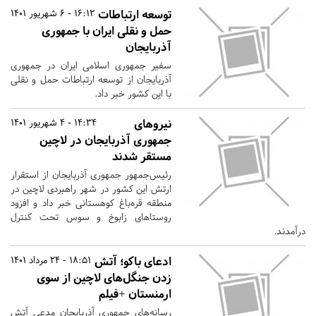
توسعه ارتباطات
16:12 - 6 شهریور 1401
حمل و نقلی ایران با جمهوری
آذربایجان
سفیر جمهوری اسلامی ایران در جمهوری
آذربایجان از توسعه ارتباطات حمل و نقلی
با این کشور خبر داد.
نیروهای
14:34 - 4 شهریور 1401
جمهوری آذربایجان در لاچین
مستقر شدند
رئیس‌جمهور جمهوری آذربایجان از استقرار
ارتش این کشور در شهر راهبردی لاچین در
منطقه قره‌باغ کوهستانی خبر داد و افزود
روستاهای زابوخ و سوس تحت کنترل
درآمدند.
ادعای باکو؛ آتش
18:51 - 24 مرداد 1401
زدن جنگل‌های لاچین از سوی
ارمنستان +فیلم
رسانه‌های جمهوری آذربایجان مدعی آتش