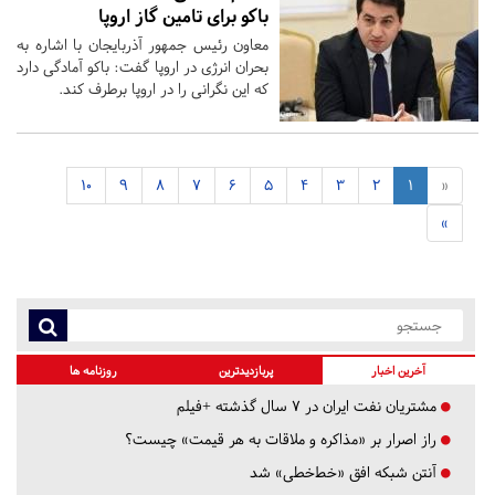
باکو برای تامین گاز اروپا
معاون رئیس جمهور آذربایجان با اشاره به
بحران انرژی در اروپا گفت: باکو آمادگی دارد
که این نگرانی را در اروپا برطرف کند.
10
9
8
7
6
5
4
3
2
1
«
»
آخرین اخبار
پربازدیدترین
روزنامه ها
مشتریان نفت ایران در ۷ سال گذشته +فیلم
راز اصرار بر «مذاکره و ملاقات به هر قیمت» چیست؟
آنتن شبکه افق «خط‌خطی» شد