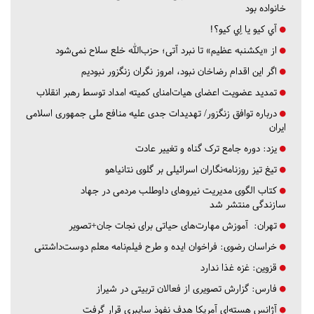
خانواده بود
آي كيو يا اِي كيو؟!
از «یکشنبه عظیم» تا نبرد آتی؛ حزب‌الله خلع سلاح نمی‌شود
اگر این اقدام رضاخان نبود، امروز نگران زنگزور نبودیم
تمدید عضویت اعضای هیات‌امنای کمیته امداد توسط رهبر انقلاب
درباره توافق زنگزور/ تهدیدات جدی علیه منافع ملی جمهوری اسلامی
ایران
یزد:
دوره جامع ترک گناه و تغییر عادت
تیغ تیز روزنامه‌نگاران اسرائیلی بر گلوی نتانیاهو
کتاب الگوی مدیریت نیروهای داوطلب مردمی در جهاد
سازندگی منتشر شد
تهران:
آموزش مهارت‌های حیاتی برای نجات جان+تصویر
خراسان رضوی:
فراخوان ایده و طرح فیلم‌نامه معلم دوست‌داشتنی
قزوین:
غزه غذا ندارد
فارس:
گزارش تصویری از فعالان تربیتی در شیراز
آژانس هسته‌ای آمریکا هدف نفوذ سایبری قرار گرفت