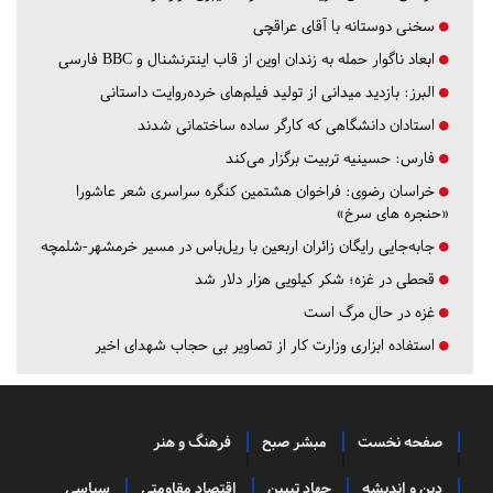
سخنی دوستانه با آقای عراقچی
ابعاد ناگوار حمله به زندان اوین از قاب اینترنشنال و BBC فارسی
البرز:
بازدید میدانی از تولید فیلم‌های خرده‌روایت داستانی
استادان دانشگاهی که کارگر ساده ساختمانی شدند
فارس:
حسینیه تربیت برگزار می‌کند
خراسان رضوی:
فراخوان هشتمین کنگره سراسری شعر عاشورا
«حنجره های سرخ»
جابه‌جایی رایگان زائران اربعین با ریل‌باس در مسیر خرمشهر-شلمچه
قحطی در غزه؛ شکر کیلویی هزار دلار شد
غزه در حال مرگ است
استفاده ابزاری وزارت کار از تصاویر بی حجاب شهدای اخیر
صفحه نخست
مبشر صبح
فرهنگ و هنر
دین و اندیشه
جهاد تبیین
اقتصاد مقاومتی
سیاسی