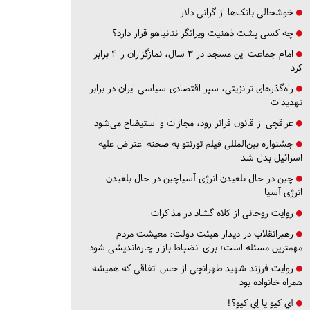
خوشحالی بانک‌ها از گرانی دلار
چه کسی پشت ذهنیت ویرانگر نتانیاهو قرار دارد؟
امام جماعت این مسجد در ۳ سال، نمازگزاران را ۴ برابر
کرد
راه‌گذرهای ترانزیتی، سپر اقتصادی-سیاسی ایران در برابر
تهدیدات
عراقچی از قانون فراتر رود، مجازات و استیضاح می‌شود
جشنواره بین‌المللی فیلم تورنتو به صحنه اعتراض علیه
اسرائیل بدل شد
چین در حال بلعیدن انرژی آسیاچین در حال بلعیدن
انرژی آسیا
روایت روحانی از کلاه گشاد در مذاکرات
رهبرانقلاب در دیدار هیئت دولت: معیشت مردم
مهمترین مسئله است؛ برای انضباط بازار چاره‌اندیشی شود
روایت فرزند شهید طهرانچی از حس اتفاقی که همیشه
همراه خانواده بود
آي كيو يا اِي كيو؟!