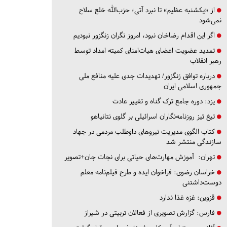
از «یکشنبه عظیم» تا نبرد آتی؛ حزب‌الله خلع سلاح
نمی‌شود
اگر این اقدام رضاخان نبود، امروز نگران زنگزور نبودیم
تمدید عضویت اعضای هیات‌امنای کمیته امداد توسط
رهبر انقلاب
درباره توافق زنگزور/ تهدیدات جدی علیه منافع ملی
جمهوری اسلامی ایران
یزد:
دوره جامع ترک گناه و تغییر عادت
تیغ تیز روزنامه‌نگاران اسرائیلی بر گلوی نتانیاهو
کتاب الگوی مدیریت نیروهای داوطلب مردمی در جهاد
سازندگی منتشر شد
تهران:
آموزش مهارت‌های حیاتی برای نجات جان+تصویر
خراسان رضوی:
فراخوان ایده و طرح فیلم‌نامه معلم
دوست‌داشتنی
قزوین:
غزه غذا ندارد
فارس:
گزارش تصویری از فعالان تربیتی در شیراز