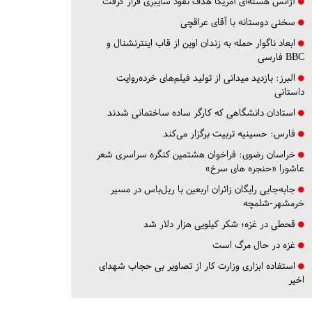
آژانس هسته‌ای آمریکا هدف نفوذ سایبری قرار گرفت
سخنی دوستانه با آقای عراقچی
ابعاد ناگوار حمله به زندان اوین از قاب اینترنشنال و
BBC فارسی
البرز:
بازدید میدانی از تولید فیلم‌های خرده‌روایت
داستانی
استادان دانشگاهی که کارگر ساده ساختمانی شدند
فارس:
حسینیه تربیت برگزار می‌کند
خراسان رضوی:
فراخوان هشتمین کنگره سراسری شعر
عاشورا «حنجره های سرخ»
جابه‌جایی رایگان زائران اربعین با ریل‌باس در مسیر
خرمشهر-شلمچه
قحطی در غزه؛ شکر کیلویی هزار دلار شد
غزه در حال مرگ است
استفاده ابزاری وزارت کار از تصاویر بی حجاب شهدای
اخیر