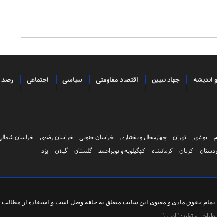
و اندیشه
جهاد تبیین
اقتصاد مقاومتی
سیاسی
اجتماعی
رصد
م
بوشهر
تهران
چهارمحال و بختیاری
خراسان جنوبی
خراسان رضوی
خراسان شمالی
دستان
کرمان
کرمانشاه
کهگیلویه و بویراحمد
گلستان
گیلان
یزد
تمام حقوق مادی و معنوی این سایت متعلق به
حلقه وصل
است و استفاده از مطالب با 
طراحی و تولید:
"اورس"