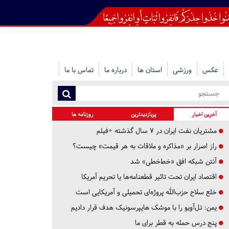
عکس
ورزشی
استان ها
درباره ما
تماس با ما
آخرین اخبار
پربازدیدترین
روزنامه ها
مشتریان نفت ایران در ۷ سال گذشته +فیلم
راز اصرار بر «مذاکره و ملاقات به هر قیمت» چیست؟
آنتن شبکه افق «خط‌خطی» شد
اقتصاد ایران تحت تاثیر قطعنامه‌ها یا تحریم‌ آمریکا
خلع سلاح حزب‌الله پروژه‌ای تحمیلی و آمریکایی است
یمن: تل‌آویو را با موشک هایپرسونیک هدف قرار دادیم
پنج درس‌ حمله به قطر برای ما