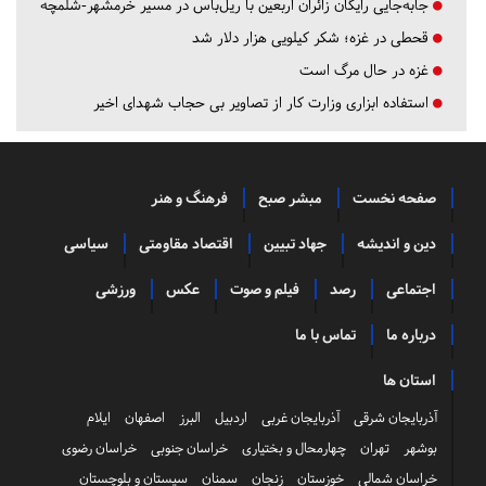
جابه‌جایی رایگان زائران اربعین با ریل‌باس در مسیر خرمشهر-شلمچه
قحطی در غزه؛ شکر کیلویی هزار دلار شد
غزه در حال مرگ است
استفاده ابزاری وزارت کار از تصاویر بی حجاب شهدای اخیر
صفحه نخست
مبشر صبح
فرهنگ و هنر
دین و اندیشه
جهاد تبیین
اقتصاد مقاومتی
سیاسی
اجتماعی
رصد
فیلم و صوت
عکس
ورزشی
درباره ما
تماس با ما
استان ها
آذربایجان شرقی
آذربایجان غربی
اردبیل
البرز
اصفهان
ایلام
بوشهر
تهران
چهارمحال و بختیاری
خراسان جنوبی
خراسان رضوی
خراسان شمالی
خوزستان
زنجان
سمنان
سیستان و بلوچستان