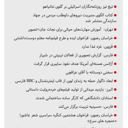
تیغ تیز روزنامه‌نگاران اسرائیلی بر گلوی نتانیاهو
کتاب الگوی مدیریت نیروهای داوطلب مردمی در جهاد
سازندگی منتشر شد
تهران:
آموزش مهارت‌های حیاتی برای نجات جان+تصویر
خراسان رضوی:
فراخوان ایده و طرح فیلم‌نامه معلم دوست‌داشتنی
قزوین:
غزه غذا ندارد
فارس:
گزارش تصویری از فعالان تربیتی در شیراز
آژانس هسته‌ای آمریکا هدف نفوذ سایبری قرار گرفت
سخنی دوستانه با آقای عراقچی
ابعاد ناگوار حمله به زندان اوین از قاب اینترنشنال و BBC فارسی
البرز:
بازدید میدانی از تولید فیلم‌های خرده‌روایت داستانی
استادان دانشگاهی که کارگر ساده ساختمانی شدند
فارس:
حسینیه تربیت برگزار می‌کند
خراسان رضوی:
فراخوان هشتمین کنگره سراسری شعر عاشورا
«حنجره های سرخ»