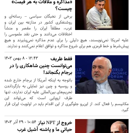
«مذاکره و ملاقات به هر قیمت»
چیست؟
برخی از نخبگان سیاسی – رسانه‌ای و
روشنفکری کشور در منازعه بین ایران و
غرب، مطلقاً ایران را مقصر و منشأ
اختلافات می‌دانند و حتی نقد ملموسی را
علیه امریکا نمی‌نویسند، هیچ دلیلی را برای عدم مذاکره نمی‌پذیرند و هیچ
پیش‌شرط و خط قرمزی هم برای شروع مذاکره و توافق اعلام نمی‌کنند و ندارند.
فقط ظریف
12:43 - 8 بهمن 1403
می‌توانست چنین شاهکاری را در
برجام بگنجاند!
باتوجه به اینکه آمریکا از برجام خارج شده
و روسیه و چین نیز تمایلی به بازگرداندن
تحریم‌های بین‌المللی علیه ایران ندارند، تنها
طرف اروپایی است که می‌تواند این
مکانیسم را فعال کند. از این‌رو جلوگیری از این اقدام باید در اولویت ایران قرار
گیرد.
خروج از NPT نیاز
10:54 - 29 آذر 1403
حیاتی ما و پاشنه آشیل غرب