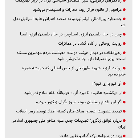
راه‌گذرهای ترانزیتی، سپر اقتصادی-سیاسی ایران در برابر تهدیدات
عراقچی از قانون فراتر رود، مجازات و استیضاح می‌شود
جشنواره بین‌المللی فیلم تورنتو به صحنه اعتراض علیه اسرائیل بدل
شد
چین در حال بلعیدن انرژی آسیاچین در حال بلعیدن انرژی آسیا
روایت روحانی از کلاه گشاد در مذاکرات
رهبرانقلاب در دیدار هیئت دولت: معیشت مردم مهمترین مسئله
است؛ برای انضباط بازار چاره‌اندیشی شود
روایت فرزند شهید طهرانچی از حس اتفاقی که همیشه همراه
خانواده بود
آي كيو يا اِي كيو؟!
از «یکشنبه عظیم» تا نبرد آتی؛ حزب‌الله خلع سلاح نمی‌شود
اگر این اقدام رضاخان نبود، امروز نگران زنگزور نبودیم
تمدید عضویت اعضای هیات‌امنای کمیته امداد توسط رهبر انقلاب
درباره توافق زنگزور/ تهدیدات جدی علیه منافع ملی جمهوری اسلامی
ایران
یزد:
دوره جامع ترک گناه و تغییر عادت