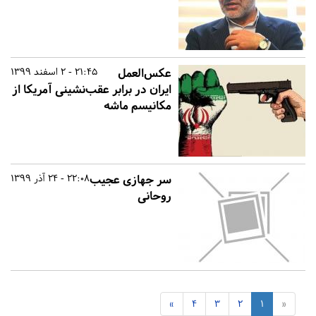
عکس‌العمل
21:45 - 2 اسفند 1399
ایران در برابر عقب‌نشینی آمریکا از
مکانیسم ماشه
سر جهازی عجیب
22:08 - 24 آذر 1399
روحانی
»
4
3
2
1
«