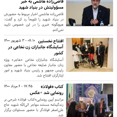
قاضی‌زاده هاشمی به خبر
مسؤولیتش در بنیاد شهید
قاضی‌زاده هاشمی اخبار مربوط به حضورش
در بنیاد شهید را تلویحاً رد کرد و گفت:
هیچگونه خبری را در این خصوص تایید
نمی‌کنم.
افتتاح نخستین
07:10 - 3 شهریور 1400
آسایشگاه جانبازان زن نخاعی در
کشور
آسایشگاه جانبازان نخاعی «هاجر» ویژه
زنان جانباز ضایعه نخاعی با حضور معاون
رئیس جمهور و رئیس بنیاد شهید و امور
ایثارگران افتتاح شد.
کتاب «فولاذ»
17:45 - 6 مرداد 1400
رونمایی شد +عکس
مراسم آیین رونمایی«کتاب فولاذ» شرحی بر
زندگینامه مستند مهاجر الی‌الله شهید حاج
علی‌اصغر فولادگر با حضور مسئولان برگزار
شد.