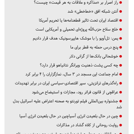
راز اصرار بر «مذاکره و ملاقات به هر قیمت» چیست؟
آنتن شبکه افق «خط‌خطی» شد
اقتصاد ایران تحت تاثیر قطعنامه‌ها یا تحریم‌ آمریکا
خلع سلاح حزب‌الله پروژه‌ای تحمیلی و آمریکایی است
یمن: تل‌آویو را با موشک هایپرسونیک هدف قرار دادیم
پنج درس‌ حمله به قطر برای ما
خوشحالی بانک‌ها از گرانی دلار
چه کسی پشت ذهنیت ویرانگر نتانیاهو قرار دارد؟
امام جماعت این مسجد در ۳ سال، نمازگزاران را ۴ برابر کرد
راه‌گذرهای ترانزیتی، سپر اقتصادی-سیاسی ایران در برابر تهدیدات
عراقچی از قانون فراتر رود، مجازات و استیضاح می‌شود
جشنواره بین‌المللی فیلم تورنتو به صحنه اعتراض علیه اسرائیل بدل
شد
چین در حال بلعیدن انرژی آسیاچین در حال بلعیدن انرژی آسیا
روایت روحانی از کلاه گشاد در مذاکرات
رهبرانقلاب در دیدار هیئت دولت: معیشت مردم مهمترین مسئله