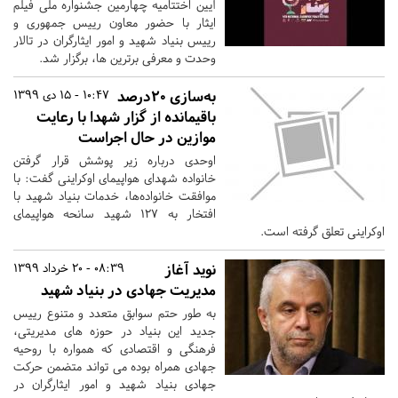
آیین اختتامیه چهارمین جشنواره ملی فیلم
ایثار با حضور معاون رییس جمهوری و
رییس بنیاد شهید و امور ایثارگران در تالار
وحدت و معرفی برترین ها، برگزار شد.
به‌سازی ۲۰درصد
10:47 - 15 دی 1399
باقیمانده از گزار شهدا با رعایت
موازین در حال اجراست
اوحدی درباره زیر پوشش قرار گرفتن
خانواده شهدای هواپیمای اوکراینی گفت: با
موافقت خانواده‌ها، خدمات بنیاد شهید با
افتخار به ۱۲۷ شهید سانحه هواپیمای
اوکراینی تعلق گرفته است.
نوید آغاز
08:39 - 20 خرداد 1399
مدیریت جهادی در بنیاد شهید
به طور حتم سوابق متعدد و متنوع رییس
جدید این بنیاد در حوزه های مدیریتی،
فرهنگی و اقتصادی که همواره با روحیه
جهادی همراه بوده می تواند متضمن حرکت
جهادی بنیاد شهید و امور ایثارگران در