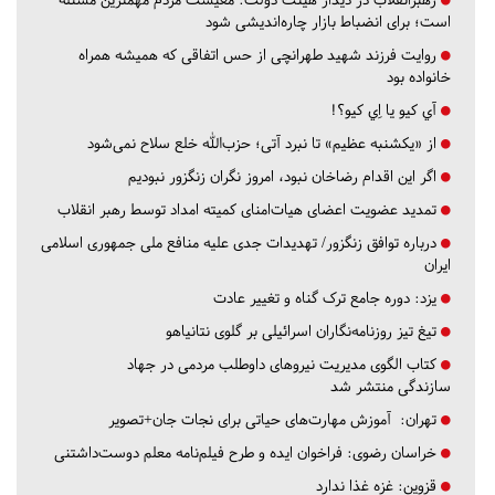
است؛ برای انضباط بازار چاره‌اندیشی شود
روایت فرزند شهید طهرانچی از حس اتفاقی که همیشه همراه
خانواده بود
آي كيو يا اِي كيو؟!
از «یکشنبه عظیم» تا نبرد آتی؛ حزب‌الله خلع سلاح نمی‌شود
اگر این اقدام رضاخان نبود، امروز نگران زنگزور نبودیم
تمدید عضویت اعضای هیات‌امنای کمیته امداد توسط رهبر انقلاب
درباره توافق زنگزور/ تهدیدات جدی علیه منافع ملی جمهوری اسلامی
ایران
یزد:
دوره جامع ترک گناه و تغییر عادت
تیغ تیز روزنامه‌نگاران اسرائیلی بر گلوی نتانیاهو
کتاب الگوی مدیریت نیروهای داوطلب مردمی در جهاد
سازندگی منتشر شد
تهران:
آموزش مهارت‌های حیاتی برای نجات جان+تصویر
خراسان رضوی:
فراخوان ایده و طرح فیلم‌نامه معلم دوست‌داشتنی
قزوین:
غزه غذا ندارد