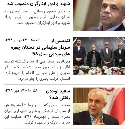
شهید و امور ایثارگران منصوب شد
با حکم حسن روحانی سعید اوحدی به
عنوان معاون رئیس‌جمهور و رئیس بنیاد
شهید و امور ایثارگران منصوب شد.
تندیسی از
15:02 - 27 بهمن 1398
سردار سلیمانی در دستان چهره
های مردمی سال 98
میرباقری:رسانه ملی از سال گذشته توسط
آقای زین‌العابدین مدیر شبکه یک، سایر
مدیران و علی ضیا این اقدام را شروع کرد.
امسال حرکت بهتری را جلو می‌برد.
سعید اوحدی
16:58 - 17 مهر 1398
رفتنی شد؟
سعید اوحدی که این روزها شایعه رفتنش
از سازمان فرهنگی و هنری شهرداری تهران
مطرح شده از بهمن‌ماه 1396 هدایت این
سازمان بزرگ را برعهده گرفت.