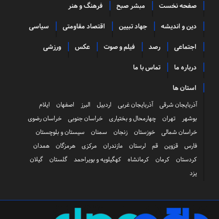
صفحه نخست
مبشر صبح
فرهنگ و هنر
دین و اندیشه
جهاد تبیین
اقتصاد مقاومتی
سیاسی
اجتماعی
رصد
فیلم و صوت
عکس
ورزشی
درباره ما
تماس با ما
استان ها
آذربایجان شرقی
آذربایجان غربی
اردبیل
البرز
اصفهان
ایلام
بوشهر
تهران
چهارمحال و بختیاری
خراسان جنوبی
خراسان رضوی
خراسان شمالی
خوزستان
زنجان
سمنان
سیستان و بلوچستان
فارس
قزوین
قم
لرستان
مازندران
مرکزی
هرمزگان
همدان
کردستان
کرمان
کرمانشاه
کهگیلویه و بویراحمد
گلستان
گیلان
یزد