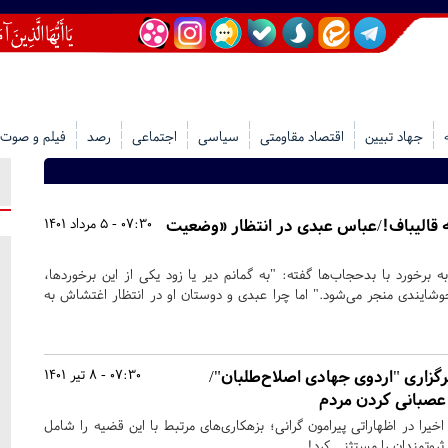
جهاد تبیین
اقتصاد مقاومتی
سیاسی
اجتماعی
رصد
فیلم و صوت
ه قالیباف!/عباس عبدی در انتظار «وضعیت
07:30 - 5 مرداد 1401
 برخورد با بدحجاب‌ها گفته: "به گمانم دیر یا زود یکی از این برخوردها،
ایندی منجر می‌شود." اما چرا عبدی و دوستان او در انتظار اغتشاش به
رگزاری "اردوی جهادی اصلاح‌طلبان"/
07:30 - 8 تیر 1401
عصبانی کردن مردم
را در اظهاراتی پیرامون گرانی؛ بزهکاری‌های مرتبط با این قضیه را شامل
تمندان را مستثنی کرد!