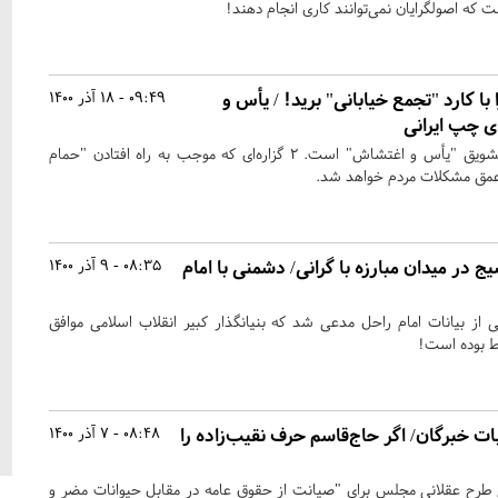
ه اصولگرایان نمی‌توانند کاری انجام دهند!
ا کارد "تجمع خیابانی" برید! / یأس و
09:49 - 18 آذر 1400
ی چپ ایرانی
ژانر این روزهای چپ ایرانی تشویق "یأس و اغتشاش" است. ۲ گزاره‌ای که موجب به راه افتادن "حمام
 عمق مشکلات مردم خواهد شد.
در میدان مبارزه با گرانی/ دشمنی با امام
08:35 - 9 آذر 1400
ز بیانات امام راحل مدعی شد که بنیانگذار کبیر انقلاب اسلامی موافق
ط بوده است!
ات خبرگان/ اگر حاج‌قاسم حرف نقیب‌زاده را
08:48 - 7 آذر 1400
 طرح عقلانی مجلس برای "صیانت از حقوق عامه در مقابل حیوانات مضر و