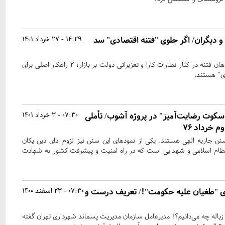
حجاریان، تاجزاده، CFR و دیگران/ اگر جلوی "فتنه اقتصادی" سد
14:29 - 27 خرداد 1401
دستگیری و رسواسازی فرماندهان فتنه در کنار نظارات کارا و تعزیراتی دولت بر بازار؛ 2 راهکار اصلی برای
دی" هستند.
 "سکوت رضایت‌آمیز" در پروژه آشوب/ تأملی
07:30 - 3 خرداد 1401
م خرداد ۷۶
 جاریه الهی هستند. یکی از نمودهای این سنن نیز لزوم ادای دین یکان
ظام اسلامی و شهدایی است که در راه امنیت و پیشرفت کشور به شهادت
ی "طغیان علیه حکومت"!/ تعریف درست و
07:30 - 23 اسفند 1400
زباله چه می‌دانیم؟! مدیرعامل سازمان مدیریت پسماند شهرداری تهران گفته