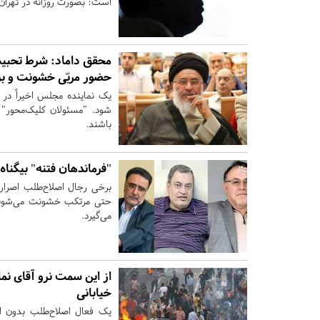
است: بصورت روزانه در تهران ۴ الی ۵ خودروی غیر مجاز جمع‌آوری زباله توقیف می‌شون
محقق داماد: شرط تحبی
حضور مربّی خشونت و برا
یک نماینده مجلس اخیراً در 
شود. "مسئولان کلیک‌محور" 
باشند.
"فرماندهان فتنه" بیگناه‌
برخی رجال اصلاح‌طلب اصرار د
حتی مرتکب خشونت می‌شوند! 
می‌گیرد.
از این سمت نرو آقای نم
خیابانی
یک فعال اصلاح‌طلب بدون ا