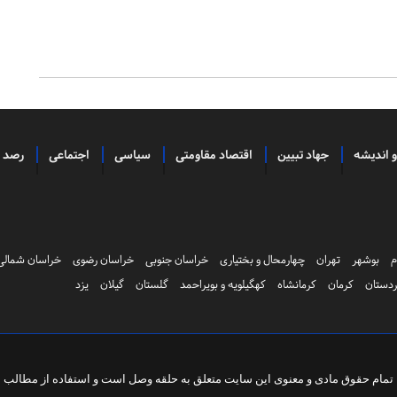
و اندیشه
جهاد تبیین
اقتصاد مقاومتی
سیاسی
اجتماعی
رصد
م
بوشهر
تهران
چهارمحال و بختیاری
خراسان جنوبی
خراسان رضوی
خراسان شمالی
دستان
کرمان
کرمانشاه
کهگیلویه و بویراحمد
گلستان
گیلان
یزد
تمام حقوق مادی و معنوی این سایت متعلق به
حلقه وصل
است و استفاده از مطالب با 