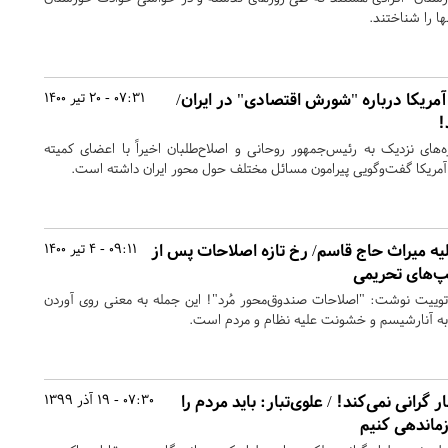
ها را شناختند.
مریکا درباره "شورش اقتصادی" در ایران/
07:31 - 20 تیر 1400
!
های نزدیک به رئیس‌جمهور روحانی و اصلاح‌طلبان اخیراً با اعضای کمیته
مریکا گفت‌وگویی پیرامون مسائل مختلف حول محور ایران داشته است.
ه میراث حاج قاسم/ رخ تازه اصلاحات پس از
09:11 - 4 تیر 1400
پ‌های تحریمی
توییت نوشت: "اصلاحات صندوق‌محور مُرد"! این جمله به معنی روی آوردن
 آنارشیسم و خشونت علیه نظام و مردم است.
 گرانی نمی‌کند! / علوی‌تبار: باید مردم را
07:30 - 19 آذر 1399
زماندهی کنیم