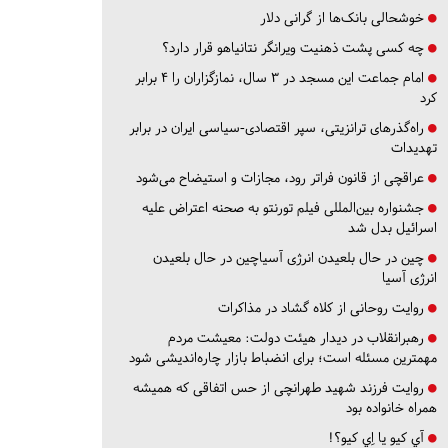
خوشحالی بانک‌ها از گرانی دلار
چه کسی پشت ذهنیت ویرانگر نتانیاهو قرار دارد؟
امام جماعت این مسجد در ۳ سال، نمازگزاران را ۴ برابر
کرد
راه‌گذرهای ترانزیتی، سپر اقتصادی-سیاسی ایران در برابر
تهدیدات
عراقچی از قانون فراتر رود، مجازات و استیضاح می‌شود
جشنواره بین‌المللی فیلم تورنتو به صحنه اعتراض علیه
اسرائیل بدل شد
چین در حال بلعیدن انرژی آسیاچین در حال بلعیدن
انرژی آسیا
روایت روحانی از کلاه گشاد در مذاکرات
رهبرانقلاب در دیدار هیئت دولت: معیشت مردم
مهمترین مسئله است؛ برای انضباط بازار چاره‌اندیشی شود
روایت فرزند شهید طهرانچی از حس اتفاقی که همیشه
همراه خانواده بود
آي كيو يا اِي كيو؟!