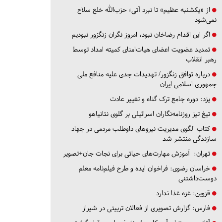
از «یکشنبه عظیم» تا نبرد آتی؛ حزب‌الله خلع سلاح
نمی‌شود
اگر این اقدام رضاخان نبود، امروز نگران زنگزور نبودیم
تمدید عضویت اعضای هیات‌امنای کمیته امداد توسط
رهبر انقلاب
درباره توافق زنگزور/ تهدیدات جدی علیه منافع ملی
جمهوری اسلامی ایران
یزد:
دوره جامع ترک گناه و تغییر عادت
تیغ تیز روزنامه‌نگاران اسرائیلی بر گلوی نتانیاهو
کتاب الگوی مدیریت نیروهای داوطلب مردمی در جهاد
سازندگی منتشر شد
تهران:
آموزش مهارت‌های حیاتی برای نجات جان+تصویر
خراسان رضوی:
فراخوان ایده و طرح فیلم‌نامه معلم
دوست‌داشتنی
قزوین:
غزه غذا ندارد
فارس:
گزارش تصویری از فعالان تربیتی در شیراز