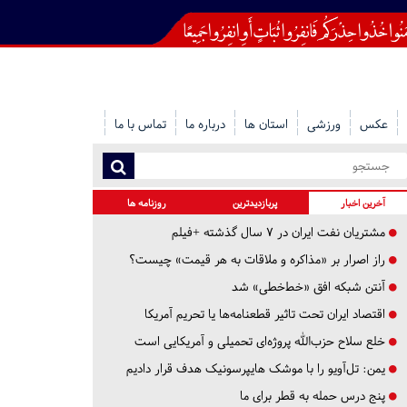
عکس
ورزشی
استان ها
درباره ما
تماس با ما
آخرین اخبار
پربازدیدترین
روزنامه ها
مشتریان نفت ایران در ۷ سال گذشته +فیلم
راز اصرار بر «مذاکره و ملاقات به هر قیمت» چیست؟
آنتن شبکه افق «خط‌خطی» شد
اقتصاد ایران تحت تاثیر قطعنامه‌ها یا تحریم‌ آمریکا
خلع سلاح حزب‌الله پروژه‌ای تحمیلی و آمریکایی است
یمن: تل‌آویو را با موشک هایپرسونیک هدف قرار دادیم
پنج درس‌ حمله به قطر برای ما