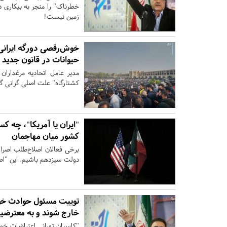
خطرناک" را منجر به بیکاری دا
زمین نیست!
خوش‌رقصی دورگه ایرانی
حیوانات در قانون جدید
مدیر عامل اتحادیه مرغدارا
کشتارگاه" علت اصلی گرانی گ
"ایران یا آمریکا"، چه کس
کشور میان مهاجمان
برخی فعالان اصلاح‌طلب اصرا
دولت سیزدهم باشیم. این "اص
توییت مسئول حوادث خوز
خارج شوند و به معترضین
"کاسبان تهرانی اعتراضات خ