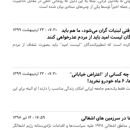
لی نه به‌دلیل گرانی، بلکه به این دلیل که روحانی گاهی در مقابل حاکمیت
ن جمله اخیراً توسط یکی از چپ‌های ستادی بیان شده است.
ی لبنیات گران می‌شود، ما هم باید
07:30 - 23 اردیبهشت 1399
گان لیست امید باید از مردم عذرخواهی کنند
کرده است که تنظیم‌کنندگان "لیست امید" باید بصورت شفاف از مردم
چه کسانی از "اعتراض خیابانی"
07:30 - 22 اردیبهشت 1399
خرید!
فقط یک‌دهم جامعه ایرانی امکان زندگی مناسب را دارند! او البته برای این
ها در سرزمین های اشغالی
17:59 - 14 تیر 1398
اعتراضات یهودیان اتیوپیایی در مناطق اشغالی ۱۹۴۸ علیه سیاست‌ها و اقدامات نژادپرستانه رژیم اشغالگر