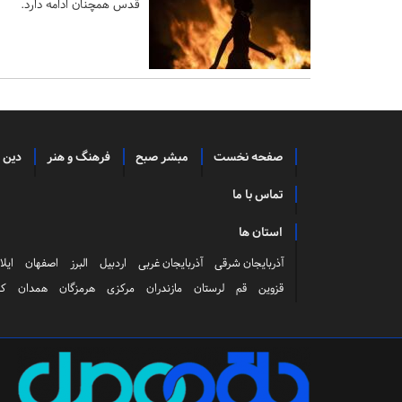
قدس همچنان ادامه دارد.
صفحه نخست
مبشر صبح
فرهنگ و هنر
دین 
تماس با ما
استان ها
آذربایجان شرقی
آذربایجان غربی
اردبیل
البرز
اصفهان
ایلا
قزوین
قم
لرستان
مازندران
مرکزی
هرمزگان
همدان
کر