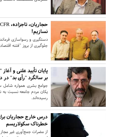
نسازیم!
جلوگیری از بروز "فتنه اقتصا
پایان تأیید علنی و آغاز
بر سالگرد "رأی بد" در دو
جوامع بشری همواره شامل سنن
یکان مردم جامعه نسبت به ن
رسیده‌اند.
درس خارج حجاریان برا
خطرناک سکولاریسم
از مضرات جمع‌آوری غیر مجاز 