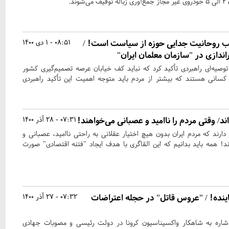
د.
ب روحانیت جدایی حوزه از سیاست است! /
08:51 - 1 دی 1400
ندازی در "سازمان معلمان ایران"
توصیه‌ای راهبردی تأکید کرد که نباید کف خیابان عرصه تصمیم‌گیری کشور
کسانی هستند که بیشتر از مردم باید متوجه اهمیت این تأکید راهبردی
اند/ وقتی مردم را ناامید و عصبانی می‌خواهند!
07:31 - 28 آذر 1400
ارند که مردم ایران بدون هیچ اختیار عقلانی به راحتی ناامید، عصبانی و
همه باید بدانیم که این القاگری با هدف ایجاد "فتنه اقتصادی" صورت
اینده! / "عروس قاتل" در حجله اعتراضات
07:32 - 27 آذر 1400
شاره به شاهکار واکسیناسیون کرونا در دولت رئیسی و مصوبات جهادی