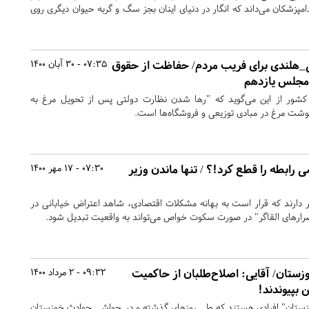
مپزشکان می‌داند که انگار در دنیای اینان بجز سگ و گربه حیوان دیگری روی
_هلندی برای فریب مردم/ حفاظت از حقوق
07:35 - 30 آبان 1400
 مجلس یازدهم
ن کشور از این می‌گوید که "رها شدن نظارت دولتی پس از تحویل مرغ به
وشت مرغ در مبادی توزیعی و فروشگاه‌ها است.
ی رابطه را قطع کرد!؟ / تنها ماندن وزیر
07:30 - 17 مهر 1400
ر دارند که قرار است به بهانه مشکلات اقتصادی، شاهد اعتراض خیابانی در
رارهای القاگر" در صورت سکوت خواص می‌تواند به واقعیت تبدیل شود.
ستان/ آقایی: اصلاح‌طلبان از حاکمیت
09:32 - 2 مرداد 1400
 بپیوندند!
وزستان" افرادی هستند که طی روزهای گذشته و در حواشی حوادث خوزستان