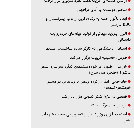
آژانس هسته‌ای آمریکا هدف نفوذ سایبری قرار گرفت
سخنی دوستانه با آقای عراقچی
ابعاد ناگوار حمله به زندان اوین از قاب اینترنشنال و
BBC فارسی
البرز:
بازدید میدانی از تولید فیلم‌های خرده‌روایت
داستانی
استادان دانشگاهی که کارگر ساده ساختمانی شدند
فارس:
حسینیه تربیت برگزار می‌کند
خراسان رضوی:
فراخوان هشتمین کنگره سراسری شعر
عاشورا «حنجره های سرخ»
جابه‌جایی رایگان زائران اربعین با ریل‌باس در مسیر
خرمشهر-شلمچه
قحطی در غزه؛ شکر کیلویی هزار دلار شد
غزه در حال مرگ است
استفاده ابزاری وزارت کار از تصاویر بی حجاب شهدای
اخیر