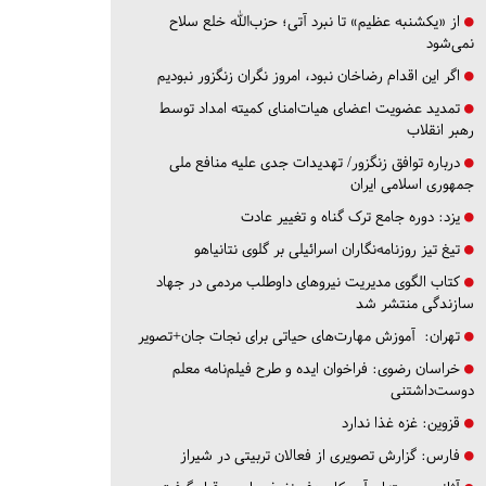
از «یکشنبه عظیم» تا نبرد آتی؛ حزب‌الله خلع سلاح
نمی‌شود
اگر این اقدام رضاخان نبود، امروز نگران زنگزور نبودیم
تمدید عضویت اعضای هیات‌امنای کمیته امداد توسط
رهبر انقلاب
درباره توافق زنگزور/ تهدیدات جدی علیه منافع ملی
جمهوری اسلامی ایران
یزد:
دوره جامع ترک گناه و تغییر عادت
تیغ تیز روزنامه‌نگاران اسرائیلی بر گلوی نتانیاهو
کتاب الگوی مدیریت نیروهای داوطلب مردمی در جهاد
سازندگی منتشر شد
تهران:
آموزش مهارت‌های حیاتی برای نجات جان+تصویر
خراسان رضوی:
فراخوان ایده و طرح فیلم‌نامه معلم
دوست‌داشتنی
قزوین:
غزه غذا ندارد
فارس:
گزارش تصویری از فعالان تربیتی در شیراز