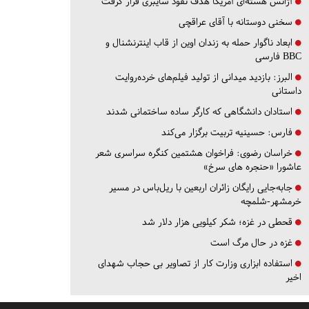
آژانس هسته‌ای آمریکا هدف نفوذ سایبری قرار گرفت
سخنی دوستانه با آقای عراقچی
ابعاد ناگوار حمله به زندان اوین از قاب اینترنشنال و
BBC فارسی
البرز:
بازدید میدانی از تولید فیلم‌های خرده‌روایت
داستانی
استادان دانشگاهی که کارگر ساده ساختمانی شدند
فارس:
حسینیه تربیت برگزار می‌کند
خراسان رضوی:
فراخوان هشتمین کنگره سراسری شعر
عاشورا «حنجره های سرخ»
جابه‌جایی رایگان زائران اربعین با ریل‌باس در مسیر
خرمشهر-شلمچه
قحطی در غزه؛ شکر کیلویی هزار دلار شد
غزه در حال مرگ است
استفاده ابزاری وزارت کار از تصاویر بی حجاب شهدای
اخیر