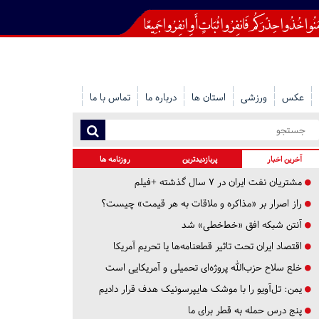
عکس
ورزشی
استان ها
درباره ما
تماس با ما
آخرین اخبار
پربازدیدترین
روزنامه ها
مشتریان نفت ایران در ۷ سال گذشته +فیلم
راز اصرار بر «مذاکره و ملاقات به هر قیمت» چیست؟
آنتن شبکه افق «خط‌خطی» شد
اقتصاد ایران تحت تاثیر قطعنامه‌ها یا تحریم‌ آمریکا
خلع سلاح حزب‌الله پروژه‌ای تحمیلی و آمریکایی است
یمن: تل‌آویو را با موشک هایپرسونیک هدف قرار دادیم
پنج درس‌ حمله به قطر برای ما