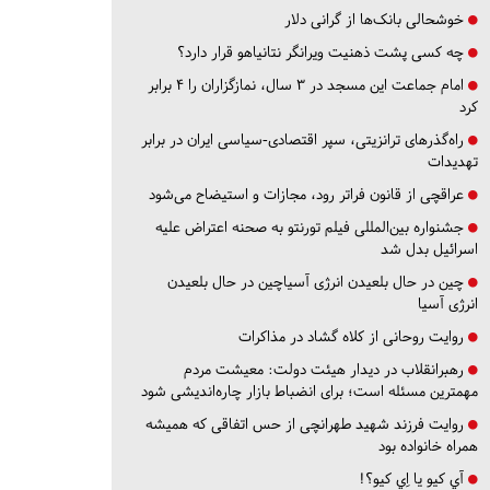
خوشحالی بانک‌ها از گرانی دلار
چه کسی پشت ذهنیت ویرانگر نتانیاهو قرار دارد؟
امام جماعت این مسجد در ۳ سال، نمازگزاران را ۴ برابر
کرد
راه‌گذرهای ترانزیتی، سپر اقتصادی-سیاسی ایران در برابر
تهدیدات
عراقچی از قانون فراتر رود، مجازات و استیضاح می‌شود
جشنواره بین‌المللی فیلم تورنتو به صحنه اعتراض علیه
اسرائیل بدل شد
چین در حال بلعیدن انرژی آسیاچین در حال بلعیدن
انرژی آسیا
روایت روحانی از کلاه گشاد در مذاکرات
رهبرانقلاب در دیدار هیئت دولت: معیشت مردم
مهمترین مسئله است؛ برای انضباط بازار چاره‌اندیشی شود
روایت فرزند شهید طهرانچی از حس اتفاقی که همیشه
همراه خانواده بود
آي كيو يا اِي كيو؟!