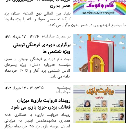
عصر مدرن
بنیاد بین المللی نهج البلاغه استان یزد
کارگاه تخصصی سواد رسانه را ویژه مادرها
با موضوع فرزندپروری در عصر مدرن برگزار می کند.
در عمارت صادقیه؛
12:36 - 17 خرداد 1402
برگزاری دوره ی فرهنگی تربیتی
ویژه ششمی ها
ثبت نام دوره ی فرهنگی تربیتی از سوی
مؤسسه «دروازه دانش» ویژه پسرهای
کلاس ششمی یزد آغاز و تا 20 خردادماه
ادامه می یابد.
پنجشنبه 25
14:57 - 13 خرداد 1402
خردادماه؛
رویداد «روایت بازی» میزبان
فعالان یزدی حوزه بازی می شود
رویداد «روایت بازی» با همکاری خانه
همبازی مشهدمقدس اینبار به میزبانی
فعالان عرصه بازی یزد 25 خردادماه برگزار