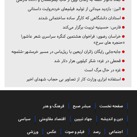
البرز:
بازدید میدانی از تولید فیلم‌های خرده‌روایت داستانی
استادان دانشگاهی که کارگر ساده ساختمانی شدند
فارس:
حسینیه تربیت برگزار می‌کند
خراسان رضوی:
فراخوان هشتمین کنگره سراسری شعر عاشورا
«حنجره های سرخ»
جابه‌جایی رایگان زائران اربعین با ریل‌باس در مسیر خرمشهر-شلمچه
قحطی در غزه؛ شکر کیلویی هزار دلار شد
غزه در حال مرگ است
استفاده ابزاری وزارت کار از تصاویر بی حجاب شهدای اخیر
صفحه نخست
مبشر صبح
فرهنگ و هنر
دین و اندیشه
جهاد تبیین
اقتصاد مقاومتی
سیاسی
اجتماعی
رصد
فیلم و صوت
عکس
ورزشی