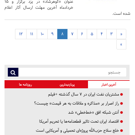
عنوان «گوهرشاد» در یزد برگزار و 15
خردادماه آخرین مهلت ارسال آثار اعلام
شده است.
12
11
10
9
8
7
6
5
4
3
«
»
آخرین اخبار
پربازدیدترین
روزنامه ها
مشتریان نفت ایران در ۷ سال گذشته +فیلم
راز اصرار بر «مذاکره و ملاقات به هر قیمت» چیست؟
آنتن شبکه افق «خط‌خطی» شد
اقتصاد ایران تحت تاثیر قطعنامه‌ها یا تحریم‌ آمریکا
خلع سلاح حزب‌الله پروژه‌ای تحمیلی و آمریکایی است