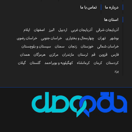
درباره ما
تماس با ما
استان ها
آذربایجان شرقی
آذربایجان غربی
اردبیل
البرز
اصفهان
ایلام
بوشهر
تهران
چهارمحال و بختیاری
خراسان جنوبی
خراسان رضوی
خراسان شمالی
خوزستان
زنجان
سمنان
سیستان و بلوچستان
فارس
قزوین
قم
لرستان
مازندران
مرکزی
هرمزگان
همدان
کردستان
کرمان
کرمانشاه
کهگیلویه و بویراحمد
گلستان
گیلان
یزد