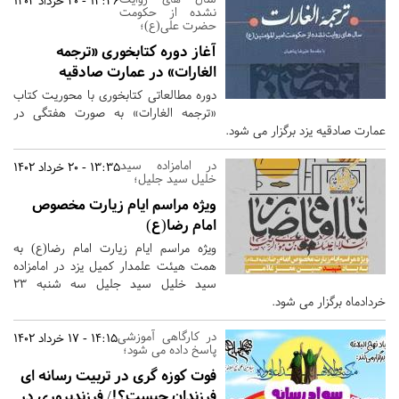
13:36 - 20 خرداد 1402
نشده از حکومت
حضرت علی(ع)؛
آغاز دوره کتابخوری «ترجمه
الغارات» در عمارت صادقیه
دوره مطالعاتی کتابخوری با محوریت کتاب
«ترجمه الغارات» به صورت هفتگی در
عمارت صادقیه یزد برگزار می شود.
در امامزاده سید
13:35 - 20 خرداد 1402
خلیل سید جلیل؛
ویژه مراسم ایام زیارت مخصوص
امام رضا(ع)
ویژه مراسم ایام زیارت امام رضا(ع) به
همت هیئت علمدار کمیل یزد در امامزاده
سید خلیل سید جلیل سه شنبه 23
خردادماه برگزار می شود.
در کارگاهی آموزشی
14:15 - 17 خرداد 1402
پاسخ داده می شود؛
فوت کوزه گری در تربیت رسانه ای
فرزندان چیست؟!/ فرزندپروری در