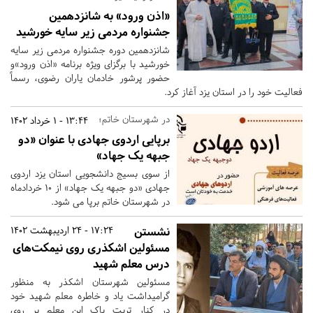
«اذن ورود» به شانزدهمین
جشنواره مردمی زیر سایه خورشید
شانزدهمین دوره جشنواره مردمی زیر سایه
خورشید با برگزای ویژه برنامه «اذن ورود»و
حضور پرشور خادمان یاران رضوی، رسماً
فعالیت خود را در استان یزد آغاز کرد.
در شهرستان خاتم؛
13:44 - 1 خرداد 1402
برپایی اردوی جهادی با عنوان «دو
جبهه یک جهاد»
از سوی بسیج دانشجویی استان یزد اردوی
جهادی «دو جبهه یک جهاد» از 10 خردادماه
در شهرستان خاتم برپا می شود.
نشستن
17:24 - 24 اردیبهشت 1402
مسئولین اشکذری روی نیمکت‌های
درس معلم شهید
مسئولین شهرستان اشکذر به منظور
گرامیداشت یاد و خاطره معلم شهید خود
در کنار تربت پاک این معلم بر روی