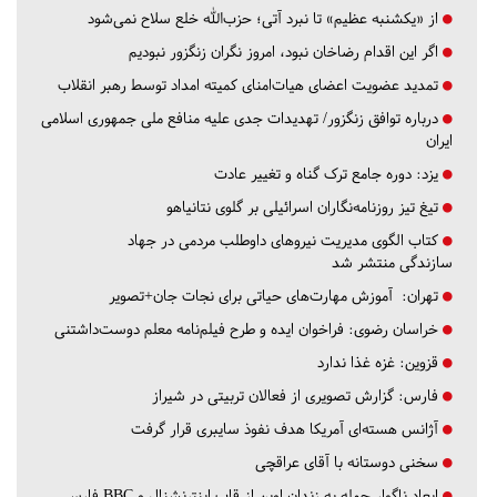
از «یکشنبه عظیم» تا نبرد آتی؛ حزب‌الله خلع سلاح نمی‌شود
اگر این اقدام رضاخان نبود، امروز نگران زنگزور نبودیم
تمدید عضویت اعضای هیات‌امنای کمیته امداد توسط رهبر انقلاب
درباره توافق زنگزور/ تهدیدات جدی علیه منافع ملی جمهوری اسلامی
ایران
یزد:
دوره جامع ترک گناه و تغییر عادت
تیغ تیز روزنامه‌نگاران اسرائیلی بر گلوی نتانیاهو
کتاب الگوی مدیریت نیروهای داوطلب مردمی در جهاد
سازندگی منتشر شد
تهران:
آموزش مهارت‌های حیاتی برای نجات جان+تصویر
خراسان رضوی:
فراخوان ایده و طرح فیلم‌نامه معلم دوست‌داشتنی
قزوین:
غزه غذا ندارد
فارس:
گزارش تصویری از فعالان تربیتی در شیراز
آژانس هسته‌ای آمریکا هدف نفوذ سایبری قرار گرفت
سخنی دوستانه با آقای عراقچی
ابعاد ناگوار حمله به زندان اوین از قاب اینترنشنال و BBC فارسی