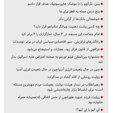
یمن: تل‌آویو را با موشک هایپرسونیک هدف قرار دادیم
پنج درس‌ حمله به قطر برای ما
خوشحالی بانک‌ها از گرانی دلار
چه کسی پشت ذهنیت ویرانگر نتانیاهو قرار دارد؟
امام جماعت این مسجد در ۳ سال، نمازگزاران را ۴ برابر کرد
راه‌گذرهای ترانزیتی، سپر اقتصادی-سیاسی ایران در برابر تهدیدات
عراقچی از قانون فراتر رود، مجازات و استیضاح می‌شود
جشنواره بین‌المللی فیلم تورنتو به صحنه اعتراض علیه اسرائیل بدل
شد
چین در حال بلعیدن انرژی آسیاچین در حال بلعیدن انرژی آسیا
روایت روحانی از کلاه گشاد در مذاکرات
رهبرانقلاب در دیدار هیئت دولت: معیشت مردم مهمترین مسئله
است؛ برای انضباط بازار چاره‌اندیشی شود
روایت فرزند شهید طهرانچی از حس اتفاقی که همیشه همراه
خانواده بود
آي كيو يا اِي كيو؟!