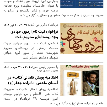
چهارمین دوره تربیت مربی عفاف و حجاب
با عنوان «قاصدان نجابت» ویژه فعالان
عرصه جوان و قشر دانشجو و آمران به
معروف و ناهیان از منکر به صورت حضوری و مجازی برگزار می شود.
مردادماه برگزار می شود؛
03:29 - 1 تیر 1402
فراخوان ثبت نام اردوی جهادی
ویژه روستاهای محروم تفت
فراخوان ثبت نام اردوی جهادی جهت
خدمت رسانی در روستاهای محروم
شهرستان تفت از سوی گروه جهادی
شهدای دانشجو منتشر شد.
با حضور رئیس حوزه
21:40 - 29 خرداد 1402
هنری استان یزد؛
اختتامیه پویش «اهالی کتاب» در
آستان مقدس امامزاده جعفر(ع)
اختتامیه پویش «اهالی کتاب» با محوریت
کتاب های آقامعلم و من ادواردو نیستم
امروز دوشنبه 29 خردادماه در آستان
مقدس امامزاده جعفر(ع)یزد برگزار می شود.