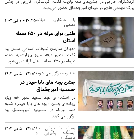
گردشگران خارجی در جشن‌های دهه ولایت گفت: گردشگران خارجی در جشن
بزرگ مهمانی علوی در میدان امیرچخماق حضور می‌یابند.
با همکاری هیئات
20:25 - 7 تیر 1402
مذهبی؛
طنین نوای عرفه در ۴۵۰ نقطه
استان
مدیرکل سازمان تبلیغات اسلامی استان یزد
گفت: دعای عرفه امروز چهارشنبه هفتم
تیرماه در ۴۵۰ نقطه استان قرائت می‌شود.
10 تیرماه برگزار می شود؛
22:51 - 5 تیر 1402
جشن بچه های بابا حیدر در
حسینیه امیرچقماق
در آستانه ی عید سعید غدیر خم ویژه
برنامه ی جشن «بچه های بابا حیدر» شنبه
دهم تیرماه در حسینیه امیرچخماق یزد
برگزار می گردد.
همراه با برپایی 11۰
22:51 - 5 تیر 1402
ایستگاه پذیرایی و
فرهنگی؛