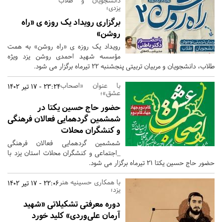
دانشجویان و طلاب
یزدی؛
برگزاری رویداد یک روزه ی «راه
روشن»
رویداد یک روزه ی «راه روشن» به همت
مؤسسه شهید احمدی روشن یزد ویژه
طلاب، دانشجویان و مربیان تربیتی پنجشنبه 22 تیرماه برگزار می شود.
با عنوان «اصحاب
23:24 - 17 تیر 1402
عشق»؛
حضور حاج حسین یکتا در
شمشمین گردهمایی فعالان فرهنگی
و کنشگران محلات
شمشمین گردهمایی فعالان فرهنگی
_اجتماعی و کنشگران محلات استان یزد با
حضور حاج حسین یکتا ۲۱ تیرماه برگزار می شود.
با همکاری حسینیه هنر
22:06 - 17 تیر 1402
یزد؛
دوره معرفتی تشکیلاتی «شهید
آرمان علی‌وردی» کلید خورد