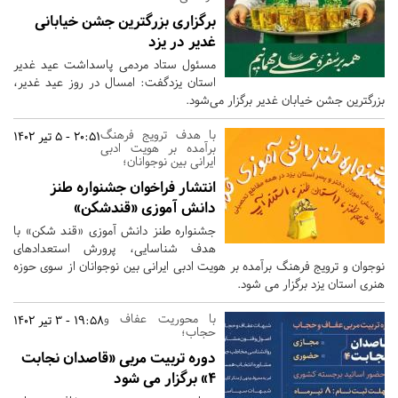
برگزاری بزرگترین جشن خیابانی
غدیر در یزد
مسئول ستاد مردمی پاسداشت عید غدیر
استان یزدگفت: امسال در روز عید غدیر،
بزرگترین جشن خیابان غدیر برگزار می‌شود.
با هدف ترویج فرهنگ
20:51 - 5 تیر 1402
برآمده بر هویت ادبی
ایرانی بین نوجوانان؛
انتشار فراخوان جشنواره طنز
دانش آموزی «قندشکن»
جشنواره طنز دانش آموزی «قند شکن» با
هدف شناسایی، پرورش استعدادهای
نوجوان و ترویج فرهنگ برآمده بر هویت ادبی ایرانی بین نوجوانان از سوی حوزه
هنری استان یزد برگزار می شود.
با محوریت عفاف و
19:58 - 3 تیر 1402
حجاب؛
دوره تربیت مربی «قاصدان نجابت
4» برگزار می شود