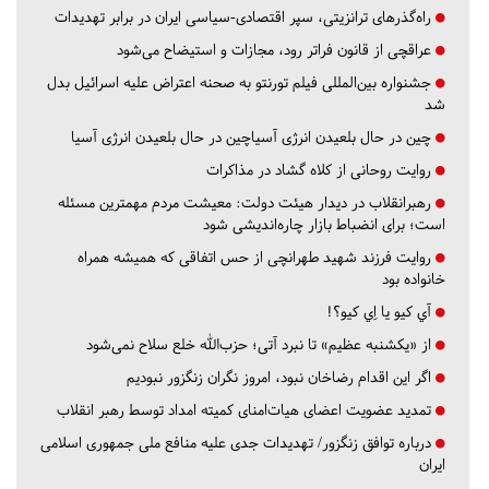
راه‌گذرهای ترانزیتی، سپر اقتصادی-سیاسی ایران در برابر تهدیدات
عراقچی از قانون فراتر رود، مجازات و استیضاح می‌شود
جشنواره بین‌المللی فیلم تورنتو به صحنه اعتراض علیه اسرائیل بدل
شد
چین در حال بلعیدن انرژی آسیاچین در حال بلعیدن انرژی آسیا
روایت روحانی از کلاه گشاد در مذاکرات
رهبرانقلاب در دیدار هیئت دولت: معیشت مردم مهمترین مسئله
است؛ برای انضباط بازار چاره‌اندیشی شود
روایت فرزند شهید طهرانچی از حس اتفاقی که همیشه همراه
خانواده بود
آي كيو يا اِي كيو؟!
از «یکشنبه عظیم» تا نبرد آتی؛ حزب‌الله خلع سلاح نمی‌شود
اگر این اقدام رضاخان نبود، امروز نگران زنگزور نبودیم
تمدید عضویت اعضای هیات‌امنای کمیته امداد توسط رهبر انقلاب
درباره توافق زنگزور/ تهدیدات جدی علیه منافع ملی جمهوری اسلامی
ایران