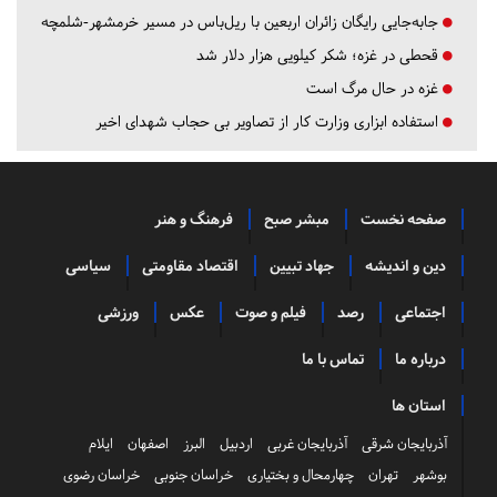
جابه‌جایی رایگان زائران اربعین با ریل‌باس در مسیر خرمشهر-شلمچه
قحطی در غزه؛ شکر کیلویی هزار دلار شد
غزه در حال مرگ است
استفاده ابزاری وزارت کار از تصاویر بی حجاب شهدای اخیر
صفحه نخست
مبشر صبح
فرهنگ و هنر
دین و اندیشه
جهاد تبیین
اقتصاد مقاومتی
سیاسی
اجتماعی
رصد
فیلم و صوت
عکس
ورزشی
درباره ما
تماس با ما
استان ها
آذربایجان شرقی
آذربایجان غربی
اردبیل
البرز
اصفهان
ایلام
بوشهر
تهران
چهارمحال و بختیاری
خراسان جنوبی
خراسان رضوی