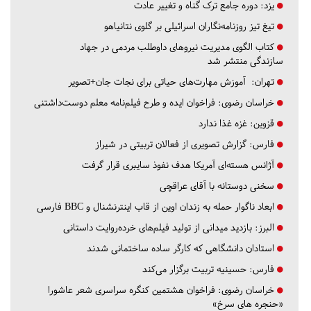
یزد:
دوره جامع ترک گناه و تغییر عادت
تیغ تیز روزنامه‌نگاران اسرائیلی بر گلوی نتانیاهو
کتاب الگوی مدیریت نیروهای داوطلب مردمی در جهاد
سازندگی منتشر شد
تهران:
آموزش مهارت‌های حیاتی برای نجات جان+تصویر
خراسان رضوی:
فراخوان ایده و طرح فیلم‌نامه معلم دوست‌داشتنی
قزوین:
غزه غذا ندارد
فارس:
گزارش تصویری از فعالان تربیتی در شیراز
آژانس هسته‌ای آمریکا هدف نفوذ سایبری قرار گرفت
سخنی دوستانه با آقای عراقچی
ابعاد ناگوار حمله به زندان اوین از قاب اینترنشنال و BBC فارسی
البرز:
بازدید میدانی از تولید فیلم‌های خرده‌روایت داستانی
استادان دانشگاهی که کارگر ساده ساختمانی شدند
فارس:
حسینیه تربیت برگزار می‌کند
خراسان رضوی:
فراخوان هشتمین کنگره سراسری شعر عاشورا
«حنجره های سرخ»