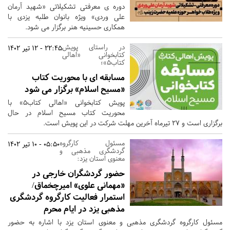
دوره ی معرفتی تشکیلاتی «شهید آرمان
علی وردی» ویژه بانوان طلبه یزدی با
همکاری حسینیه هنر برگزار می شود.
در راستای پویش
22:45 - 12 تیر 1402
کتابخوانی «اهالی
کتاب5»؛
مسابقه ای با محوریت کتاب
«مسیح اسلام» برگزار می شود
پویش کتابخوانی «اهالی کتاب5» با
محوریت کتاب مسیح اسلام در حال
برگزاری است و 27 تیرماه آخرین مهلت شرکت در این پویش است.
مسئول کارگروه
05:50 - 10 تیر 1402
گردشگری مذهبی و
معنوی استان یزد:
حضور گردشگران خارجی در
«مهمانی علوی» امیرچخماق/
استمرار فعالیت کارگروه گردشگری
مذهبی یزد در ایام محرم
مسئول کارگروه گردشگری مذهبی و معنوی استان یزد با اشاره به حضور