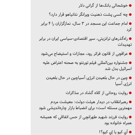
خوشحالی بانک‌ها از گرانی دلار
چه کسی پشت ذهنیت ویرانگر نتانیاهو قرار دارد؟
امام جماعت این مسجد در ۳ سال، نمازگزاران را ۴ برابر
کرد
راه‌گذرهای ترانزیتی، سپر اقتصادی-سیاسی ایران در برابر
تهدیدات
عراقچی از قانون فراتر رود، مجازات و استیضاح می‌شود
جشنواره بین‌المللی فیلم تورنتو به صحنه اعتراض علیه
اسرائیل بدل شد
چین در حال بلعیدن انرژی آسیاچین در حال بلعیدن
انرژی آسیا
روایت روحانی از کلاه گشاد در مذاکرات
رهبرانقلاب در دیدار هیئت دولت: معیشت مردم
مهمترین مسئله است؛ برای انضباط بازار چاره‌اندیشی شود
روایت فرزند شهید طهرانچی از حس اتفاقی که همیشه
همراه خانواده بود
آي كيو يا اِي كيو؟!