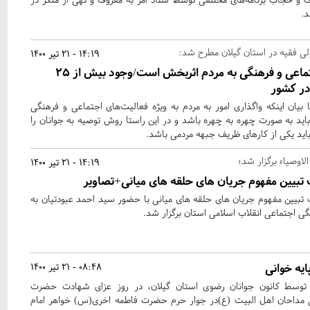
د.
 ولی فقیه در استان گیلان مطرح شد:
14:19 - 21 تیر 1400
واگذاری فعالیت‌های اجتماعی و فرهنگی به مردم اثربخش است/وجود بیش از ۲۵
ر کشور
ا بیان اینکه واگذاری امور به مردم به ویژه فعالیت‌های اجتماعی و فرهنگی
اید به صورت چهره به چهره باشد و در این راستا روش توصیه به جوانان را
اید یکی از کارهای ظریف جبهه مردمی باشد.
لاوصیاء برگزار شد؛
14:19 - 21 تیر 1400
ف تبیین مفهوم جریان های حلقه های میانی+تصاویر
ف تبیین مفهوم جریان های حلقه های میانی با حضور سید احمد عبودتیان به
 اجتماعی انقلاب اسلامی استان برگزار شد.
ه‌ خوانی
08:48 - 21 تیر 1400
 توسط کانون جوانان رضوی استان گیلان، در روز عزای شهادت حضرت
یی مداحان اهل البیت (ع)در جوار حرم حضرت فاطمه اخری(س) خواهر امام