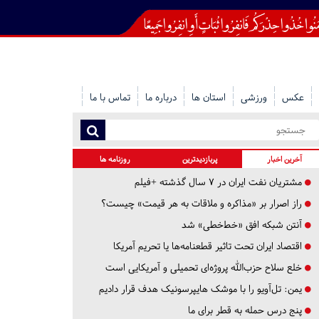
عکس
ورزشی
استان ها
درباره ما
تماس با ما
آخرین اخبار
پربازدیدترین
روزنامه ها
مشتریان نفت ایران در ۷ سال گذشته +فیلم
راز اصرار بر «مذاکره و ملاقات به هر قیمت» چیست؟
آنتن شبکه افق «خط‌خطی» شد
اقتصاد ایران تحت تاثیر قطعنامه‌ها یا تحریم‌ آمریکا
خلع سلاح حزب‌الله پروژه‌ای تحمیلی و آمریکایی است
یمن: تل‌آویو را با موشک هایپرسونیک هدف قرار دادیم
پنج درس‌ حمله به قطر برای ما