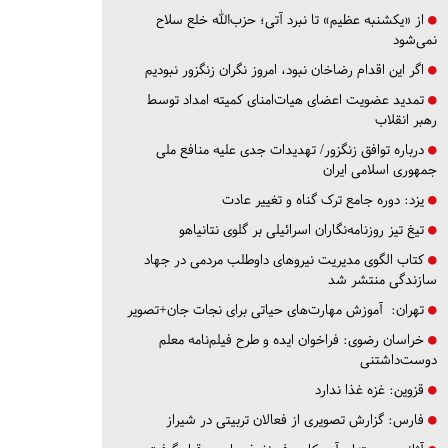
از «یکشنبه عظیم» تا نبرد آتی؛ حزب‌الله خلع سلاح
نمی‌شود
اگر این اقدام رضاخان نبود، امروز نگران زنگزور نبودیم
تمدید عضویت اعضای هیات‌امنای کمیته امداد توسط
رهبر انقلاب
درباره توافق زنگزور/ تهدیدات جدی علیه منافع ملی
جمهوری اسلامی ایران
یزد:
دوره جامع ترک گناه و تغییر عادت
تیغ تیز روزنامه‌نگاران اسرائیلی بر گلوی نتانیاهو
کتاب الگوی مدیریت نیروهای داوطلب مردمی در جهاد
سازندگی منتشر شد
تهران:
آموزش مهارت‌های حیاتی برای نجات جان+تصویر
خراسان رضوی:
فراخوان ایده و طرح فیلم‌نامه معلم
دوست‌داشتنی
قزوین:
غزه غذا ندارد
فارس:
گزارش تصویری از فعالان تربیتی در شیراز