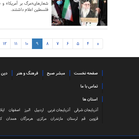
شعارهای«مرگ بر آمریکا» و «
فلسطین اعلام داشتند.
12
11
10
9
8
7
6
5
4
«
صفحه نخست
مبشر صبح
فرهنگ و هنر
دین 
تماس با ما
استان ها
آذربایجان شرقی
آذربایجان غربی
اردبیل
البرز
اصفهان
ایلا
قزوین
قم
لرستان
مازندران
مرکزی
هرمزگان
همدان
کر