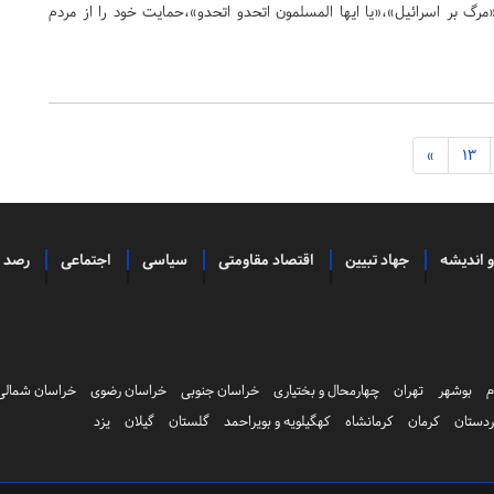
مرگ بر اسرائیل»،«یا ایها المسلمون اتحدو اتحدو»،حمایت خود را از مردم
»
13
و اندیشه
جهاد تبیین
اقتصاد مقاومتی
سیاسی
اجتماعی
رصد
م
بوشهر
تهران
چهارمحال و بختیاری
خراسان جنوبی
خراسان رضوی
خراسان شمالی
دستان
کرمان
کرمانشاه
کهگیلویه و بویراحمد
گلستان
گیلان
یزد