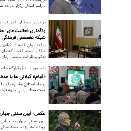
سراسر استان برگزار خواهد ش
در دیدار عبودتیان با نماینده
شبکه تخصصی فرهنگی د
نماینده ولی فقیه در گیلان ب
اثرگذار است، گفت: گفتمان ب
بدانیم، ظرافت شناسی زمان ب
با حضور مسئول قرارگاه خاتم ا
«قیام» گیلانی ها با هد
رویداد استانی «قیام» با هد
همت ستاد مردمی جبهه فرهنگی
عکس/ آیین سنتی چهارپای
آیین سنتی چهارپایه خوانی
جوادالائمه (ع) با نوحه سرا