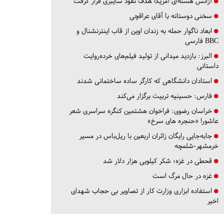
آژانس هسته‌ای آمریکا هدف نفوذ سایبری قرار گرفت
سخنی دوستانه با آقای عراقچی
ابعاد ناگوار حمله به زندان اوین از قاب اینترنشنال و
BBC فارسی
البرز:
بازدید میدانی از تولید فیلم‌های خرده‌روایت
داستانی
استادان دانشگاهی که کارگر ساده ساختمانی شدند
فارس:
حسینیه تربیت برگزار می‌کند
خراسان رضوی:
فراخوان هشتمین کنگره سراسری شعر
عاشورا «حنجره های سرخ»
جابه‌جایی رایگان زائران اربعین با ریل‌باس در مسیر
خرمشهر-شلمچه
قحطی در غزه؛ شکر کیلویی هزار دلار شد
غزه در حال مرگ است
استفاده ابزاری وزارت کار از تصاویر بی حجاب شهدای
اخیر