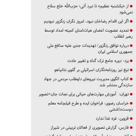
از «یکشنبه عظیم» تا نبرد آتی؛ حزب‌الله خلع سلاح
نمی‌شود
اگر این اقدام رضاخان نبود، امروز نگران زنگزور نبودیم
تمدید عضویت اعضای هیات‌امنای کمیته امداد توسط
رهبر انقلاب
درباره توافق زنگزور/ تهدیدات جدی علیه منافع ملی
جمهوری اسلامی ایران
یزد:
دوره جامع ترک گناه و تغییر عادت
تیغ تیز روزنامه‌نگاران اسرائیلی بر گلوی نتانیاهو
کتاب الگوی مدیریت نیروهای داوطلب مردمی در جهاد
سازندگی منتشر شد
تهران:
آموزش مهارت‌های حیاتی برای نجات جان+تصویر
خراسان رضوی:
فراخوان ایده و طرح فیلم‌نامه معلم
دوست‌داشتنی
قزوین:
غزه غذا ندارد
فارس:
گزارش تصویری از فعالان تربیتی در شیراز