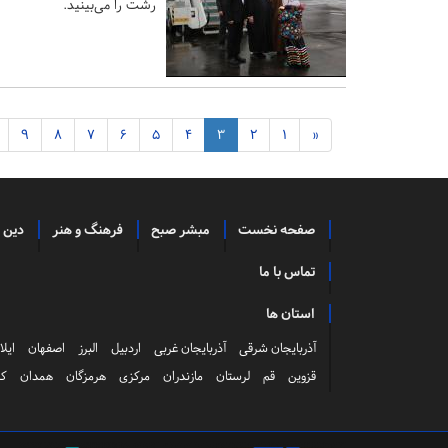
رشت را می‌بینید.
9
8
7
6
5
4
3
2
1
«
صفحه نخست
مبشر صبح
فرهنگ و هنر
دین 
تماس با ما
استان ها
آذربایجان شرقی
آذربایجان غربی
اردبیل
البرز
اصفهان
ایلا
قزوین
قم
لرستان
مازندران
مرکزی
هرمزگان
همدان
کر