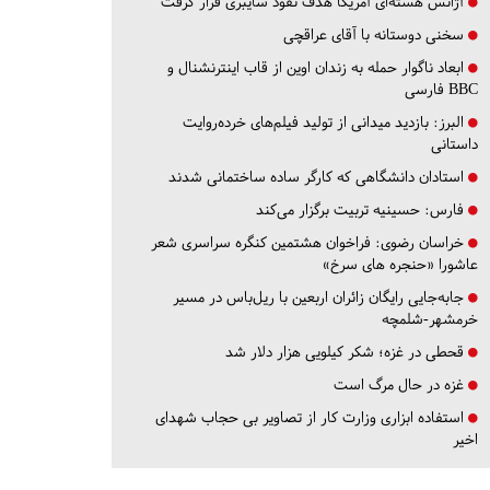
آژانس هسته‌ای آمریکا هدف نفوذ سایبری قرار گرفت
سخنی دوستانه با آقای عراقچی
ابعاد ناگوار حمله به زندان اوین از قاب اینترنشنال و
BBC فارسی
البرز:
بازدید میدانی از تولید فیلم‌های خرده‌روایت
داستانی
استادان دانشگاهی که کارگر ساده ساختمانی شدند
فارس:
حسینیه تربیت برگزار می‌کند
خراسان رضوی:
فراخوان هشتمین کنگره سراسری شعر
عاشورا «حنجره های سرخ»
جابه‌جایی رایگان زائران اربعین با ریل‌باس در مسیر
خرمشهر-شلمچه
قحطی در غزه؛ شکر کیلویی هزار دلار شد
غزه در حال مرگ است
استفاده ابزاری وزارت کار از تصاویر بی حجاب شهدای
اخیر