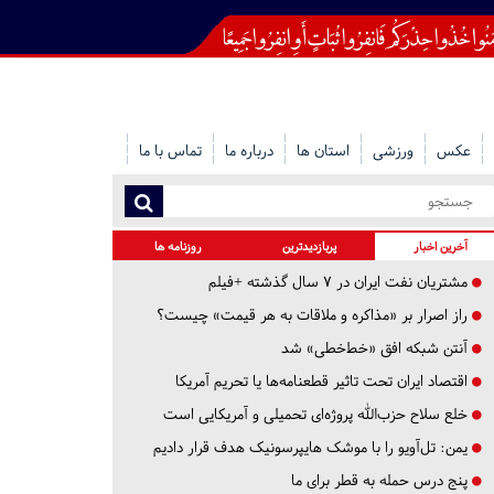
عکس
ورزشی
استان ها
درباره ما
تماس با ما
آخرین اخبار
پربازدیدترین
روزنامه ها
مشتریان نفت ایران در ۷ سال گذشته +فیلم
راز اصرار بر «مذاکره و ملاقات به هر قیمت» چیست؟
آنتن شبکه افق «خط‌خطی» شد
اقتصاد ایران تحت تاثیر قطعنامه‌ها یا تحریم‌ آمریکا
خلع سلاح حزب‌الله پروژه‌ای تحمیلی و آمریکایی است
یمن: تل‌آویو را با موشک هایپرسونیک هدف قرار دادیم
پنج درس‌ حمله به قطر برای ما