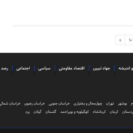
»
10
و اندیشه
جهاد تبیین
اقتصاد مقاومتی
سیاسی
اجتماعی
رصد
م
بوشهر
تهران
چهارمحال و بختیاری
خراسان جنوبی
خراسان رضوی
خراسان شمالی
دستان
کرمان
کرمانشاه
کهگیلویه و بویراحمد
گلستان
گیلان
یزد