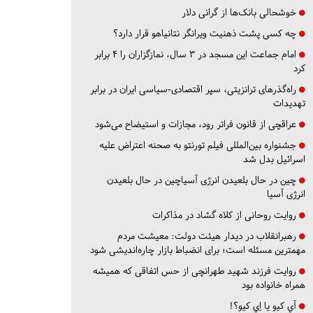
خوشحالی بانک‌ها از گرانی دلار
چه کسی پشت ذهنیت ویرانگر نتانیاهو قرار دارد؟
امام جماعت این مسجد در ۳ سال، نمازگزاران را ۴ برابر
کرد
راه‌گذرهای ترانزیتی، سپر اقتصادی-سیاسی ایران در برابر
تهدیدات
عراقچی از قانون فراتر رود، مجازات و استیضاح می‌شود
جشنواره بین‌المللی فیلم تورنتو به صحنه اعتراض علیه
اسرائیل بدل شد
چین در حال بلعیدن انرژی آسیاچین در حال بلعیدن
انرژی آسیا
روایت روحانی از کلاه گشاد در مذاکرات
رهبرانقلاب در دیدار هیئت دولت: معیشت مردم
مهمترین مسئله است؛ برای انضباط بازار چاره‌اندیشی شود
روایت فرزند شهید طهرانچی از حس اتفاقی که همیشه
همراه خانواده بود
آي كيو يا اِي كيو؟!