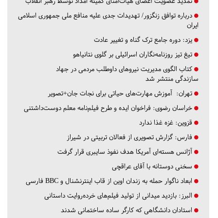
تمدید عضویت اعضای هیات‌امنای کمیته امداد توسط رهبر انقلاب
درباره توافق زنگزور/ تهدیدات جدی علیه منافع ملی جمهوری اسلامی
ایران
یزد:
دوره جامع ترک گناه و تغییر عادت
تیغ تیز روزنامه‌نگاران اسرائیلی بر گلوی نتانیاهو
کتاب الگوی مدیریت نیروهای داوطلب مردمی در جهاد
سازندگی منتشر شد
تهران:
آموزش مهارت‌های حیاتی برای نجات جان+تصویر
خراسان رضوی:
فراخوان ایده و طرح فیلم‌نامه معلم دوست‌داشتنی
قزوین:
غزه غذا ندارد
فارس:
گزارش تصویری از فعالان تربیتی در شیراز
آژانس هسته‌ای آمریکا هدف نفوذ سایبری قرار گرفت
سخنی دوستانه با آقای عراقچی
ابعاد ناگوار حمله به زندان اوین از قاب اینترنشنال و BBC فارسی
البرز:
بازدید میدانی از تولید فیلم‌های خرده‌روایت داستانی
استادان دانشگاهی که کارگر ساده ساختمانی شدند