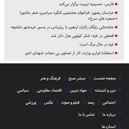
فارس:
حسینیه تربیت برگزار می‌کند
خراسان رضوی:
فراخوان هشتمین کنگره سراسری شعر عاشورا
«حنجره های سرخ»
جابه‌جایی رایگان زائران اربعین با ریل‌باس در مسیر خرمشهر-شلمچه
قحطی در غزه؛ شکر کیلویی هزار دلار شد
غزه در حال مرگ است
استفاده ابزاری وزارت کار از تصاویر بی حجاب شهدای اخیر
صفحه نخست
مبشر صبح
فرهنگ و هنر
دین و اندیشه
جهاد تبیین
اقتصاد مقاومتی
سیاسی
اجتماعی
رصد
فیلم و صوت
عکس
ورزشی
درباره ما
تماس با ما
استان ها