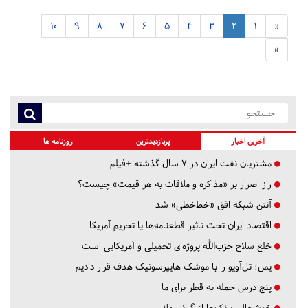
10
9
8
7
6
5
4
3
2
1
«
»
آخرین اخبار
پربازدیدترین
روزنامه ها
مشتریان نفت ایران در ۷ سال گذشته +فیلم
راز اصرار بر «مذاکره و ملاقات به هر قیمت» چیست؟
آنتن شبکه افق «خط‌خطی» شد
اقتصاد ایران تحت تاثیر قطعنامه‌ها یا تحریم‌ آمریکا
خلع سلاح حزب‌الله پروژه‌ای تحمیلی و آمریکایی است
یمن: تل‌آویو را با موشک هایپرسونیک هدف قرار دادیم
پنج درس‌ حمله به قطر برای ما
خوشحالی بانک‌ها از گرانی دلار