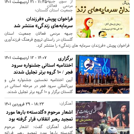
از سوی جبهه
11:35 - 21 اردیبهشت 1401
مردمی فعالان
جمعیت استان گلستان؛
فراخوان پویش «فرزندان
سرمایه‌های زندگی» منتشر شد
جبهه مردمی فعالان جمعیت استان
گلستان در راستای ترویج فرهنگ فرزندآوری
فراخوان پویش «فرزندان سرمایه های زندگی» را منتشر کرد.
برگزاری
14:07 - 12 اردیبهشت 1401
اختتامیه استانی جشنواره سرود
فجر / ۱۰ گروه برتر تجلیل شدند
آیین اختتامیه نخستین جشنواره ملی و
بین‌المللی سرود فجر در مرحله استانی در
گلستان برگزار و 10 گروه برتر تجلیل شدند.
آهنگران:
18:23 - 29 فروردین 1401
اشعار مرحوم «گلدسته» بارها مورد
تمجید رهبر انقلاب قرار گرفته بود
صادق آهنگران گفت: اشعار مرحوم
گلدسته بارها مورد تمجید رهبر فرزانه