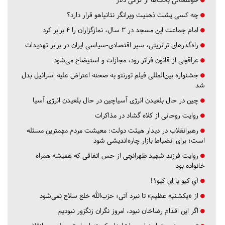
چه کسی پشت ذهنیت ویرانگر نتانیاهو قرار دارد؟
امام جماعت این مسجد در ۳ سال، نمازگزاران را ۴ برابر کرد
راه‌گذرهای ترانزیتی، سپر اقتصادی-سیاسی ایران در برابر تهدیدات
عراقچی از قانون فراتر رود، مجازات و استیضاح می‌شود
جشنواره بین‌المللی فیلم تورنتو به صحنه اعتراض علیه اسرائیل بدل
شد
چین در حال بلعیدن انرژی آسیاچین در حال بلعیدن انرژی آسیا
روایت روحانی از کلاه گشاد در مذاکرات
رهبرانقلاب در دیدار هیئت دولت: معیشت مردم مهمترین مسئله
است؛ برای انضباط بازار چاره‌اندیشی شود
روایت فرزند شهید طهرانچی از حس اتفاقی که همیشه همراه
خانواده بود
آي كيو يا اِي كيو؟!
از «یکشنبه عظیم» تا نبرد آتی؛ حزب‌الله خلع سلاح نمی‌شود
اگر این اقدام رضاخان نبود، امروز نگران زنگزور نبودیم