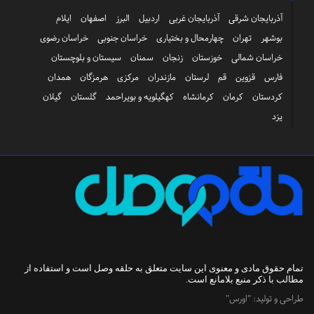
آذربایجان شرقی
آذربایجان غربی
اردبیل
البرز
اصفهان
ایلام
بوشهر
تهران
چهارمحال و بختیاری
خراسان جنوبی
خراسان رضوی
خراسان شمالی
خوزستان
زنجان
سمنان
سیستان و بلوچستان
فارس
قزوین
قم
لرستان
مازندران
مرکزی
هرمزگان
همدان
کردستان
کرمان
کرمانشاه
کهگیلویه و بویراحمد
گلستان
گیلان
یزد
تمام حقوق مادی و معنوی این سایت متعلق به
حلقه وصل
است و استفاده از
مطالب با ذکر منبع بلامانع است.
طراحی و تولید:
"اورس"