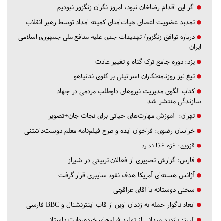
اگر این اقدام رضاخان نبود، امروز نگران زنگزور نبودیم
تمدید عضویت اعضای هیات‌امنای کمیته امداد توسط رهبر انقلاب
درباره توافق زنگزور/ تهدیدات جدی علیه منافع ملی جمهوری اسلامی
ایران
یزد:
دوره جامع ترک گناه و تغییر عادت
تیغ تیز روزنامه‌نگاران اسرائیلی بر گلوی نتانیاهو
کتاب الگوی مدیریت نیروهای داوطلب مردمی در جهاد
سازندگی منتشر شد
تهران:
آموزش مهارت‌های حیاتی برای نجات جان+تصویر
خراسان رضوی:
فراخوان ایده و طرح فیلم‌نامه معلم دوست‌داشتنی
قزوین:
غزه غذا ندارد
فارس:
گزارش تصویری از فعالان تربیتی در شیراز
آژانس هسته‌ای آمریکا هدف نفوذ سایبری قرار گرفت
سخنی دوستانه با آقای عراقچی
ابعاد ناگوار حمله به زندان اوین از قاب اینترنشنال و BBC فارسی
البرز:
بازدید میدانی از تولید فیلم‌های خرده‌روایت داستانی