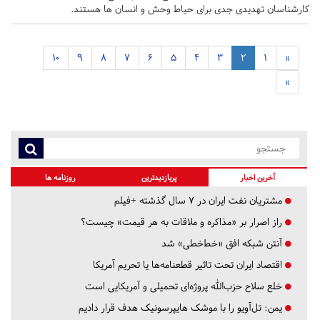
کارشناسان تهدیدی جدی برای حیاط وحش و انسان ها هستند.
10
9
8
7
6
5
4
3
2
1
«
»
آخرین اخبار
پربازدیدترین
روزنامه ها
مشتریان نفت ایران در ۷ سال گذشته +فیلم
راز اصرار بر «مذاکره و ملاقات به هر قیمت» چیست؟
آنتن شبکه افق «خط‌خطی» شد
اقتصاد ایران تحت تاثیر قطعنامه‌ها یا تحریم‌ آمریکا
خلع سلاح حزب‌الله پروژه‌ای تحمیلی و آمریکایی است
یمن: تل‌آویو را با موشک هایپرسونیک هدف قرار دادیم