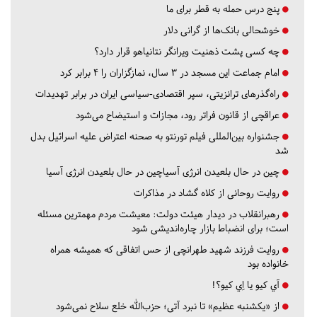
پنج درس‌ حمله به قطر برای ما
خوشحالی بانک‌ها از گرانی دلار
چه کسی پشت ذهنیت ویرانگر نتانیاهو قرار دارد؟
امام جماعت این مسجد در ۳ سال، نمازگزاران را ۴ برابر کرد
راه‌گذرهای ترانزیتی، سپر اقتصادی-سیاسی ایران در برابر تهدیدات
عراقچی از قانون فراتر رود، مجازات و استیضاح می‌شود
جشنواره بین‌المللی فیلم تورنتو به صحنه اعتراض علیه اسرائیل بدل
شد
چین در حال بلعیدن انرژی آسیاچین در حال بلعیدن انرژی آسیا
روایت روحانی از کلاه گشاد در مذاکرات
رهبرانقلاب در دیدار هیئت دولت: معیشت مردم مهمترین مسئله
است؛ برای انضباط بازار چاره‌اندیشی شود
روایت فرزند شهید طهرانچی از حس اتفاقی که همیشه همراه
خانواده بود
آي كيو يا اِي كيو؟!
از «یکشنبه عظیم» تا نبرد آتی؛ حزب‌الله خلع سلاح نمی‌شود