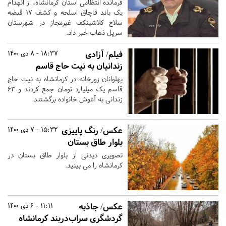
فرمانده انتظامی استان کرمانشاه، از انهدام
یک باند قاچاق اسلحه و کشف ۱۷ قبضه
سلاح کلاشینکف غیرمجاز در شهرستان
سرپل ذهاب خبر داد.
فیلم/ آزادی
18:37 - 8 دی 1400
زندانیان به نیت حاج قاسم
پهلوانان زورخانه در کرمانشاه به نیت حاج
قاسم یک میلیارد تومان جمع کردند و ۶۳
زندانی به آغوش خانواده برگشتند.
عکس/ رنگ پاییزی
15:32 - 7 دی 1400
بلوار طاق بستان
تصویری دیدنی از بلوار طاق بستان در
کرمانشاه را می بینید.
عکس/ جاذبه
11:11 - 6 دی 1400
گردشگری سراب‌دربند کرمانشاه