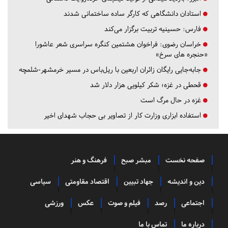
استادان دانشگاهی که کارگر ساده ساختمانی شدند
فارس:
حسینیه تربیت برگزار می‌کند
خراسان رضوی:
فراخوان هشتمین کنگره سراسری شعر عاشورا
«حنجره های سرخ»
جابه‌جایی رایگان زائران اربعین با ریل‌باس در مسیر خرمشهر-شلمچه
قحطی در غزه؛ شکر کیلویی هزار دلار شد
غزه در حال مرگ است
استفاده ابزاری وزارت کار از تصاویر بی حجاب شهدای اخیر
صفحه نخست
مبشر صبح
فرهنگ و هنر
دین و اندیشه
جهاد تبیین
اقتصاد مقاومتی
سیاسی
اجتماعی
رصد
فیلم و صوت
عکس
ورزشی
درباره ما
تماس با ما