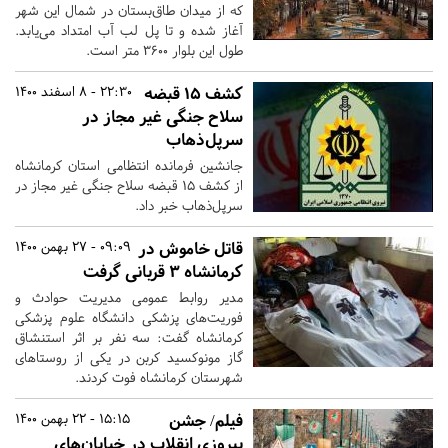
که از میدان طاق‌بستان در شمال این شهر
آغاز شده و تا پل لب آب امتداد می‌یابد.
طول این بلوار ٣۶۰۰ متر است.
کشف ۱۵ قبضه
22:30 - 8 اسفند 1400
سلاح جنگی غیر مجاز در
سرپل‌ذهاب
جانشین فرمانده انتظامی استان کرمانشاه
از کشف ۱۵ قبضه سلاح جنگی غیر مجاز در
سرپل‌ذهاب خبر داد.
قاتل خاموش در
09:09 - 27 بهمن 1400
کرمانشاه ۳ قربانی گرفت
مدیر روابط عمومی مدیریت حوادث و
فوریت‌های پزشکی دانشگاه علوم پزشکی
کرمانشاه گفت: سه نفر بر اثر استنشاق
گاز مونوکسید کربن در یکی از روستاهای
شهرستان کرمانشاه فوت کردند.
فیلم/ جشن
15:15 - 22 بهمن 1400
پیروزی انقلاب در خیابان‌های