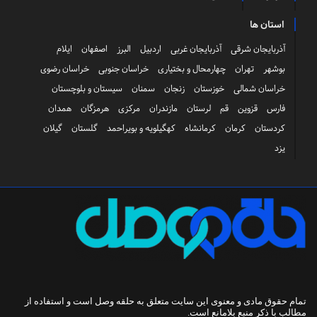
استان ها
آذربایجان شرقی
آذربایجان غربی
اردبیل
البرز
اصفهان
ایلام
بوشهر
تهران
چهارمحال و بختیاری
خراسان جنوبی
خراسان رضوی
خراسان شمالی
خوزستان
زنجان
سمنان
سیستان و بلوچستان
فارس
قزوین
قم
لرستان
مازندران
مرکزی
هرمزگان
همدان
کردستان
کرمان
کرمانشاه
کهگیلویه و بویراحمد
گلستان
گیلان
یزد
تمام حقوق مادی و معنوی این سایت متعلق به
حلقه وصل
است و استفاده از
مطالب با ذکر منبع بلامانع است.