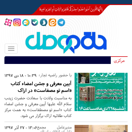
Toggle
igation
مرکزی
با حضور راضیه تجار؛
10:39 - 18 دی 1397
آیین معرفی و جشن امضاء کتاب
«اسم تو مصفاست» در اراک
به مناسبت ولادت با سعادت حضرت زینب
سلام الله علیها آیین معرفی و جشن امضاء
کتاب «اسم تو مصطفاست» به همت مرکز
کتاب طلائیه اراک برگزار می شود.
مدیرعامل مجمع
13:06 - 27 آذر 1397
ناشران انقلاب اسلامی