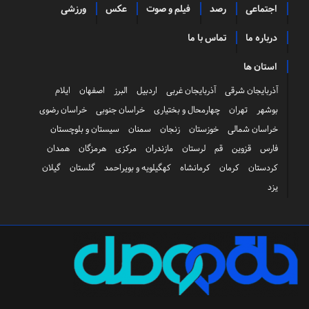
اجتماعی
رصد
فیلم و صوت
عکس
ورزشی
درباره ما
تماس با ما
استان ها
آذربایجان شرقی
آذربایجان غربی
اردبیل
البرز
اصفهان
ایلام
بوشهر
تهران
چهارمحال و بختیاری
خراسان جنوبی
خراسان رضوی
خراسان شمالی
خوزستان
زنجان
سمنان
سیستان و بلوچستان
فارس
قزوین
قم
لرستان
مازندران
مرکزی
هرمزگان
همدان
کردستان
کرمان
کرمانشاه
کهگیلویه و بویراحمد
گلستان
گیلان
یزد