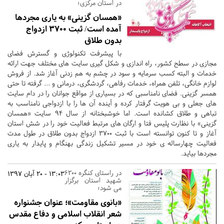
در استان مرکزی؛
«همسان گزینی» به یاری مجردها
آمده است/ ثبت 3700 ازدواج
بدون طلاق
با پیشرفت تکنولوژی و گسترش فضای
مجازی در سطح کشور، راه اندازی و شکل گیری سایت های مختلف جهت ارائه
خدمات و البته کسب سرمایه و سود در چشم به هم زدنی آغاز شد. از فروش
لوازم خانگی، تلفن همراه، خدمات رفاهی، گردشگری، درمانی و ... گرفته تا حتی
همسر گزینی. فضای نامناسبی که در بسیاری از مواقع جوانان را در دام سایت
های جعلی و بی هویت گرفتار کرده و آینده آن ها را با ازدواجی نامناسب به
تباهی و طلاق کشانده است. اما خوشبختانه از سال 94 سایت «همسان
گزینی» با نظارت پلیس فتا و ارگان های مرتبط فعالیت خود را در شش استان
آغاز و تا کنون توانسته است با ثبت 3700 ازدواج بدون طلاق در طول مدت
فعالیت چهارساله ی خود در مسیر تشکیل زندگی بهنگام و پایدار به یاری
مجردها بیاید.
در راستای کنگره ۶۲۰۰
13:03 - 20 آبان 1397
شهید استان برگزار
می شود؛
«بانوی مقاومت»؛ عنوان جشنواره
شعر انقلاب اسلامی و دفاع مقدس