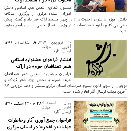
مسئول اتحادیه انجمن های اسلامی دانش
آموزان استان مرکزی از برگزاری اعتکاف
دانش آموزی با عنوان «خلوت دل» در چهار مسجد اراک خبر داد و گفت: پیش
بینی می کنیم با توجه به تعطیلات نوروزی استقبال خوبی از این مراسم معنوی
شود.
10 فروردین 97
09:03 - 15 اسفند 1396
آخرین مهلت
ارسال آثار؛
انتشار فراخوان جشنواره استانی
شعر «مدافعان حرم» در اراک
فراخوان جشنواره استانی شعر «مدافعان
حرم» همراه با بخش ویژه شعر کودک و
نوجوان از سوی کانون بسیج هنرمندان استان مرکزی منتشر و دهم فروردین 97
آخرین مهلت ارسال آثار اعلام شده است.
پایان اسفندماه
10:38 - 13 اسفند 1396
آخرین مهلت
ارسال آثار؛
فراخوان جمع آوری آثار وخاطرات
عملیات والفجر۱۰ در استان مرکزی