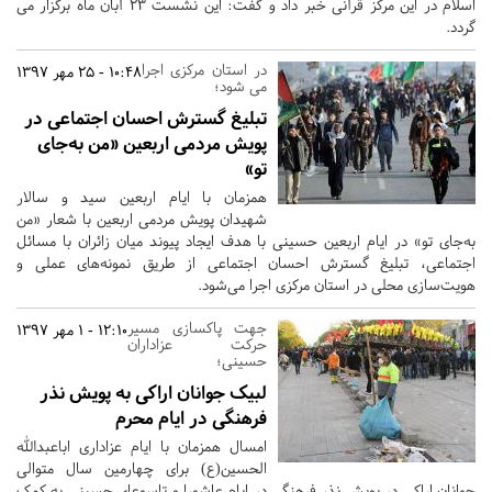
اسلام در این مرکز قرآنی خبر داد و گفت: این نشست 23 آبان ماه برگزار می
گردد.
در استان مرکزی اجرا
10:48 - 25 مهر 1397
می شود؛
تبلیغ گسترش احسان اجتماعی در
پویش مردمی اربعین «من به‌جای
تو»
همزمان با ایام اربعین سید و سالار
شهیدان پویش مردمی اربعین با شعار «من
به‌جای تو» در ایام اربعین حسینی با هدف ایجاد پیوند میان زائران با مسائل
اجتماعی، تبلیغ گسترش احسان اجتماعی از طریق نمونه‌های عملی و
هویت‌سازی محلی در استان مرکزی اجرا می‌شود.
جهت پاکسازی مسیر
12:10 - 1 مهر 1397
حرکت عزاداران
حسینی؛
لبیک جوانان اراکی به پویش نذر
فرهنگی در ایام محرم
امسال همزمان با ایام عزاداری اباعبدالله
الحسین(ع) برای چهارمین سال متوالی
جوانان اراکی در پویش نذر فرهنگی در ایام عاشورا و تاسوعای حسینی به کمک