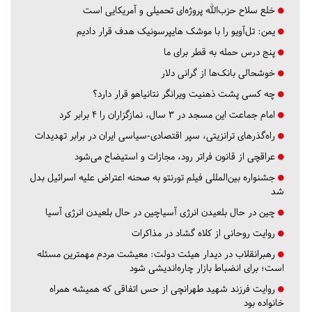
خلع سلاح حزب‌الله پروژه‌ای تحمیلی و آمریکایی است
یمن: تل‌آویو را با موشک هایپرسونیک هدف قرار دادیم
پنج درس‌ حمله به قطر برای ما
خوشحالی بانک‌ها از گرانی دلار
چه کسی پشت ذهنیت ویرانگر نتانیاهو قرار دارد؟
امام جماعت این مسجد در ۳ سال، نمازگزاران را ۴ برابر کرد
راه‌گذرهای ترانزیتی، سپر اقتصادی-سیاسی ایران در برابر تهدیدات
عراقچی از قانون فراتر رود، مجازات و استیضاح می‌شود
جشنواره بین‌المللی فیلم تورنتو به صحنه اعتراض علیه اسرائیل بدل
شد
چین در حال بلعیدن انرژی آسیاچین در حال بلعیدن انرژی آسیا
روایت روحانی از کلاه گشاد در مذاکرات
رهبرانقلاب در دیدار هیئت دولت: معیشت مردم مهمترین مسئله
است؛ برای انضباط بازار چاره‌اندیشی شود
روایت فرزند شهید طهرانچی از حس اتفاقی که همیشه همراه
خانواده بود