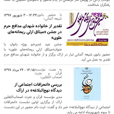
رفتگران شتافتند.
با حضور بانوی
12:43 - 3 شهریور 1397
شیعه آلمانی؛
تقدیر از خانواده شهدای مدافع حرم
در جشن «میثاق ازلی ریحانه‌های
علوی»
جشن عید غدیرخم ویژه بانوان با
عنوان«میثاق ازلی ریحانه‌های علوی» با
حضور بانوی شیعه آلمانی تبار در اراک برگزار و از خانواده شهدای مدافع حرم
تقدیر به عمل می آید.
به همت مؤسسه
13:15 - 24 مرداد 1397
قرآن و عترت
اصحاب الثقلین؛
بررسی «انحرافات اجتماعی از
دیدگاه نهج‌البلاغه» در اراک
مدیر مؤسسه قرآن و عترت اصحاب‌الثقلین
اراک از برگزاری اولین نشست «انحرافات
اجتماعی از دیدگاه نهج‌البلاغه» خبر داد و گفت: ثبت نام حضور در این نشست
تا سوم شهریورماه ادامه می یابد.