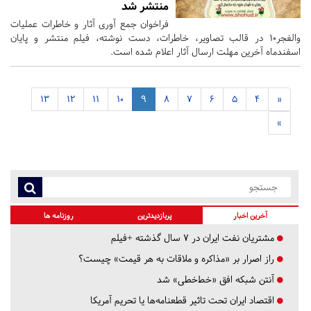
منتشر شد
فراخوان جمع آوری آثار و خاطرات عملیات
والفجر۱۰ در قالب تصاویر، خاطرات، دست نوشته، فیلم منتشر و پایان
اسفندماه آخرین مهلت ارسال آثار اعلام شده است.
13
12
11
10
9
8
7
6
5
4
«
»
آخرین اخبار
پربازدیدترین
روزنامه ها
مشتریان نفت ایران در ۷ سال گذشته +فیلم
راز اصرار بر «مذاکره و ملاقات به هر قیمت» چیست؟
آنتن شبکه افق «خط‌خطی» شد
اقتصاد ایران تحت تاثیر قطعنامه‌ها یا تحریم‌ آمریکا