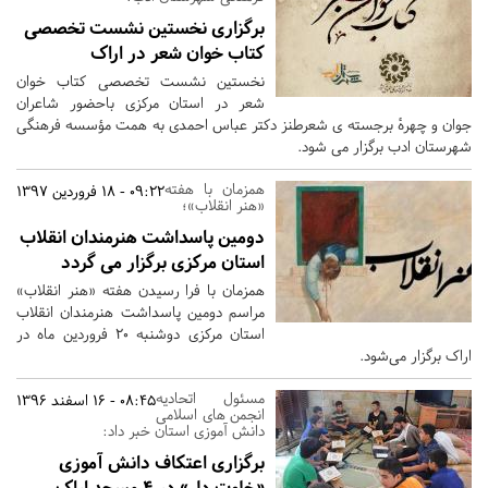
برگزاری نخستین نشست تخصصی
کتاب خوان شعر در اراک
نخستین نشست تخصصی کتاب خوان
شعر در استان مرکزی باحضور شاعران
جوان و چهرهٔ برجسته ی شعرطنز دکتر عباس احمدی به همت مؤسسه فرهنگی
شهرستان ادب برگزار می شود.
همزمان با هفته
09:22 - 18 فروردین 1397
«هنر انقلاب»؛
دومین پاسداشت هنرمندان انقلاب
استان مرکزی برگزار می گردد
همزمان با فرا رسیدن هفته «هنر انقلاب»
مراسم دومین پاسداشت هنرمندان انقلاب
استان مرکزی دوشنبه 20 فروردین ماه در
اراک برگزار می‌شود.
مسئول اتحادیه
08:45 - 16 اسفند 1396
انجمن های اسلامی
دانش آموزی استان خبر داد:
برگزاری اعتکاف دانش آموزی
«خلوت دل» در 4 مسجد اراک