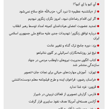
آي كيو يا اِي كيو؟!
از «یکشنبه عظیم» تا نبرد آتی؛ حزب‌الله خلع سلاح نمی‌شود
اگر این اقدام رضاخان نبود، امروز نگران زنگزور نبودیم
تمدید عضویت اعضای هیات‌امنای کمیته امداد توسط رهبر انقلاب
درباره توافق زنگزور/ تهدیدات جدی علیه منافع ملی جمهوری اسلامی
ایران
یزد:
دوره جامع ترک گناه و تغییر عادت
تیغ تیز روزنامه‌نگاران اسرائیلی بر گلوی نتانیاهو
کتاب الگوی مدیریت نیروهای داوطلب مردمی در جهاد
سازندگی منتشر شد
تهران:
آموزش مهارت‌های حیاتی برای نجات جان+تصویر
خراسان رضوی:
فراخوان ایده و طرح فیلم‌نامه معلم دوست‌داشتنی
قزوین:
غزه غذا ندارد
فارس:
گزارش تصویری از فعالان تربیتی در شیراز
آژانس هسته‌ای آمریکا هدف نفوذ سایبری قرار گرفت
سخنی دوستانه با آقای عراقچی