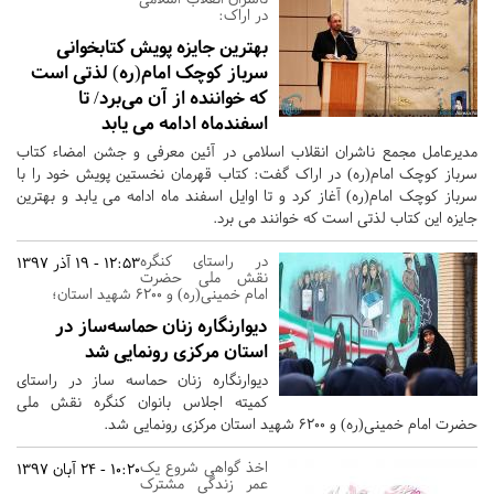
در اراک:
بهترین جایزه پویش کتابخوانی
سرباز کوچک امام(ره) لذتی است
که خواننده از آن می‌برد/ تا
اسفندماه ادامه می یابد
مدیرعامل مجمع ناشران انقلاب اسلامی در آئین معرفی و جشن امضاء کتاب
سرباز کوچک امام(ره) در اراک گفت: کتاب قهرمان نخستین پویش خود را با
سرباز کوچک امام(ره) آغاز کرد و تا اوایل اسفند ماه ادامه می یابد و بهترین
جایزه این کتاب لذتی است که خوانند می برد.
در راستای کنگره
12:53 - 19 آذر 1397
نقش ملی حضرت
امام خمینی(ره) و ۶۲۰۰ شهید استان؛
دیوارنگاره زنان حماسه‌ساز در
استان مرکزی رونمایی شد
دیوارنگاره زنان حماسه ساز در راستای
کمیته اجلاس بانوان کنگره نقش ملی
حضرت امام خمینی(ره) و ۶۲۰۰ شهید استان مرکزی رونمایی شد.
اخذ گواهی شروع یک
10:20 - 24 آبان 1397
عمر زندگی مشترک