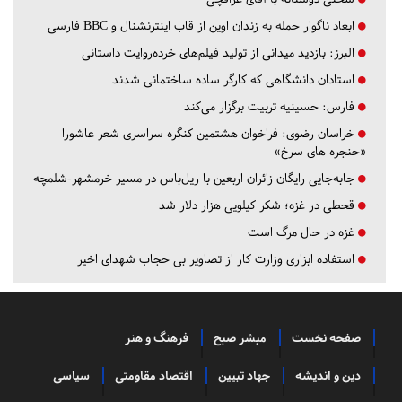
ابعاد ناگوار حمله به زندان اوین از قاب اینترنشنال و BBC فارسی
البرز:
بازدید میدانی از تولید فیلم‌های خرده‌روایت داستانی
استادان دانشگاهی که کارگر ساده ساختمانی شدند
فارس:
حسینیه تربیت برگزار می‌کند
خراسان رضوی:
فراخوان هشتمین کنگره سراسری شعر عاشورا
«حنجره های سرخ»
جابه‌جایی رایگان زائران اربعین با ریل‌باس در مسیر خرمشهر-شلمچه
قحطی در غزه؛ شکر کیلویی هزار دلار شد
غزه در حال مرگ است
استفاده ابزاری وزارت کار از تصاویر بی حجاب شهدای اخیر
صفحه نخست
مبشر صبح
فرهنگ و هنر
دین و اندیشه
جهاد تبیین
اقتصاد مقاومتی
سیاسی