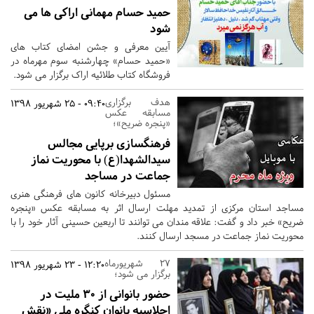
حمید حسام مهمانی اراکی ها می
شود
آیین معرفی و جشن امضای کتاب های
«حمید حسام» چهارشنبه سوم مهرماه در
فروشگاه کتاب طلائیه اراک برگزار می شود.
هدف برگزاری
09:40 - 25 شهریور 1398
مسابقه عکس
«پنجره ضریح»؛
فرهنگسازی برپایی مجالس
سیدالشهدا(ع) با محوریت نماز
جماعت در مساجد
مسئول دبیرخانه کانون های فرهنگی هنری
مساجد استان مرکزی از تمدید مهلت ارسال اثر به مسابقه عکس «پنجره
ضریح» خبر داد و گفت: علاقه مندان می توانند تا اربعین حسینی آثار خود را با
محوریت نماز جماعت در مسجد ارسال کنند.
27 شهریورماه
12:20 - 23 شهریور 1398
برگزار می شود؛
حضور بانوانی از 30 ملیت در
اجلاسیه بانوان کنگره ملی «نقش