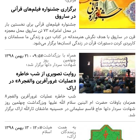
برگزاری جشنواره فیلم‌های قرآنی
در ساروق
جشنواره فیلم‌های قرآنی برای نخستین بار
در محل امامزاده 72 تن ساروق محل معجزه
قرن در ساروق با هدف نگرش هنرمندانه در کتاب دین و زندگی ما مسلمانان و
کاربردی کردن دستورات قرآن در زندگی انسان‌ها برگزار می‌شود.
همراه با بزرگداشت
09:57 - 21 بهمن 1398
چهلمین روز
شهادت سردار دلها برگزار شد؛
روایت تصویری از شب خاطره
«عملیات غرورآفرین والفجر۸» در
اراک
شب خاطره عملیات غرورآفرین والفجر۸
همزمان باوفات حضرت ام البنین سلام الله علیها وبزرگداشت چهلمین روز
شهادت سردار دلها حاج قاسم سلیمانی در حسینیه عاشقان ثارالله اراک برگزار
شد.
به همت هیئت
12:07 - 13 بهمن 1398
رزمندگان اسلام
اراک؛