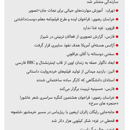
سازندگی منتشر شد
تهران:
آموزش مهارت‌های حیاتی برای نجات جان+تصویر
خراسان رضوی:
فراخوان ایده و طرح فیلم‌نامه معلم دوست‌داشتنی
قزوین:
غزه غذا ندارد
فارس:
گزارش تصویری از فعالان تربیتی در شیراز
آژانس هسته‌ای آمریکا هدف نفوذ سایبری قرار گرفت
سخنی دوستانه با آقای عراقچی
ابعاد ناگوار حمله به زندان اوین از قاب اینترنشنال و BBC فارسی
البرز:
بازدید میدانی از تولید فیلم‌های خرده‌روایت داستانی
استادان دانشگاهی که کارگر ساده ساختمانی شدند
فارس:
حسینیه تربیت برگزار می‌کند
خراسان رضوی:
فراخوان هشتمین کنگره سراسری شعر عاشورا
«حنجره های سرخ»
جابه‌جایی رایگان زائران اربعین با ریل‌باس در مسیر خرمشهر-شلمچه
قحطی در غزه؛ شکر کیلویی هزار دلار شد
غزه در حال مرگ است