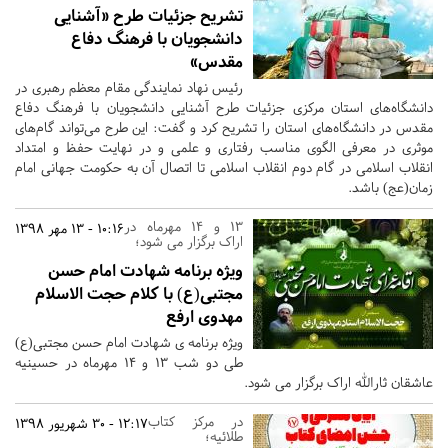
تشریح جزئیات طرح «آشنایی
دانشجویان با فرهنگ دفاع
مقدس»
رئیس نهاد نمایندگی مقام معظم رهبری در
دانشگاه‌های استان مرکزی جزئیات طرح آشنایی دانشجویان با فرهنگ دفاع
مقدس در دانشگاه‌های استان را تشریح کرد و گفت: این طرح می‌تواند گام‌های
موثری در معرفی الگوی مناسب رفتاری و علمی و در نهایت حفظ و امتداد
انقلاب اسلامی در گام دوم انقلاب اسلامی تا اتصال آن به حکومت جهانی امام
زمان(عج) باشد.
13 و 14 مهرماه در
10:16 - 13 مهر 1398
اراک برگزار می شود؛
ویژه برنامه شهادت امام حسن
مجتبی(ع) با کلام حجت الاسلام
مهدوی ارفع
ویژه برنامه ی شهادت امام حسن مجتبی(ع)
طی دو شب 13 و 14 مهرماه در حسینیه
عاشقان ثارالله اراک برگزار می شود.
در مرکز کتاب
12:17 - 30 شهریور 1398
طلائیه؛