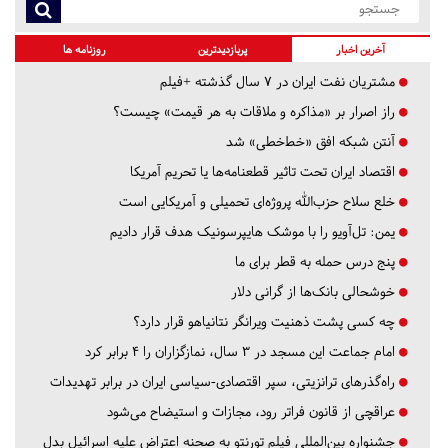
آخرین اخبار
پربازدیدترین
روزنامه ها
مشتریان نفت ایران در ۷ سال گذشته +فیلم
راز اصرار بر «مذاکره و ملاقات به هر قیمت» چیست؟
آنتن شبکه افق «خط‌خطی» شد
اقتصاد ایران تحت تاثیر قطعنامه‌ها یا تحریم‌ آمریکا
خلع سلاح حزب‌الله پروژه‌ای تحمیلی و آمریکایی است
یمن: تل‌آویو را با موشک هایپرسونیک هدف قرار دادیم
پنج درس‌ حمله به قطر برای ما
خوشحالی بانک‌ها از گرانی دلار
چه کسی پشت ذهنیت ویرانگر نتانیاهو قرار دارد؟
امام جماعت این مسجد در ۳ سال، نمازگزاران را ۴ برابر کرد
راه‌گذرهای ترانزیتی، سپر اقتصادی-سیاسی ایران در برابر تهدیدات
عراقچی از قانون فراتر رود، مجازات و استیضاح می‌شود
جشنواره بین‌المللی فیلم تورنتو به صحنه اعتراض علیه اسرائیل بدل