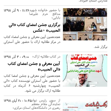
مدارس استان خبرداد.
با حضور خانواده شهید
11:26 - 9 آذر 1398
مدافع حرم علیرضا
بابایی؛
برگزاری جشن امضای کتاب «الی
الحبیب» +عکس
هجدهمین آیین معرفی و جشن امضاء کتاب
در مرکز طلائیه اراک با حضور علی آسترکی
برگزار شد.
در کتاب طلائیه اراک؛
09:00 - 3 آذر 1398
آیین معرفی و جشن امضای کتاب
«الی الحبیب»
هجدهمین آیین معرفی و جشن امضا کتاب
با حضور علی آسترکی نویسنده کتاب «الی
الحبیب» چهارشنبه ۶ آذرماه در کتاب
طلائیه اراک برگزار می شود.
از سوی رئیس نهاد
10:45 - 20 آبان 1398
نمایندگی مقام معظم
رهبری در دانشگاه‌های استان مرکزی؛