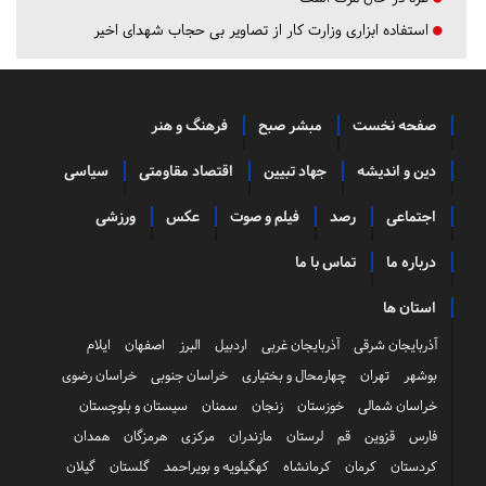
استفاده ابزاری وزارت کار از تصاویر بی حجاب شهدای اخیر
صفحه نخست
مبشر صبح
فرهنگ و هنر
دین و اندیشه
جهاد تبیین
اقتصاد مقاومتی
سیاسی
اجتماعی
رصد
فیلم و صوت
عکس
ورزشی
درباره ما
تماس با ما
استان ها
آذربایجان شرقی
آذربایجان غربی
اردبیل
البرز
اصفهان
ایلام
بوشهر
تهران
چهارمحال و بختیاری
خراسان جنوبی
خراسان رضوی
خراسان شمالی
خوزستان
زنجان
سمنان
سیستان و بلوچستان
فارس
قزوین
قم
لرستان
مازندران
مرکزی
هرمزگان
همدان
کردستان
کرمان
کرمانشاه
کهگیلویه و بویراحمد
گلستان
گیلان