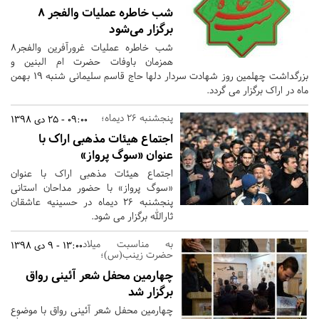
شب خاطره عملیات والفجر ۸
برگزار می‌شود
شب خاطره عملیات غرورآفرین والفجر۸
همزمان باوفات حضرت ام البنین و
بزرگداشت چهلمین روز شهادت سردار دلها حاج قاسم سلیمانی شنبه 19 بهمن
ماه در اراک برگزار می گردد.
پنجشنبه ۲۶ دیماه؛
09:00 - 25 دی 1398
اجتماع هیئات مذهبی اراک با
عنوان «سوگ پرواز»
اجتماع هیئات مذهبی اراک با عنوان
«سوگ پرواز» با حضور مداحان استانی
پنجشنبه ۲۶ دیماه در حسینیه عاشقان
ثارالله برگزار می شود.
به مناسبت میلاد
13:00 - 9 دی 1398
حضرت زینب(س)؛
چهارمین محفل شعر آئینی رواق
برگزار شد
چهارمین محفل شعر آئینی رواق با موضوع