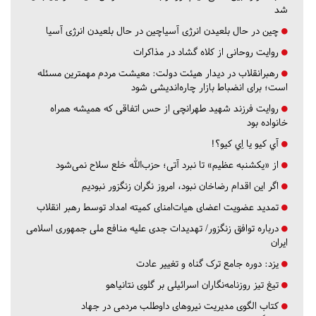
شد
چین در حال بلعیدن انرژی آسیاچین در حال بلعیدن انرژی آسیا
روایت روحانی از کلاه گشاد در مذاکرات
رهبرانقلاب در دیدار هیئت دولت: معیشت مردم مهمترین مسئله
است؛ برای انضباط بازار چاره‌اندیشی شود
روایت فرزند شهید طهرانچی از حس اتفاقی که همیشه همراه
خانواده بود
آي كيو يا اِي كيو؟!
از «یکشنبه عظیم» تا نبرد آتی؛ حزب‌الله خلع سلاح نمی‌شود
اگر این اقدام رضاخان نبود، امروز نگران زنگزور نبودیم
تمدید عضویت اعضای هیات‌امنای کمیته امداد توسط رهبر انقلاب
درباره توافق زنگزور/ تهدیدات جدی علیه منافع ملی جمهوری اسلامی
ایران
یزد:
دوره جامع ترک گناه و تغییر عادت
تیغ تیز روزنامه‌نگاران اسرائیلی بر گلوی نتانیاهو
کتاب الگوی مدیریت نیروهای داوطلب مردمی در جهاد