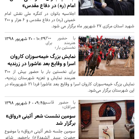
امام (ره) در دفاع مقدس»
اجلاسیه بانوان در کنگره ملی نقش امام
خمینی (ره) در دفاع مقدس و ۶ هزار و ۲۰۰
شهید استان مرکزی ۲۷ شهریور ماه برگزار می شود.
با حضور 300
10:29 - 20 شهریور 1398
هنرمند برای
نخستین بار؛
نمایش بزرگ خیمه‌سوزان کاروان
اسرا و وقایع بعد عاشورا در زرندیه
برای نخستین بار با حضور بیش از ۳۰۰
هنرمند نمایش و تعزیه شهرستان زرندیه،
نمایش بزرگ خیمه‌سوزان کاروان اسرا و وقایع بعد عاشورا فردا 21 شهریورماه در
این شهرستان برگزار می‌شود.
با حضور قاسم
09:45 - 6 شهریور 1398
صرافان؛
سومین نشست شعر آئینی «رواق»
برگزار شد
سومین جلسه شعر آئینی «رواق» با موضوع
حضرت سید الشهدا(ع) باحضور شاعر