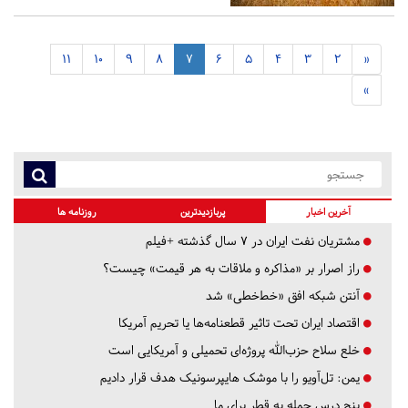
11
10
9
8
7
6
5
4
3
2
«
»
آخرین اخبار
پربازدیدترین
روزنامه ها
مشتریان نفت ایران در ۷ سال گذشته +فیلم
راز اصرار بر «مذاکره و ملاقات به هر قیمت» چیست؟
آنتن شبکه افق «خط‌خطی» شد
اقتصاد ایران تحت تاثیر قطعنامه‌ها یا تحریم‌ آمریکا
خلع سلاح حزب‌الله پروژه‌ای تحمیلی و آمریکایی است
یمن: تل‌آویو را با موشک هایپرسونیک هدف قرار دادیم
پنج درس‌ حمله به قطر برای ما