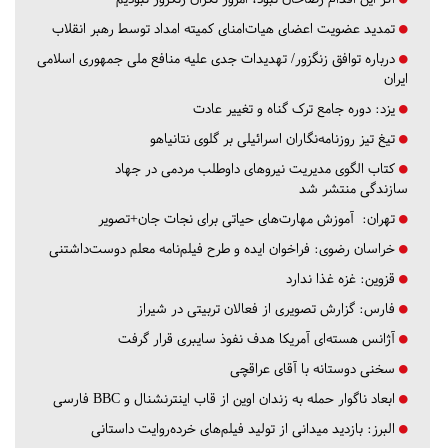
تمدید عضویت اعضای هیات‌امنای کمیته امداد توسط رهبر انقلاب
درباره توافق زنگزور/ تهدیدات جدی علیه منافع ملی جمهوری اسلامی
ایران
یزد:
دوره جامع ترک گناه و تغییر عادت
تیغ تیز روزنامه‌نگاران اسرائیلی بر گلوی نتانیاهو
کتاب الگوی مدیریت نیروهای داوطلب مردمی در جهاد
سازندگی منتشر شد
تهران:
آموزش مهارت‌های حیاتی برای نجات جان+تصویر
خراسان رضوی:
فراخوان ایده و طرح فیلم‌نامه معلم دوست‌داشتنی
قزوین:
غزه غذا ندارد
فارس:
گزارش تصویری از فعالان تربیتی در شیراز
آژانس هسته‌ای آمریکا هدف نفوذ سایبری قرار گرفت
سخنی دوستانه با آقای عراقچی
ابعاد ناگوار حمله به زندان اوین از قاب اینترنشنال و BBC فارسی
البرز:
بازدید میدانی از تولید فیلم‌های خرده‌روایت داستانی