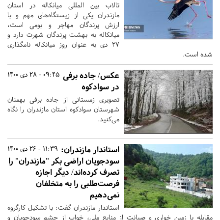
تالاب بین المللی میانکاله در استان
مازندران یکی از زیستگاه‌های مهم و با
ارزش پرندگان مهاجر و بومی است،
میانکاله به بهشت پرندگان شهرت دارد و
۲۷ دی به عنوان روز میانکاله نامگذاری
شده است.
عکس/ جاده برفی
09:45 - 28 دی 1400
در سوادکوه
تصویری زمستانی از جاده برفی بهمنان
شهرستان سوادکوه استان مازندران را نگاه
می‌کنید.
استاندار مازندران:
11:39 - 26 دی 1400
سودجویان اراضی بکر "مازندران" را
تصرف کرده‌اند/ دیگر اجازه
‌فرصت‌طلبی را به متخلفان
نمی‌دهیم
استاندار مازندران گفت: با تشکیل کارگروه
مقابله با زمین خواری و صیانت از منابع ملی، خواب از چشم سودجویان و