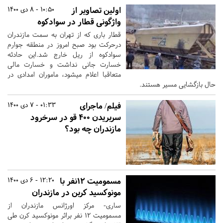
اولین تصاویر از
10:50 - 8 دی 1400
واژگونی قطار در سوادکوه
قطار باری که از تهران به سمت مازندران
درحرکت بود صبح امروز در منطقه جوارم
سوادکوه از ریل خارج شد.این حادثه
خسارت جانی نداشت و خسارت مالی
متعاقبا اعلام میشود، ماموران امدادی در
حال بازگشایی مسیر هستند.
فیلم/ ماجرای
01:33 - 7 دی 1400
سربریدن ۴۰۰ قو در سرخرود
مازندران چه بود؟
مسمومیت ۱۲نفر با
12:20 - 6 دی 1400
مونوکسید کربن در مازندران
ساری- مرکز اورژانس مازندران از
مسمومیت ۱۲ نفر براثر مونوکسید کرن طی