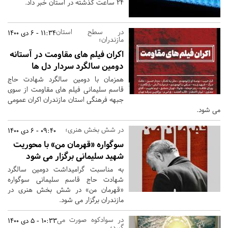
۲۴ ساعت گذشته در استان خبر داد.
در سطح استان
11:34 - 6 دی 1400
مازندران؛
اکران فیلم های مقاومت در آستانه
دومین سالگرد سردار دل ها
همزمان با دومین سالگرد شهادت حاج
قاسم سلیمانی فیلم های مقاومت از سوی
جبهه فرهنگی استان مازندران اکران عمومی
می شود.
در شش بخش هنری؛
09:40 - 6 دی 1400
سوگواره «قهرمان من» با محوریت
شهید سلیمانی برگزار می شود
به مناسبت گرامیداشت دومین سالگرد
شهادت حاج قاسم سلیمانی سوگواره
«قهرمان من» در شش بخش هنری در
مازندران برگزار می شود.
در سوادکوه صورت می
10:33 - 5 دی 1400
گیرد؛