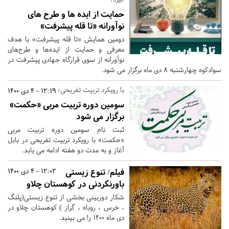
حمایت از ایده ها و طرح های
نوآورانه «تا قله پیشرفت»
دومین همایش «تا قله پیشرفت» با هدف
معرفی و حمایت از ایده‌ها و طرح‌های
نوآورانه از سوی قرارگاه جهادی پیشرفت در
سوادکوه چهارشنبه 8 دی ماه برگزار می شود.
با رویکرد تربیت تفریحی؛
12:19 - 4 دی 1400
سومین دوره تربیت مربی «حکمت»
برگزار می شود
ثبت نام سومین دوره تربیت مربی
«حکمت» با رویکرد تربیت تفریحی در بابل
آغاز و به مدت دو هفته ادامه می یابد.
فیلم/ تنوع زیستی
12:02 - 4 دی 1400
باورنکردنی در کوهستان چلاو
شکار دوربینی بخشی از تنوع زیستی(پلنگ
، خرس ، روباه ، گراز ) کوهستان چلاو در
دی ماه ۱۴۰۰ را می بینید.