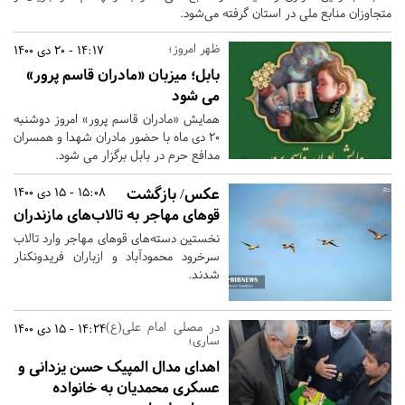
متجاوزان منابع ملی در استان گرفته می‌شود.
ظهر امروز؛
14:17 - 20 دی 1400
بابل؛ میزبان «مادران قاسم پرور»
می شود
همایش «مادران قاسم پرور» امروز دوشنبه
20 دی ماه با حضور مادران شهدا و همسران
مدافع حرم در بابل برگزار می شود.
عکس/ بازگشت
15:08 - 15 دی 1400
قوهای مهاجر به تالاب‌های مازندران
نخستین دسته‌های قوهای مهاجر وارد تالاب
سرخرود محمودآباد و ازباران فریدونکنار
شدند.
در مصلی امام علی(ع)
14:24 - 15 دی 1400
ساری؛
اهدای مدال المپیک حسن یزدانی و
عسکری محمدیان به خانواده