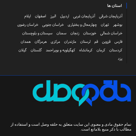
استان ها
آذربایجان شرقی
آذربایجان غربی
اردبیل
البرز
اصفهان
ایلام
بوشهر
تهران
چهارمحال و بختیاری
خراسان جنوبی
خراسان رضوی
خراسان شمالی
خوزستان
زنجان
سمنان
سیستان و بلوچستان
فارس
قزوین
قم
لرستان
مازندران
مرکزی
هرمزگان
همدان
کردستان
کرمان
کرمانشاه
کهگیلویه و بویراحمد
گلستان
گیلان
یزد
تمام حقوق مادی و معنوی این سایت متعلق به
حلقه وصل
است و استفاده از
مطالب با ذکر منبع بلامانع است.