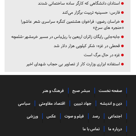
استادان دانشگاهی که کارگر ساده ساختمانی شدند
فارس:
حسینیه تربیت برگزار می‌کند
خراسان رضوی:
فراخوان هشتمین کنگره سراسری شعر عاشورا
«حنجره های سرخ»
جابه‌جایی رایگان زائران اربعین با ریل‌باس در مسیر خرمشهر-شلمچه
قحطی در غزه؛ شکر کیلویی هزار دلار شد
غزه در حال مرگ است
استفاده ابزاری وزارت کار از تصاویر بی حجاب شهدای اخیر
صفحه نخست
مبشر صبح
فرهنگ و هنر
دین و اندیشه
جهاد تبیین
اقتصاد مقاومتی
سیاسی
اجتماعی
رصد
فیلم و صوت
عکس
ورزشی
درباره ما
تماس با ما