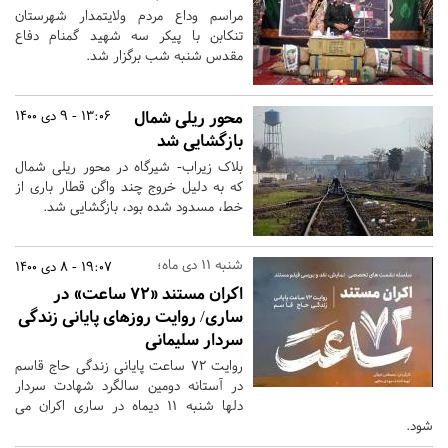
مراسم وداع مردم ولایتمدار شهرستان‌
تنکابن با پیکر سه شهید گمنام دفاع
مقدس شنبه شب برگزار شد.
محور ریلی شمال
13:06 - 9 دی 1400
بازگشایی شد
بلاک زیراب- شیرگاه در محور ریلی شمال
که به دلیل خروج چند واگن قطار باری از
خط، مسدود شده بود، بازگشایی شد.
شنبه 11 دی ماه؛
19:07 - 8 دی 1400
اکران مستند «72 ساعت» در
ساری/ روایت روزهای پایانی زندگی
سردار سلیمانی
روایت ۷۲ ساعت پایانی زندگی حاج قاسم
در آستانه دومین سالگرد شهادت سردار
دلها شنبه 11 دیماه در ساری اکران می
شود.