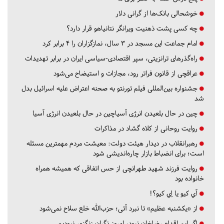
خوشحالی بانک‌ها از گرانی دلار
چه کسی پشت ذهنیت ویرانگر نتانیاهو قرار دارد؟
امام جماعت این مسجد در ۳ سال، نمازگزاران را ۴ برابر کرد
راه‌گذرهای ترانزیتی، سپر اقتصادی-سیاسی ایران در برابر تهدیدات
عراقچی از قانون فراتر رود، مجازات و استیضاح می‌شود
جشنواره بین‌المللی فیلم تورنتو به صحنه اعتراض علیه اسرائیل بدل
شد
چین در حال بلعیدن انرژی آسیاچین در حال بلعیدن انرژی آسیا
روایت روحانی از کلاه گشاد در مذاکرات
رهبرانقلاب در دیدار هیئت دولت: معیشت مردم مهمترین مسئله
است؛ برای انضباط بازار چاره‌اندیشی شود
روایت فرزند شهید طهرانچی از حس اتفاقی که همیشه همراه
خانواده بود
آي كيو يا اِي كيو؟!
از «یکشنبه عظیم» تا نبرد آتی؛ حزب‌الله خلع سلاح نمی‌شود
اگر این اقدام رضاخان نبود، امروز نگران زنگزور نبودیم