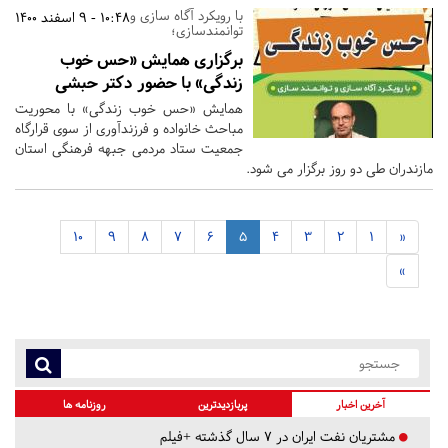
با رویکرد آگاه سازی و
10:48 - 9 اسفند 1400
توانمندسازی؛
برگزاری همایش «حس خوب
زندگی» با حضور دکتر حبشی
همایش «حس خوب زندگی» با محوریت
مباحث خانواده و فرزندآوری از سوی قرارگاه
جمعیت ستاد مردمی جبهه فرهنگی استان
مازندران طی دو روز برگزار می شود.
10
9
8
7
6
5
4
3
2
1
«
»
آخرین اخبار
پربازدیدترین
روزنامه ها
مشتریان نفت ایران در ۷ سال گذشته +فیلم