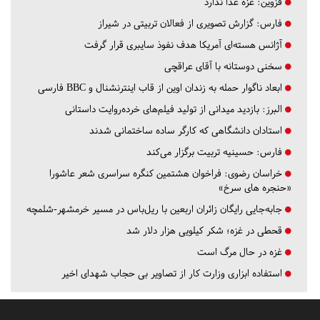
قزوین:
غزه غذا ندارد
فارس:
گزارش تصویری از فعالان تربیتی در شیراز
آژانس هسته‌ای آمریکا هدف نفوذ سایبری قرار گرفت
سخنی دوستانه با آقای عراقچی
ابعاد ناگوار حمله به زندان اوین از قاب اینترنشنال و BBC فارسی
البرز:
بازدید میدانی از تولید فیلم‌های خرده‌روایت داستانی
استادان دانشگاهی که کارگر ساده ساختمانی شدند
فارس:
حسینیه تربیت برگزار می‌کند
خراسان رضوی:
فراخوان هشتمین کنگره سراسری شعر عاشورا
«حنجره های سرخ»
جابه‌جایی رایگان زائران اربعین با ریل‌باس در مسیر خرمشهر-شلمچه
قحطی در غزه؛ شکر کیلویی هزار دلار شد
غزه در حال مرگ است
استفاده ابزاری وزارت کار از تصاویر بی حجاب شهدای اخیر