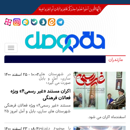
Toggle
igation
مازندران
در شهرستان های
10:02 - 25 اسفند 1400
ساری، آمل و بابل
صورت می گیرد؛
اکران مستند «غیر رسمی4» ویژه
فعالان فرهنگی
مستند «غیر رسمی4» ویژه فعالان فرهنگی
شهرستان های ساری، بابل و آمل امروز 25
اسفندماه اکران می شود.
با موضوع دغدغه
08:41 - 23 اسفند 1400