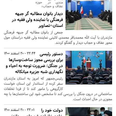
مندی در حوزه
عفاف و حجاب؛
دیدار بانوان مطالبه گر جبهه
فرهنگی با نماینده ولی فقیه در
استان+تصاویر
جمعی از بانوان مطالبه گر جبهه فرهنگی
مازندران با آیت الله محمدباقر محمدی لائینی نماینده ولی فقیه دراستان حول
محور عفاف و حجاب دیدار و گفتگو کردند.
دستور رئیسی
22:44 - 20 اسفند 1400
برای بررسی مجوز ساخت‌وسازها
در جنگل‌/ ضرورت توجه به احیاء و
نگهداری شبه جزیره میانکاله
رئیس‌جمهور که امروز به استان مازندران
سفر کرده از استاندار این استان خواست
کارگروهی را مامور کند تا از فردا تخلفات
ساختمانی در درون جنگل را بررسی کند تا مشخص شود این ساختمان‌ها با چه
مجوزی در حال احداث است.
دولت خود را
22:01 - 20 اسفند 1400