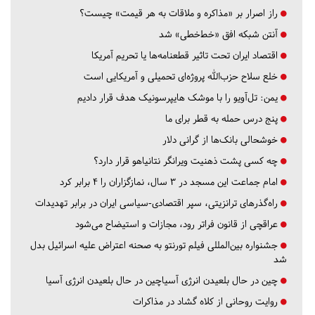
راز اصرار بر «مذاکره و ملاقات به هر قیمت» چیست؟
آنتن شبکه افق «خط‌خطی» شد
اقتصاد ایران تحت تاثیر قطعنامه‌ها یا تحریم‌ آمریکا
خلع سلاح حزب‌الله پروژه‌ای تحمیلی و آمریکایی است
یمن: تل‌آویو را با موشک هایپرسونیک هدف قرار دادیم
پنج درس‌ حمله به قطر برای ما
خوشحالی بانک‌ها از گرانی دلار
چه کسی پشت ذهنیت ویرانگر نتانیاهو قرار دارد؟
امام جماعت این مسجد در ۳ سال، نمازگزاران را ۴ برابر کرد
راه‌گذرهای ترانزیتی، سپر اقتصادی-سیاسی ایران در برابر تهدیدات
عراقچی از قانون فراتر رود، مجازات و استیضاح می‌شود
جشنواره بین‌المللی فیلم تورنتو به صحنه اعتراض علیه اسرائیل بدل
شد
چین در حال بلعیدن انرژی آسیاچین در حال بلعیدن انرژی آسیا
روایت روحانی از کلاه گشاد در مذاکرات