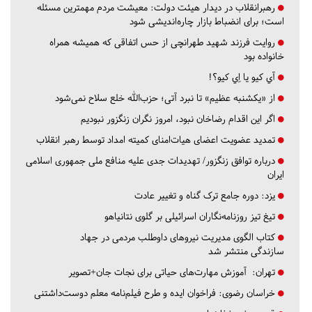
رهبرانقلاب در دیدار هیئت دولت: معیشت مردم مهمترین مسئله
است؛ برای انضباط بازار چاره‌اندیشی شود
روایت فرزند شهید طهرانچی از حس اتفاقی که همیشه همراه
خانواده بود
آي كيو يا اِي كيو؟!
از «یکشنبه عظیم» تا نبرد آتی؛ حزب‌الله خلع سلاح نمی‌شود
اگر این اقدام رضاخان نبود، امروز نگران زنگزور نبودیم
تمدید عضویت اعضای هیات‌امنای کمیته امداد توسط رهبر انقلاب
درباره توافق زنگزور/ تهدیدات جدی علیه منافع ملی جمهوری اسلامی
ایران
یزد:
دوره جامع ترک گناه و تغییر عادت
تیغ تیز روزنامه‌نگاران اسرائیلی بر گلوی نتانیاهو
کتاب الگوی مدیریت نیروهای داوطلب مردمی در جهاد
سازندگی منتشر شد
تهران:
آموزش مهارت‌های حیاتی برای نجات جان+تصویر
خراسان رضوی:
فراخوان ایده و طرح فیلم‌نامه معلم دوست‌داشتنی