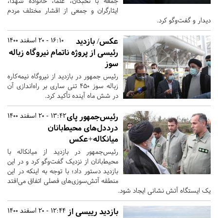
جمعه با نخبگان، علما، خانواده شهدا،
ایثارگران و جمعی از اقشار مختلف مردم
دیدار و گفت‌وگو کرد.
عکس/ بازدید
16:10 - 20 اسفند 1400
رئیسی از پروژه ناتمام نیروگاه زباله
سوز
رئیس جمهور در بازدید از نیروگاه نیمه‌کاره
زباله سوز ۴۵۰ تنی ساری بر راه‌اندازی آن
در شش ماه آینده تأکید کرد.
رئیس‌جمهور پای
13:42 - 20 اسفند 1400
درددل‌های محیط‌بانان
میانکاله+عکس
رئیس‌جمهور در بازدید از میانکاله با
محیط‌بانان از نزدیک گفت‌وگو کرد و در این
بازدید دستور داد؛ با توجه به اینکه در این
منطقه آتش‌سوزی‌های فصلی اتفاق می‌افتد
یک ایستگاه آتش نشانی ایجاد شود.
بازدید رییسی از
12:44 - 20 اسفند 1400