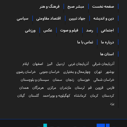
صفحه نخست
مبشر صبح
فرهنگ و هنر
دین و اندیشه
جهاد تبیین
اقتصاد مقاومتی
سیاسی
اجتماعی
رصد
فیلم و صوت
عکس
ورزشی
درباره ما
تماس با ما
استان ها
آذربایجان شرقی
آذربایجان غربی
اردبیل
البرز
اصفهان
ایلام
بوشهر
تهران
چهارمحال و بختیاری
خراسان جنوبی
خراسان رضوی
خراسان شمالی
خوزستان
زنجان
سمنان
سیستان و بلوچستان
فارس
قزوین
قم
لرستان
مازندران
مرکزی
هرمزگان
همدان
کردستان
کرمان
کرمانشاه
کهگیلویه و بویراحمد
گلستان
گیلان
یزد