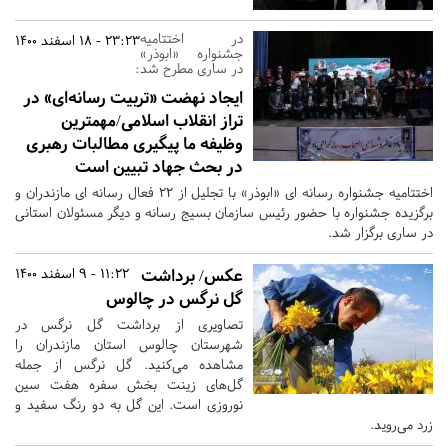
در اختتامیه
23:23 - 18 اسفند 1400
جشنواره «ابوذر»
در ساری مطرح شد:
ایجاد نهضت «تربیت رسانه‌ای» در
تراز انقلاب اسلامی/مهمترین
وظیفه ما پیگیری مطالبات رهبری
در بحث جهاد تبیین است
اختتامیه جشنواره رسانه ای «ابوذر» با تجلیل از 22 فعال رسانه ای مازندران و
برگزیده جشنواره با حضور رئیس سازمان بسیج رسانه و دیگر مسئولان استانی
در ساری برگزار شد.
عکس/ برداشت
11:22 - 9 اسفند 1400
گل نرگس در چالوس
تصاویری از برداشت گل نرگس در
شهرستان چالوس استان مازندران را
مشاهده می‌کنید. گل نرگس از جمله
گل‌های زینت بخش سفره هفت سین
نوروزی است. این گل به دو رنگ سفید و
زرد می‌روید.