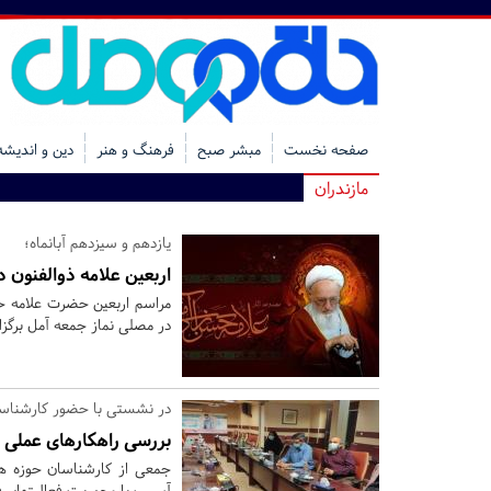
صفحه نخست
مبشر صبح
فرهنگ و هنر
دین و اندیشه
مازندران
یازدهم و سیزدهم آبانماه؛
اربعین علامه ذوالفنون د
در مصلی نماز جمعه آمل برگز
در نشستی با حضور کارشناسا
بررسی راهکارهای عملی 
جمعی از کارشناسان حوزه هن
آسیب با محوریت فعالیتهای فر