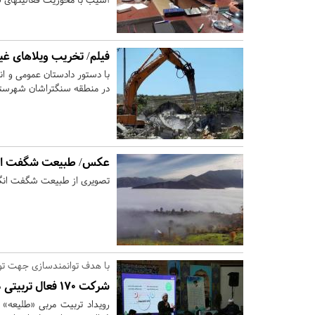
فیلم/ تخریب ویلاهای غی
در منطقه سنگتراشان شهرستا
عکس/ طبیعت شگفت انگی
تصویری از طبیعت شگفت انگیز 
با هدف توانمندسازی جهت تو
شرکت 170 فعال تربیتی در رویداد «طلیعه»+تصاویر