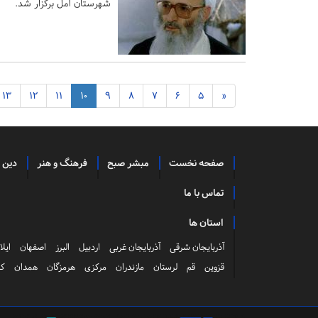
شهرستان آمل برگزار شد.
13
12
11
10
9
8
7
6
5
«
صفحه نخست
مبشر صبح
فرهنگ و هنر
دین 
تماس با ما
استان ها
آذربایجان شرقی
آذربایجان غربی
اردبیل
البرز
اصفهان
ایلا
قزوین
قم
لرستان
مازندران
مرکزی
هرمزگان
همدان
کر