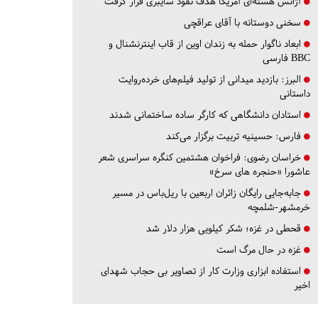
آژانس هسته‌ای آمریکا هدف نفوذ سایبری قرار گرفت
سخنی دوستانه با آقای عراقچی
ابعاد ناگوار حمله به زندان اوین از قاب اینترنشنال و
BBC فارسی
البرز:
بازدید میدانی از تولید فیلم‌های خرده‌روایت
داستانی
استادان دانشگاهی که کارگر ساده ساختمانی شدند
فارس:
حسینیه تربیت برگزار می‌کند
خراسان رضوی:
فراخوان هشتمین کنگره سراسری شعر
عاشورا «حنجره های سرخ»
جابه‌جایی رایگان زائران اربعین با ریل‌باس در مسیر
خرمشهر-شلمچه
قحطی در غزه؛ شکر کیلویی هزار دلار شد
غزه در حال مرگ است
استفاده ابزاری وزارت کار از تصاویر بی حجاب شهدای
اخیر