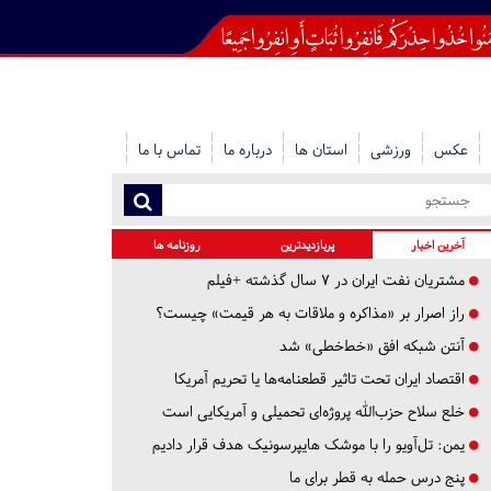
عکس
ورزشی
استان ها
درباره ما
تماس با ما
آخرین اخبار
پربازدیدترین
روزنامه ها
مشتریان نفت ایران در ۷ سال گذشته +فیلم
راز اصرار بر «مذاکره و ملاقات به هر قیمت» چیست؟
آنتن شبکه افق «خط‌خطی» شد
اقتصاد ایران تحت تاثیر قطعنامه‌ها یا تحریم‌ آمریکا
خلع سلاح حزب‌الله پروژه‌ای تحمیلی و آمریکایی است
یمن: تل‌آویو را با موشک هایپرسونیک هدف قرار دادیم
پنج درس‌ حمله به قطر برای ما