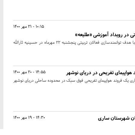
10:15 - 21 مهر 1400
یتی در رویداد آموزشی «طلیعه»
رویداد تربیت مربی «طلیعه» با هدف توانمندسازی فعالان تربیتی پنجشنبه 22 مهرماه در حسینیه ثارالله
هواپیمای تفریحی در دریای نوشهر
14:55 - 20 مهر 1400
راری یک فروند هواپیمای تفریحی فوق سبک در محدوده ساحلی دریای نوشهر
ان شهرستان ساری
14:30 - 19 مهر 1400