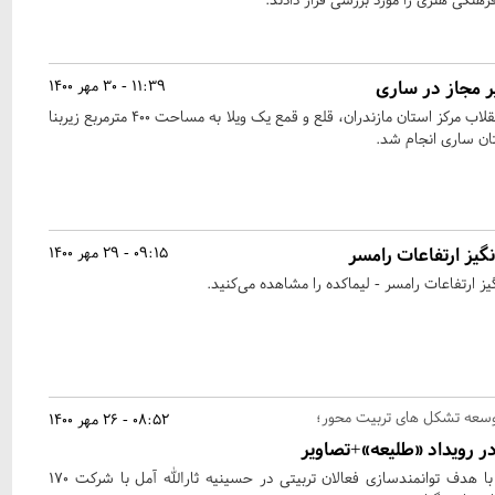
ر مجاز در ساری
11:39 - 30 مهر 1400
با دستور دادستان عمومی و انقلاب مرکز استان مازندران، قلع و قمع یک ویلا به مساحت ۴۰۰ مترمربع زیربنا
ن ساری انجام شد.
ز ارتفاعات رامسر
09:15 - 29 مهر 1400
ارتفاعات رامسر - لیماکده را مشاهده می‌کنید.
سعه تشکل های تربیت محور؛
08:52 - 26 مهر 1400
رویداد تربیت مربی «طلیعه» با هدف توانمندسازی فعالان تربیتی در حسینیه ثارالله آمل با شرکت 170