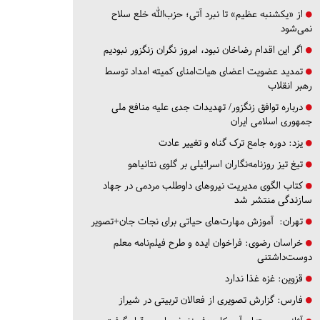
از «یکشنبه عظیم» تا نبرد آتی؛ حزب‌الله خلع سلاح
نمی‌شود
اگر این اقدام رضاخان نبود، امروز نگران زنگزور نبودیم
تمدید عضویت اعضای هیات‌امنای کمیته امداد توسط
رهبر انقلاب
درباره توافق زنگزور/ تهدیدات جدی علیه منافع ملی
جمهوری اسلامی ایران
یزد:
دوره جامع ترک گناه و تغییر عادت
تیغ تیز روزنامه‌نگاران اسرائیلی بر گلوی نتانیاهو
کتاب الگوی مدیریت نیروهای داوطلب مردمی در جهاد
سازندگی منتشر شد
تهران:
آموزش مهارت‌های حیاتی برای نجات جان+تصویر
خراسان رضوی:
فراخوان ایده و طرح فیلم‌نامه معلم
دوست‌داشتنی
قزوین:
غزه غذا ندارد
فارس:
گزارش تصویری از فعالان تربیتی در شیراز