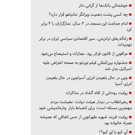
خوشحالی بانک‌ها از گرانی دلار
چه کسی پشت ذهنیت ویرانگر نتانیاهو قرار دارد؟
امام جماعت این مسجد در ۳ سال، نمازگزاران را ۴ برابر
کرد
راه‌گذرهای ترانزیتی، سپر اقتصادی-سیاسی ایران در برابر
تهدیدات
عراقچی از قانون فراتر رود، مجازات و استیضاح می‌شود
جشنواره بین‌المللی فیلم تورنتو به صحنه اعتراض علیه
اسرائیل بدل شد
چین در حال بلعیدن انرژی آسیاچین در حال بلعیدن
انرژی آسیا
روایت روحانی از کلاه گشاد در مذاکرات
رهبرانقلاب در دیدار هیئت دولت: معیشت مردم
مهمترین مسئله است؛ برای انضباط بازار چاره‌اندیشی شود
روایت فرزند شهید طهرانچی از حس اتفاقی که همیشه
همراه خانواده بود
آي كيو يا اِي كيو؟!