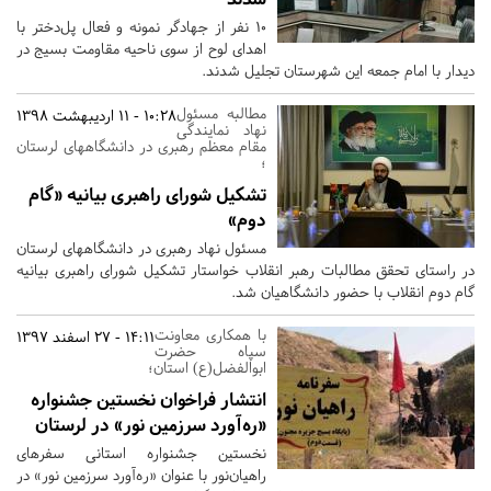
۱۰ نفر از جهادگر نمونه و فعال پل‌دختر با
اهدای لوح از سوی ناحیه مقاومت بسیج در
دیدار با امام جمعه این شهرستان تجلیل شدند.
مطالبه مسئول
10:28 - 11 اردیبهشت 1398
نهاد نمایندگی
مقام معظم رهبری در دانشگاه‎های لرستان
؛
تشکیل شورای راهبری بیانیه «گام
دوم»
مسئول نهاد رهبری در دانشگاه‎های لرستان
در راستای تحقق مطالبات رهبر انقلاب خواستار تشكیل شورای راهبری بیانیه
گام دوم انقلاب با حضور دانشگاهیان شد.
با همکاری معاونت
14:11 - 27 اسفند 1397
سپاه حضرت
ابوالفضل(ع) استان؛
انتشار فراخوان نخستین جشنواره
«ره‌آورد سرزمین نور» در لرستان
نخستین جشنواره استانی سفرهای
راهیان‌نور با عنوان «ره‌آورد سرزمین نور» در