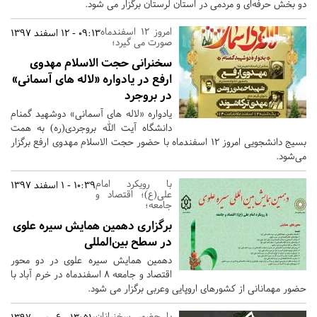
دو بخش حرفه‌ای و مردمی در استان لرستان برگزار می شود.
امروز 12 اسفندماه
09:13 - 12 اسفند 1397
صورت می گیرد؛
سخنرانی حجت الاسلام مهدوی
ارفع در یادواره «لاله های آسمانی»
در بروجرد
یادواره «لاله های آسمانی» دوشهید گمنام
دانشگاه آیت الله بروجردی(ره) به همت
بسیج دانشجویی امروز 12 اسفندماه با حضور حجت الاسلام مهدوی ارفع برگزار
می‌شود.
با رویکرد امام
10:39 - 1 اسفند 1397
علی(ع)؛ اقتصاد و
جامعه؛
برگزاری دهمین همایش سیره علوی
در سطح بین‌المللی
دهمین همایش سیره علوی در دو محور
اقتصاد و جامعه 8 اسفندماه در خرم آباد با
حضور مهمانانی از کشورهای اروپایی وعربی برگزار می شود.
با حضور سخنرانان،