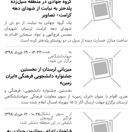
گروه جهادی در منطقه سیل‌زده
پلدختر به نیابت از شهدای دهه
کرامت+ تصاویر
یک گروه جهادی به نیابت از دو تن از
شهدای دهه کرامت لرستان شهیدان
محسن فرج‌الهی و جواد سبحانی اقدام به
ساخت منازل خسارت دیده از سیل در دو روستای پلدختر کرده است.
به همت
13:33 - 19 خرداد 1398
جهاددانشگاهی
برگزار می شود؛
میزبانی لرستان از نخستین
جشنواره دانشجویی فرهنگی «ایران
زمین»
نخستین جشنواره دانشجویی، فرهنگی و
هنری اقوام با عنوان «ایران زمین» از سوی معاونت فرهنگی جهاددانشگاهی
لرستان برگزارو مهلت ارسال آثار تا ۱۵ مهرماه امسال اعلام شده ست.
از سوی تشکل
10:28 - 12 خرداد 1398
فراگیر گروه‌های
تبلیغی در این منطقه منتشر شد؛
فراخوان اعزام روحانیون جهادی به