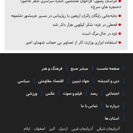
خراسان رضوی:
فراخوان هشتمین کنگره سراسری شعر عاشورا
«حنجره های سرخ»
جابه‌جایی رایگان زائران اربعین با ریل‌باس در مسیر خرمشهر-شلمچه
قحطی در غزه؛ شکر کیلویی هزار دلار شد
غزه در حال مرگ است
استفاده ابزاری وزارت کار از تصاویر بی حجاب شهدای اخیر
صفحه نخست
مبشر صبح
فرهنگ و هنر
دین و اندیشه
جهاد تبیین
اقتصاد مقاومتی
سیاسی
اجتماعی
رصد
فیلم و صوت
عکس
ورزشی
درباره ما
تماس با ما
استان ها
آذربایجان شرقی
آذربایجان غربی
اردبیل
البرز
اصفهان
ایلام