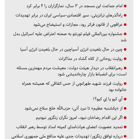
امام جماعت این مسجد در ۳ سال، نمازگزاران را ۴ برابر کرد
راه‌گذرهای ترانزیتی، سپر اقتصادی-سیاسی ایران در برابر تهدیدات
عراقچی از قانون فراتر رود، مجازات و استیضاح می‌شود
جشنواره بین‌المللی فیلم تورنتو به صحنه اعتراض علیه اسرائیل بدل
شد
چین در حال بلعیدن انرژی آسیاچین در حال بلعیدن انرژی آسیا
روایت روحانی از کلاه گشاد در مذاکرات
رهبرانقلاب در دیدار هیئت دولت: معیشت مردم مهمترین مسئله
است؛ برای انضباط بازار چاره‌اندیشی شود
روایت فرزند شهید طهرانچی از حس اتفاقی که همیشه همراه
خانواده بود
آي كيو يا اِي كيو؟!
از «یکشنبه عظیم» تا نبرد آتی؛ حزب‌الله خلع سلاح نمی‌شود
اگر این اقدام رضاخان نبود، امروز نگران زنگزور نبودیم
تمدید عضویت اعضای هیات‌امنای کمیته امداد توسط رهبر انقلاب
درباره توافق زنگزور/ تهدیدات جدی علیه منافع ملی جمهوری اسلامی