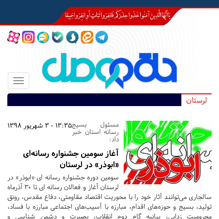
Toggle
igation
لرستان
مسئول بسیج
13:35 - 3 شهریور 1398
رسانه استان خبر
داد:
آغاز سومین جشنواره رسانه‌ای
«ابوذر» در لرستان
سومین دوره جشنواره رسانه ای «ابوذر» در
لرستان آغاز و فعالان رسانه ای تا 30 آذرماه
سالجاری می‌توانند آثار خود را با محوریت اقتصاد مقاومتی، دفاع مقدس، رونق
تولید، بسیج و حوزه‌های اقدام، مبارزه با آسیب‌های اجتماعی مبارزه با فساد،
محرومیت زدایی، بیانیه گام دوم انقلاب، بصیرت و دشمن شناسی و