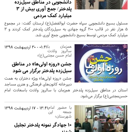
دانشجویی در مناطق سیل‌زده
پلدختر/ جمع آوری بیش از 3
میلیارد کمک مردمی
مسئول بسیج دانشجویی سپاه حضرت ابوالفضل(ع) لرستان گفت: در مجموع
5 هزار نفر در قالب 200 گروه جهادی به سیل‌زدگان پلدختر کمک کردند و 3
میلیارد کمک مردمی توسط بسیج دانشجویی جمع آوری شد.
همزمان با
01:41 - 30 اردیبهشت 1398
سالروز ولادت
امام حسن مجتبی(ع)؛
جشن «روزه اولی‌ها» در مناطق
سیل‌زده پلدختر برگزار می شود
جشن «روزه اولی‌ها» ویژه دختران به همت
دبیرخانه کانون‌های فرهنگی و هنری مساجد
استان در مناطق سیل‌زده پلدختر هم‌زمان با سالروز ولادت باسعادت امام
حسن‌مجتبی(ع) برگزار می‌شود.
با حضور امام
13:41 - 17 اردیبهشت 1398
جمعه این
شهرستان؛
10 جهادگر نمونه پلدختر تجلیل
شدند