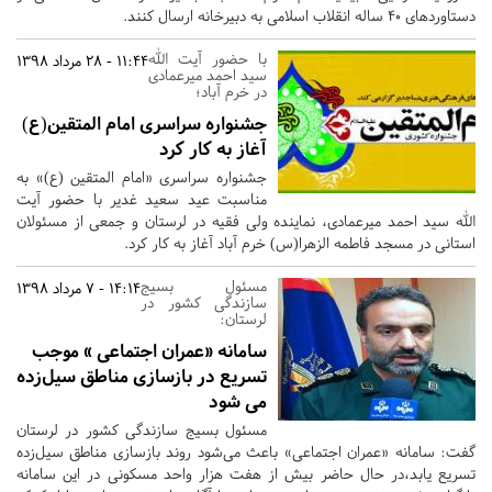
دستاوردهای 40 ساله انقلاب اسلامی به دبیرخانه ارسال کنند.
با حضور آیت الله
11:44 - 28 مرداد 1398
سید احمد میرعمادی
در خرم آباد؛
جشنواره سراسری امام المتقین(ع)
آغاز به کار کرد
جشنواره سراسری «امام المتقین (ع)» به
مناسبت عید سعید غدیر با حضور آیت
الله سید احمد میرعمادی، نماینده ولی فقیه در لرستان و جمعی از مسئولان
استانی در مسجد فاطمه الزهرا(س) خرم آباد آغاز به کار کرد.
مسئول بسیج
14:14 - 7 مرداد 1398
سازندگی کشور در
لرستان:
سامانه «عمران اجتماعی » موجب
تسریع در بازسازی مناطق سیل‌زده
می شود
مسئول بسیج سازندگی کشور در لرستان
گفت: سامانه «عمران اجتماعی» باعث می‌شود روند بازسازی مناطق سیل‌زده
تسریع یابد،در حال حاضر بیش از هفت هزار واحد مسکونی در این سامانه