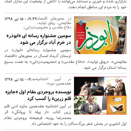
بارگزاری شده و خیرین و مساجد می‌توانند با آگاهی از وضعیت این منازل کمک
خود را به مردم این مناطق انجام دهند.
در محورهای اقتصاد
09:49 - 15 تیر 1398
مقاومتی، رونق تولید،
دفاع مقدس و محرومیت‌زدایی؛
سومین جشنواره رسانه ای «ابوذر»
در خرم آباد برگزار می شود
سومین جشنواره رسانه‌ای «ابوذر» در
لرستان آذرماه امسال در محورهای «اقتصاد
مقاومتی»، «رونق تولید»، «دفاع مقدس» و «محرومیت‌زدایی» به همت بسیج
رسانه استان برگزار می شود.
در آیین اختتامیه
09:00 - 15 تیر 1398
هفدهمین دوره؛
نویسنده بروجردی مقام اول «جایزه
قلم زرین» را کسب کرد
در آیین اختتامیه هفدهمین جایزه ادبی قلم
زرین کتاب «از پیله تا پروانگی» اثر
محمدرضا روزبه، فرهیخته بروجردی مقام
اول کشوری در بخش شعر بزرگ‌سالان را به خود اختصاص داد‌.