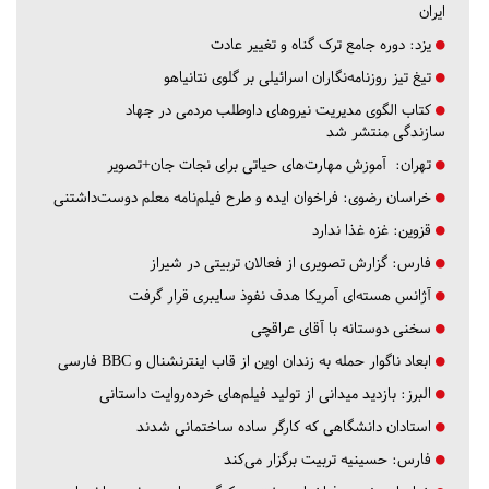
ایران
یزد:
دوره جامع ترک گناه و تغییر عادت
تیغ تیز روزنامه‌نگاران اسرائیلی بر گلوی نتانیاهو
کتاب الگوی مدیریت نیروهای داوطلب مردمی در جهاد
سازندگی منتشر شد
تهران:
آموزش مهارت‌های حیاتی برای نجات جان+تصویر
خراسان رضوی:
فراخوان ایده و طرح فیلم‌نامه معلم دوست‌داشتنی
قزوین:
غزه غذا ندارد
فارس:
گزارش تصویری از فعالان تربیتی در شیراز
آژانس هسته‌ای آمریکا هدف نفوذ سایبری قرار گرفت
سخنی دوستانه با آقای عراقچی
ابعاد ناگوار حمله به زندان اوین از قاب اینترنشنال و BBC فارسی
البرز:
بازدید میدانی از تولید فیلم‌های خرده‌روایت داستانی
استادان دانشگاهی که کارگر ساده ساختمانی شدند
فارس:
حسینیه تربیت برگزار می‌کند