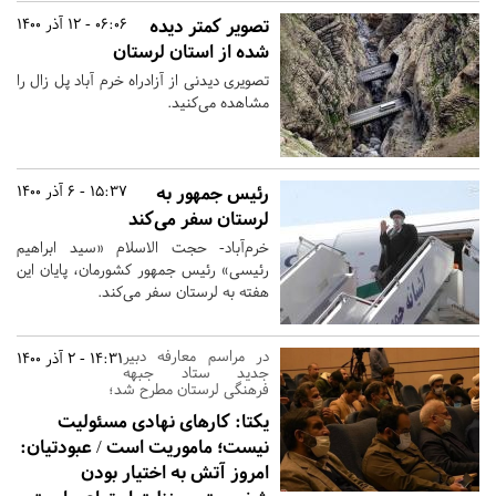
تصویر کمتر دیده
06:06 - 12 آذر 1400
شده از استان لرستان
تصویری دیدنی از آزادراه خرم آباد پل زال را
مشاهده می‌کنید.
رئیس جمهور به
15:37 - 6 آذر 1400
لرستان سفر می‌کند
خرم‌آباد- حجت الاسلام «سید ابراهیم
رئیسی» رئیس جمهور کشورمان، پایان این
هفته به لرستان سفر می‌کند.
در مراسم معارفه دبیر
14:31 - 2 آذر 1400
جدید ستاد جبهه
فرهنگی لرستان مطرح شد؛
یکتا: کارهای نهادی مسئولیت
نیست؛ ماموریت است / عبودتیان:
امروز آتش به اختیار بودن