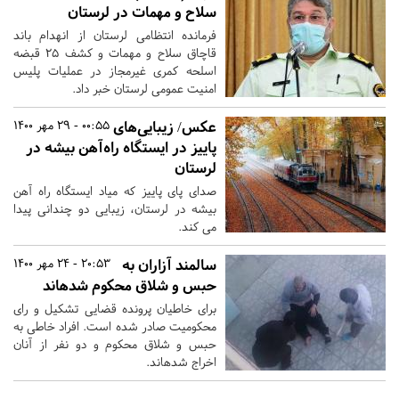
سلاح و مهمات در لرستان
فرمانده انتظامی لرستان از انهدام باند
قاچاق سلاح و مهمات و کشف ۲۵ قبضه
اسلحه کمری غیرمجاز در عملیات پلیس
امنیت عمومی لرستان خبر داد.
عکس/ زیبایی‌های
00:55 - 29 مهر 1400
پاییز در ایستگاه راه‌آهن بیشه در
لرستان
صدای پای پاییز که میاد ایستگاه راه آهن
بیشه در لرستان، زیبایی دو چندانی پیدا
می کند.
سالمند آزاران به
20:53 - 24 مهر 1400
حبس و شلاق محکوم ‎شده‎اند
برای خاطیان پرونده قضایی تشکیل و رای
محکومیت صادر شده است. افراد خاطی به
حبس و شلاق محکوم و دو نفر از آنان
اخراج شده‎اند.