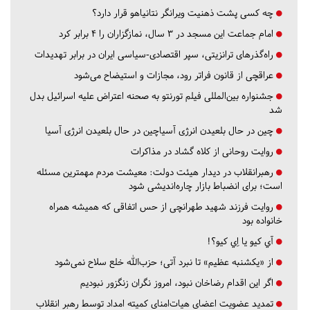
چه کسی پشت ذهنیت ویرانگر نتانیاهو قرار دارد؟
امام جماعت این مسجد در ۳ سال، نمازگزاران را ۴ برابر کرد
راه‌گذرهای ترانزیتی، سپر اقتصادی-سیاسی ایران در برابر تهدیدات
عراقچی از قانون فراتر رود، مجازات و استیضاح می‌شود
جشنواره بین‌المللی فیلم تورنتو به صحنه اعتراض علیه اسرائیل بدل
شد
چین در حال بلعیدن انرژی آسیاچین در حال بلعیدن انرژی آسیا
روایت روحانی از کلاه گشاد در مذاکرات
رهبرانقلاب در دیدار هیئت دولت: معیشت مردم مهمترین مسئله
است؛ برای انضباط بازار چاره‌اندیشی شود
روایت فرزند شهید طهرانچی از حس اتفاقی که همیشه همراه
خانواده بود
آي كيو يا اِي كيو؟!
از «یکشنبه عظیم» تا نبرد آتی؛ حزب‌الله خلع سلاح نمی‌شود
اگر این اقدام رضاخان نبود، امروز نگران زنگزور نبودیم
تمدید عضویت اعضای هیات‌امنای کمیته امداد توسط رهبر انقلاب