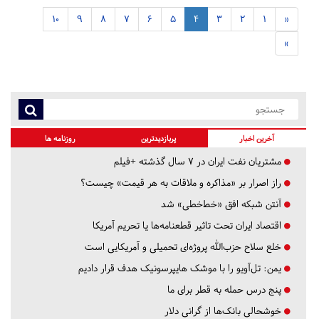
10
9
8
7
6
5
4
3
2
1
«
»
آخرین اخبار
پربازدیدترین
روزنامه ها
مشتریان نفت ایران در ۷ سال گذشته +فیلم
راز اصرار بر «مذاکره و ملاقات به هر قیمت» چیست؟
آنتن شبکه افق «خط‌خطی» شد
اقتصاد ایران تحت تاثیر قطعنامه‌ها یا تحریم‌ آمریکا
خلع سلاح حزب‌الله پروژه‌ای تحمیلی و آمریکایی است
یمن: تل‌آویو را با موشک هایپرسونیک هدف قرار دادیم
پنج درس‌ حمله به قطر برای ما
خوشحالی بانک‌ها از گرانی دلار