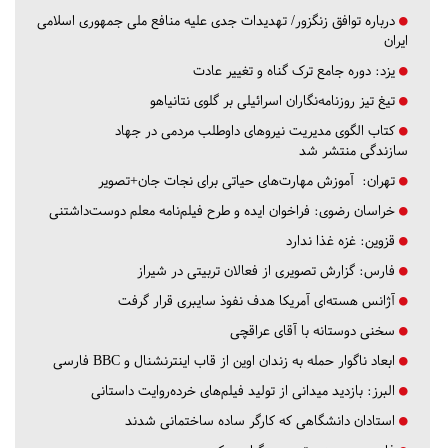
درباره توافق زنگزور/ تهدیدات جدی علیه منافع ملی جمهوری اسلامی
ایران
یزد:
دوره جامع ترک گناه و تغییر عادت
تیغ تیز روزنامه‌نگاران اسرائیلی بر گلوی نتانیاهو
کتاب الگوی مدیریت نیروهای داوطلب مردمی در جهاد
سازندگی منتشر شد
تهران:
آموزش مهارت‌های حیاتی برای نجات جان+تصویر
خراسان رضوی:
فراخوان ایده و طرح فیلم‌نامه معلم دوست‌داشتنی
قزوین:
غزه غذا ندارد
فارس:
گزارش تصویری از فعالان تربیتی در شیراز
آژانس هسته‌ای آمریکا هدف نفوذ سایبری قرار گرفت
سخنی دوستانه با آقای عراقچی
ابعاد ناگوار حمله به زندان اوین از قاب اینترنشنال و BBC فارسی
البرز:
بازدید میدانی از تولید فیلم‌های خرده‌روایت داستانی
استادان دانشگاهی که کارگر ساده ساختمانی شدند