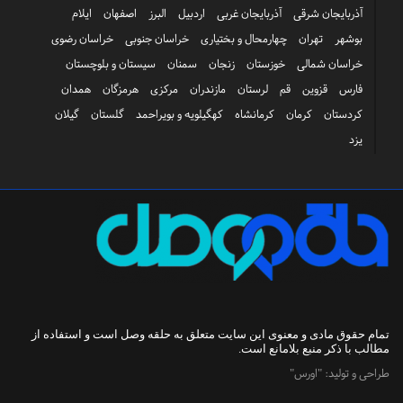
آذربایجان شرقی
آذربایجان غربی
اردبیل
البرز
اصفهان
ایلام
بوشهر
تهران
چهارمحال و بختیاری
خراسان جنوبی
خراسان رضوی
خراسان شمالی
خوزستان
زنجان
سمنان
سیستان و بلوچستان
فارس
قزوین
قم
لرستان
مازندران
مرکزی
هرمزگان
همدان
کردستان
کرمان
کرمانشاه
کهگیلویه و بویراحمد
گلستان
گیلان
یزد
تمام حقوق مادی و معنوی این سایت متعلق به
حلقه وصل
است و استفاده از
مطالب با ذکر منبع بلامانع است.
طراحی و تولید:
"اورس"