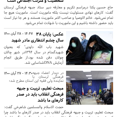
شخصیت و منزلت اجتماعی است
حاج حسین یکتا درمراسم تکریم و معارفه دبیر ستاد جبهه فرهنگی لرستان
گفت: کارهای نهادی مسئولیت نیست بلکه ماموریت است. ماموریت هیچ جا
تمام نمی‌شود. خاتم الاوصیا و صاحب الامر ماموریت هستند و هر جا نیاز است
باید حضور داشته باشیم و این ماموریت با شهادت تمام می‌شود.
عکس/ پایان ۳۸
14:47 - 28 آبان 1400
سال چشم انتظاری مادر شهید
شهید باب الله داودی" که بعنوان
شهیدگمنام در سال ۱۳۹۴در شهر چالان
چولان دفن شده بود،از طریق انجام
آزمایش DNAشناسایی شد.
در دیدار اعضاء جبهه
14:30 - 27 آبان 1400
فرهنگی لرستان با
نماینده ولی فقیه این استان مطرح شد؛
مبحث تعلیم، تربیت و جبهه
فرهنگی انقلاب باید در صدر
کارهای ما باشد
حجت الاسلام والمسلمین شاهرخی گفت:
مبحث تعلیم، تربیت و جبهه فرهنگی انقلاب باید در صدر کارهای ما باشد چرا