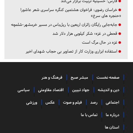
فارس:
حسینیه تربیت برگزار می‌کند
خراسان رضوی:
فراخوان هشتمین کنگره سراسری شعر عاشورا
«حنجره های سرخ»
جابه‌جایی رایگان زائران اربعین با ریل‌باس در مسیر خرمشهر-شلمچه
قحطی در غزه؛ شکر کیلویی هزار دلار شد
غزه در حال مرگ است
استفاده ابزاری وزارت کار از تصاویر بی حجاب شهدای اخیر
صفحه نخست
مبشر صبح
فرهنگ و هنر
دین و اندیشه
جهاد تبیین
اقتصاد مقاومتی
سیاسی
اجتماعی
رصد
فیلم و صوت
عکس
ورزشی
درباره ما
تماس با ما
استان ها