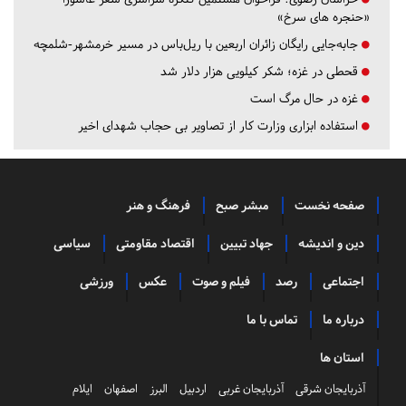
«حنجره های سرخ»
جابه‌جایی رایگان زائران اربعین با ریل‌باس در مسیر خرمشهر-شلمچه
قحطی در غزه؛ شکر کیلویی هزار دلار شد
غزه در حال مرگ است
استفاده ابزاری وزارت کار از تصاویر بی حجاب شهدای اخیر
صفحه نخست
مبشر صبح
فرهنگ و هنر
دین و اندیشه
جهاد تبیین
اقتصاد مقاومتی
سیاسی
اجتماعی
رصد
فیلم و صوت
عکس
ورزشی
درباره ما
تماس با ما
استان ها
آذربایجان شرقی
آذربایجان غربی
اردبیل
البرز
اصفهان
ایلام