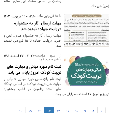
رمضان بر اساس سنت نبی مکرم اسلام
(ص) خبر داد.
تا 15 فروردین ماه؛
13:10 - 14 فروردین 1402
مهلت ارسال آثار به جشنواره
«روایت جهاد» تمدید شد
مهلت ارسال آثار به جشنواره هنری، ادبی و
خبری «روایت جهاد» تا 15 فروردین تمدید
شد.
از سوی مؤسسه
11:22 - 27 اسفند 1401
سخن سدید قم؛
ثبت نام دوره مبانی و مهارت های
تربیت کودک امروز پایان می یابد
ثبت نام پانزدهمین دوره مجازی «مبانی و
مهارت های تربیت کودک» بر اساس دیدگاه
های استاد پناهیان در قالب جشنواره
نوروزی امروز 27 اسفندماه پایان می یابد.
16
15
14
13
12
11
10
9
8
«