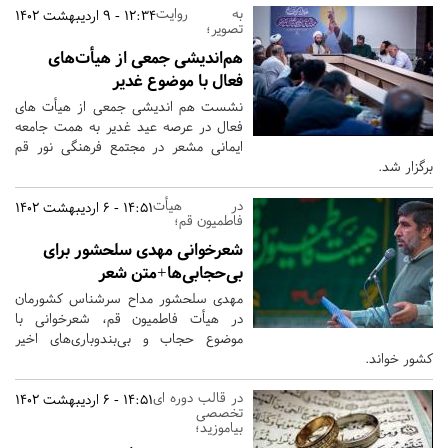
به روایت
12:34 - 9 اردیبهشت 1402
تصویر؛
هم‌اندیشی جمعی‌ از هیأت‌های‌
فعال با موضوع غدیر
نشست هم اندیشی جمعی از هیأت های
فعال در عرصه عید غدیر به همت جامعه
ایمانی مشعر در مجتمع فرهنگی نور قم
برگزار شد.
در هیأت
14:51 - 6 اردیبهشت 1402
فاطمیون قم؛
شعرخوانی مهدی سلحشور برای
بی‌حجابی‌ها+متن شعر
مهدی سلحشور مداح سرشناس کشورمان
در هیأت فاطمیون قم، شعرخوانی با
موضوع حجاب و بی‌بندوباری‌های اخیر
کشور خواند.
در قالب دوره ای
14:51 - 6 اردیبهشت 1402
تخصصی
بیاموزید؛