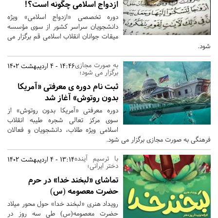
ازدواج اسلامی چگونه است؟!
دوره تخصصی «ازدواج اسلامی» ویژه
دانشجویان سراسر کشور از سوی مؤسسه
میقات جوانان انقلاب اسلامی قم برگزار می
شود.
به صورت مجازی
14:46 - 4 اردیبهشت 1402
برگزار می شود؛
ثبت نام دوره ی معرفتی «آمریکا
بدون روتوش» آغاز شد
دوره معرفتی «آمریکا بدون روتوش» از
سوی مرکز تعالی شجره طیبه انقلاب
اسلامی ویژه طلاب، دانشجویان و فعالان
فرهنگی به صورت مجازی برگزار می شود.
با ترسیم آینده
13:14 - 4 اردیبهشت 1402
دختر ایرانی؛
تماشای «لبخند خدا» در حرم
حضرت معصومه (س)
رویداد هنری «لبخند خدا» حول محور میلاد
حضرت معصومه(س) طی سه روز در