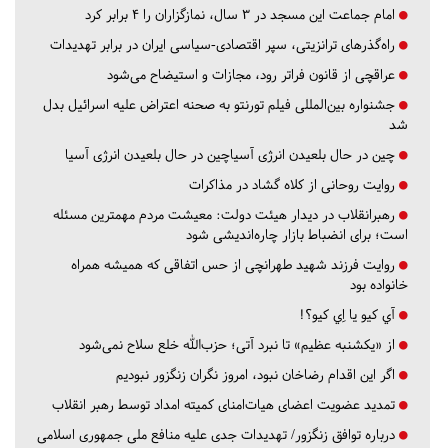
امام جماعت این مسجد در ۳ سال، نمازگزاران را ۴ برابر کرد
راه‌گذرهای ترانزیتی، سپر اقتصادی-سیاسی ایران در برابر تهدیدات
عراقچی از قانون فراتر رود، مجازات و استیضاح می‌شود
جشنواره بین‌المللی فیلم تورنتو به صحنه اعتراض علیه اسرائیل بدل
شد
چین در حال بلعیدن انرژی آسیاچین در حال بلعیدن انرژی آسیا
روایت روحانی از کلاه گشاد در مذاکرات
رهبرانقلاب در دیدار هیئت دولت: معیشت مردم مهمترین مسئله
است؛ برای انضباط بازار چاره‌اندیشی شود
روایت فرزند شهید طهرانچی از حس اتفاقی که همیشه همراه
خانواده بود
آي كيو يا اِي كيو؟!
از «یکشنبه عظیم» تا نبرد آتی؛ حزب‌الله خلع سلاح نمی‌شود
اگر این اقدام رضاخان نبود، امروز نگران زنگزور نبودیم
تمدید عضویت اعضای هیات‌امنای کمیته امداد توسط رهبر انقلاب
درباره توافق زنگزور/ تهدیدات جدی علیه منافع ملی جمهوری اسلامی