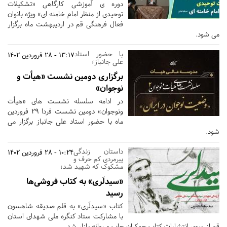
دوره ی آموزشی کارگاهی «تشکیلات
توحیدی از منظر امام خامنه ای» ویژه بانوان
فعال فرهنگی قم در اردیبهشت ماه برگزار
می شود.
با حضور استاد
13:17 - 28 فروردین 1402
علی جانباز؛
برگزاری دومین نشست «هیأت و
نوجوان»
در ادامه سلسله نشست های «هیأت
ونوجوان» دومین نشست فردا 29 فروردین
ماه با حضور استاد علی جانباز برگزار می
شود.
داستان زندگی
10:24 - 28 فروردین 1402
پیرمردی کم حرف و
مشکوک که شهید شد؛
«سیدلَری» به کتاب فروشی‌ها
رسید
کتاب «سیدلَری» به قلم صدیقه شاهسون
با مشارکت ستاد کنگره ملی شهدای استان
قم از سوی انتشارات کتاب جمکران چاپ و روانه بازار شد.