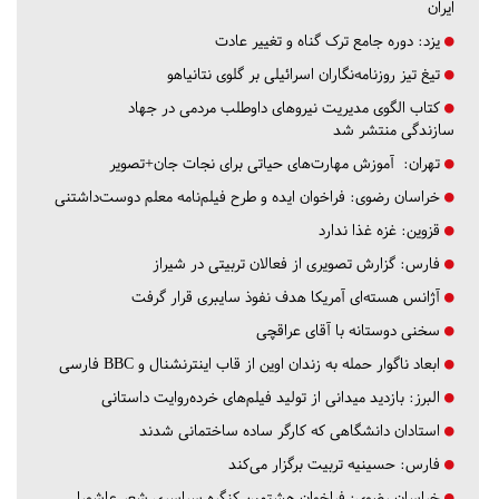
ایران
یزد:
دوره جامع ترک گناه و تغییر عادت
تیغ تیز روزنامه‌نگاران اسرائیلی بر گلوی نتانیاهو
کتاب الگوی مدیریت نیروهای داوطلب مردمی در جهاد
سازندگی منتشر شد
تهران:
آموزش مهارت‌های حیاتی برای نجات جان+تصویر
خراسان رضوی:
فراخوان ایده و طرح فیلم‌نامه معلم دوست‌داشتنی
قزوین:
غزه غذا ندارد
فارس:
گزارش تصویری از فعالان تربیتی در شیراز
آژانس هسته‌ای آمریکا هدف نفوذ سایبری قرار گرفت
سخنی دوستانه با آقای عراقچی
ابعاد ناگوار حمله به زندان اوین از قاب اینترنشنال و BBC فارسی
البرز:
بازدید میدانی از تولید فیلم‌های خرده‌روایت داستانی
استادان دانشگاهی که کارگر ساده ساختمانی شدند
فارس:
حسینیه تربیت برگزار می‌کند
خراسان رضوی:
فراخوان هشتمین کنگره سراسری شعر عاشورا